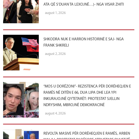
ATA QË S’DUAN TA LEXOJNË…)- NGA VISAR ZHITI
august 1, 2026
SHKODRA NUK E HARRON HISTORINË E SAJ- NGA
FRANK SHKRELI
august 2, 2026
“MOS U DORËZONI”- REZISTENCA PËR DORËHEQJEN E
RAMËS NË DITËN E 66, DUA LIPA DHE LEA YPI
INKURAJOJNË QYTETARËT: PROTESTAT SJELLIN
NDRYSHIM, MBROJNË DEMOKRACINË
august 4, 2026
REVOLTA MASIVE PËR DORËHEQJEN E RAMËS, ARBEN