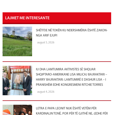
LAJMET ME INTERESANTE
SHËTITJE NË TOKËN KU NDERSHMËRIA ËSHTË ZAKON-
NGA ARIF EJUPI
august 5, 2026
IU DHA LAMTUMIRA AKTIVISTES SË SHQUAR
SHQIPTARO-AMERIKANE LISA MILICAJ BAJRAKTARI –
HARRY BAJRAKTARI: LAMTUMIRË E DASHUR LISA – I
PRANISHËM EDHE KONGRESMENI RITCHIE TORRES
august 4, 2026
LETRA E PAPA LEONIT NUK ËSHTË VETËM PËR
KARDINALIN TONË, POR PËR TË GJITHË NE, (EDHE PËR