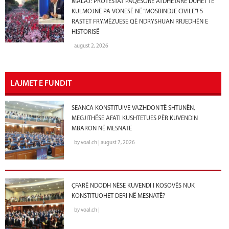
MALAJ: PROTESTAT PAQËSORE ATDHETARE DUHET TË
KULMOJNË PA VONESË NË “MOSBINDJE CIVILE”! 5
RASTET FRYMËZUESE QË NDRYSHUAN RRJEDHËN E
HISTORISË
august 2, 2026
LAJMET E FUNDIT
SEANCA KONSTITUIVE VAZHDON TË SHTUNËN,
MEGJITHËSE AFATI KUSHTETUES PËR KUVENDIN
MBARON NË MESNATË
by voal.ch | august 7, 2026
ÇFARË NDODH NËSE KUVENDI I KOSOVËS NUK
KONSTITUOHET DERI NË MESNATË?
by voal.ch |