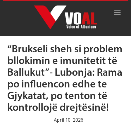
Tag Archive: imuniteti i
Ballukut
“Brukseli sheh si problem
bllokimin e imunitetit të
Ballukut”- Lubonja: Rama
po influencon edhe te
Gjykatat, po tenton të
kontrollojë drejtësinë!
April 10, 2026