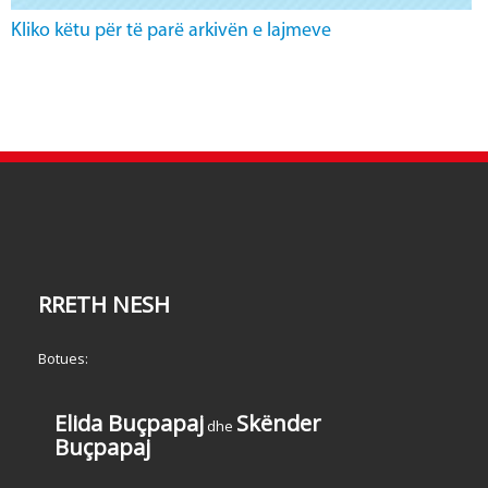
Kliko këtu për të parë arkivën e lajmeve
RRETH NESH
Botues:
Elida Buçpapaj
Skënder
dhe
Buçpapaj