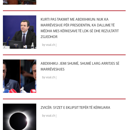
KURTI PAS TAKIMIT ME ABDIXHIKUN: NUK KA
MARRËVESHJE PËR PRESIDENTIN, KA DALLIME TË
MËDHA MES KËRKESAVE TË LDK-SË DHE REZULTATIT
ZGJEDHOR
by voal.ch |
ABDIXHIKU: JEMI SHUMË, SHUMË LARG ARRITJES SË
MARRËVESHJES
by voal.ch |
ZVICËR: SYZET E EKLIPSIT TEPËR TË KËRKUARA
by voal.ch |