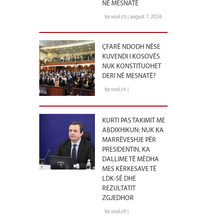
NË MESNATË
by voal.ch | august 7, 2026
ÇFARË NDODH NËSE
KUVENDI I KOSOVËS
NUK KONSTITUOHET
DERI NË MESNATË?
by voal.ch |
KURTI PAS TAKIMIT ME
ABDIXHIKUN: NUK KA
MARRËVESHJE PËR
PRESIDENTIN, KA
DALLIME TË MËDHA
MES KËRKESAVE TË
LDK-SË DHE
REZULTATIT
ZGJEDHOR
by voal.ch |