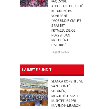
PAQËSORE
ATDHETARE DUHET TË
KULMOJNË PA
VONESË NË
“MOSBINDJE CIVILE”!
5 RASTET
FRYMËZUESE QË
NDRYSHUAN
RRJEDHËN E
HISTORISË
august 2, 2026
LAJMET E FUNDIT
SEANCA KONSTITUIVE
VAZHDON TË
SHTUNËN,
MEGJITHËSE AFATI
KUSHTETUES PËR
KUVENDIN MBARON