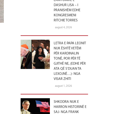
LAMTUMIRË E
DASHUR LISA – I
PRANISHËM EDHE
KONGRESMENI
RITCHIE TORRES
august 4, 2026
LETRA E PAPA LEONIT
NUK ËSHTË VETËM
PËR KARDINALIN
TONË, POR PËR TË
GJITHË NE, (EDHE PËR
ATA QË S’DUAN TA
LEXOJNË…)- NGA
VISAR ZHITI
august 1, 2026
SHKODRA NUK E
HARRON HISTORINË E
SAJ- NGA FRANK