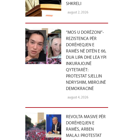
SHKRELI
august 2, 2026
“MOS U DORËZONI”-
REZISTENCA PËR
DORËHEQJEN E
RAMËS NË DITËN E 66,
DUA LIPA DHE LEA YPI
INKURAJOJNË
QYTETARËT:
PROTESTAT SJELLIN
NDRYSHIM, MBROJNË
DEMOKRACINË
august 4, 2026
REVOLTA MASIVE PËR
DORËHEQJEN E
RAMËS, ARBEN
MALAJ: PROTESTAT