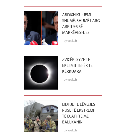
ABDIXHIKU: JEMI
SHUMË, SHUMË LARG
ARRITJES SË
MARRËVESHJES
by voal.ch |
ZVICËR: SYZET E
EKLIPSIT TEPËR TË
KËRKUARA
by voal.ch |
LIDHJET E LËVIZJES
RUSE TË EKSTREMIT
TË DJATHTË ME
BALLKANIN
by voal.ch |