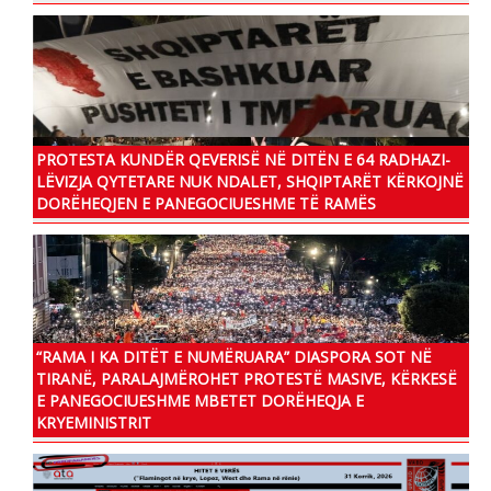
PROTESTA KUNDËR QEVERISË NË DITËN E 64 RADHAZI-
LËVIZJA QYTETARE NUK NDALET, SHQIPTARËT KËRKOJNË
DORËHEQJEN E PANEGOCIUESHME TË RAMËS
“RAMA I KA DITËT E NUMËRUARA” DIASPORA SOT NË
TIRANË, PARALAJMËROHET PROTESTË MASIVE, KËRKESË
E PANEGOCIUESHME MBETET DORËHEQJA E
KRYEMINISTRIT