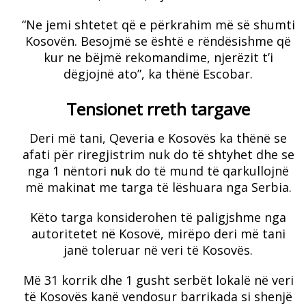
“Ne jemi shtetet që e përkrahim më së shumti
Kosovën. Besojmë se është e rëndësishme që
kur ne bëjmë rekomandime, njerëzit t’i
dëgjojnë ato”, ka thënë Escobar.
Tensionet rreth targave
Deri më tani, Qeveria e Kosovës ka thënë se
afati për riregjistrim nuk do të shtyhet dhe se
nga 1 nëntori nuk do të mund të qarkullojnë
më makinat me targa të lëshuara nga Serbia.
Këto targa konsiderohen të paligjshme nga
autoritetet në Kosovë, mirëpo deri më tani
janë toleruar në veri të Kosovës.
Më 31 korrik dhe 1 gusht serbët lokalë në veri
të Kosovës kanë vendosur barrikada si shenjë