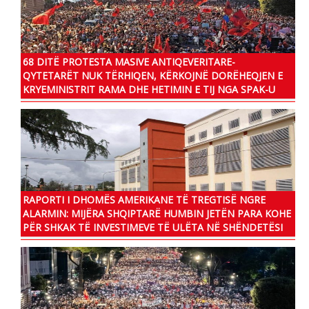
68 DITË PROTESTA MASIVE ANTIQEVERITARE-
QYTETARËT NUK TËRHIQEN, KËRKOJNË DORËHEQJEN E
KRYEMINISTRIT RAMA DHE HETIMIN E TIJ NGA SPAK-U
RAPORTI I DHOMËS AMERIKANE TË TREGTISË NGRE
ALARMIN: MIJËRA SHQIPTARË HUMBIN JETËN PARA KOHE
PËR SHKAK TË INVESTIMEVE TË ULËTA NË SHËNDETËSI