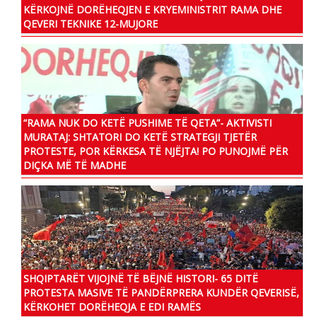
KËRKOJNË DORËHEQJEN E KRYEMINISTRIT RAMA DHE
QEVERI TEKNIKE 12-MUJORE
“RAMA NUK DO KETË PUSHIME TË QETA”- AKTIVISTI
MURATAJ: SHTATORI DO KETË STRATEGJI TJETËR
PROTESTE, POR KËRKESA TË NJËJTA! PO PUNOJMË PËR
DIÇKA MË TË MADHE
SHQIPTARËT VIJOJNË TË BËJNË HISTORI- 65 DITË
PROTESTA MASIVE TË PANDËRPRERA KUNDËR QEVERISË,
KËRKOHET DORËHEQJA E EDI RAMËS