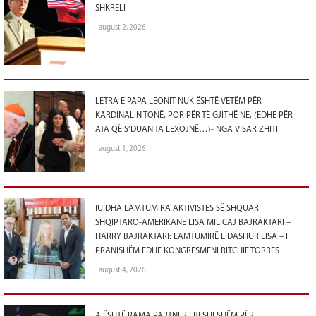
SHKRELI
august 2, 2026
LETRA E PAPA LEONIT NUK ËSHTË VETËM PËR
KARDINALIN TONË, POR PËR TË GJITHË NE, (EDHE PËR
ATA QË S’DUAN TA LEXOJNË…)- NGA VISAR ZHITI
august 1, 2026
IU DHA LAMTUMIRA AKTIVISTES SË SHQUAR
SHQIPTARO-AMERIKANE LISA MILICAJ BAJRAKTARI –
HARRY BAJRAKTARI: LAMTUMIRË E DASHUR LISA – I
PRANISHËM EDHE KONGRESMENI RITCHIE TORRES
august 4, 2026