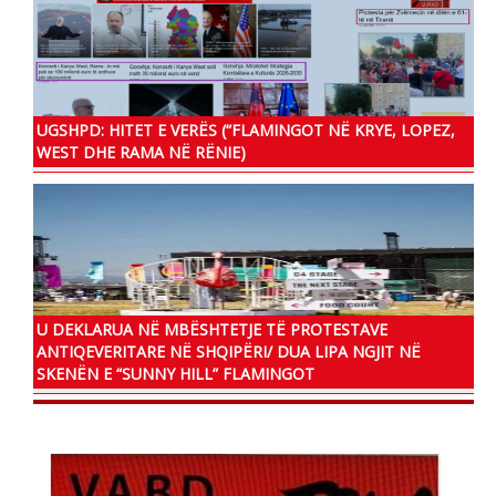
UGSHPD: HITET E VERËS (“FLAMINGOT NË KRYE, LOPEZ,
WEST DHE RAMA NË RËNIE)
U DEKLARUA NË MBËSHTETJE TË PROTESTAVE
ANTIQEVERITARE NË SHQIPËRI/ DUA LIPA NGJIT NË
SKENËN E “SUNNY HILL” FLAMINGOT