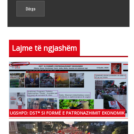
Lajme të ngjashëm
UGSHPD: DST* SI FORMË E PATRONAZHIMIT EKONOMIK