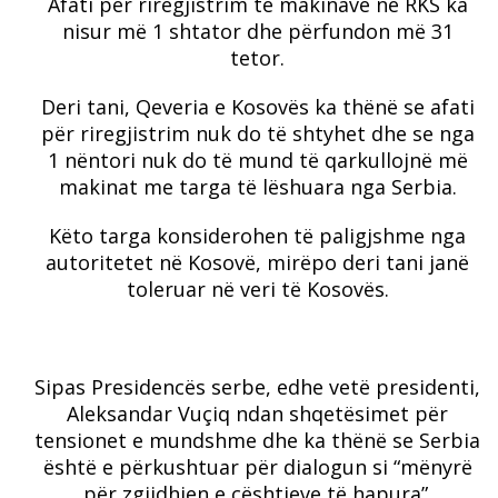
Afati për riregjistrim të makinave në RKS ka
nisur më 1 shtator dhe përfundon më 31
tetor.
Deri tani, Qeveria e Kosovës ka thënë se afati
për riregjistrim nuk do të shtyhet dhe se nga
1 nëntori nuk do të mund të qarkullojnë më
makinat me targa të lëshuara nga Serbia.
Këto targa konsiderohen të paligjshme nga
autoritetet në Kosovë, mirëpo deri tani janë
toleruar në veri të Kosovës.
Sipas Presidencës serbe, edhe vetë presidenti,
Aleksandar Vuçiq ndan shqetësimet për
tensionet e mundshme dhe ka thënë se Serbia
është e përkushtuar për dialogun si “mënyrë
për zgjidhjen e çështjeve të hapura”.