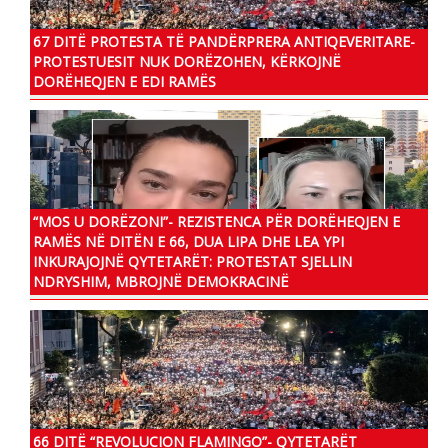
67 DITË PROTESTA TË PANDËRPRERA ANTIQEVERITARE-
PROTESTUESIT NUK DORËZOHEN, KËRKOJNË
DORËHEQJEN E EDI RAMËS
“MOS U DORËZONI”- REZISTENCA PËR DORËHEQJEN E
RAMËS NË DITËN E 66, DUA LIPA DHE LEA YPI
INKURAJOJNË QYTETARËT: PROTESTAT SJELLIN
NDRYSHIM, MBROJNË DEMOKRACINË
66 DITË “REVOLUCION FLAMINGO”- QYTETARËT