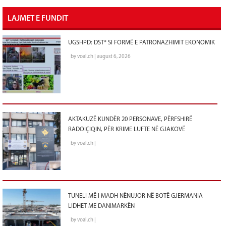
LAJMET E FUNDIT
UGSHPD: DST* SI FORMË E PATRONAZHIMIT EKONOMIK
by voal.ch | august 6, 2026
AKTAKUZË KUNDËR 20 PERSONAVE, PËRFSHIRË
RADOIÇIQIN, PËR KRIME LUFTE NË GJAKOVË
by voal.ch |
TUNELI MË I MADH NËNUJOR NË BOTË GJERMANIA
LIDHET ME DANIMARKËN
by voal.ch |