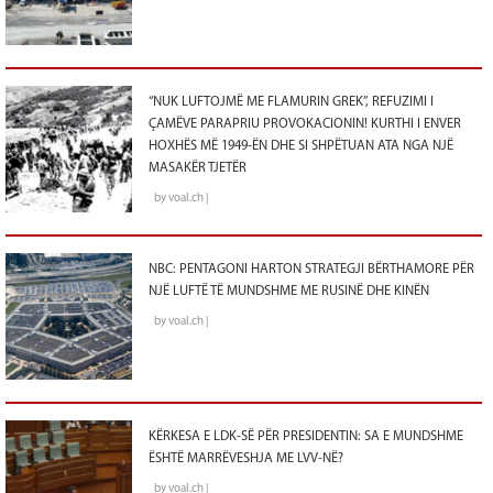
“NUK LUFTOJMË ME FLAMURIN GREK”, REFUZIMI I
ÇAMËVE PARAPRIU PROVOKACIONIN! KURTHI I ENVER
HOXHËS MË 1949-ËN DHE SI SHPËTUAN ATA NGA NJË
MASAKËR TJETËR
by voal.ch |
NBC: PENTAGONI HARTON STRATEGJI BËRTHAMORE PËR
NJË LUFTË TË MUNDSHME ME RUSINË DHE KINËN
by voal.ch |
KËRKESA E LDK-SË PËR PRESIDENTIN: SA E MUNDSHME
ËSHTË MARRËVESHJA ME LVV-NË?
by voal.ch |