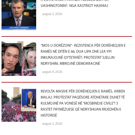
A ËSHTË RAMA PARTNER I BESUESHËM PËR
UASHINGTONIN?- NGA KASTRIOT HAXHIAJ
august 2, 2026
“MOS U DORËZONI”- REZISTENCA PËR DORËHEQJEN E
RAMËS NË DITËN E 66, DUA LIPA DHE LEA YPI
INKURAJOJNË QYTETARËT: PROTESTAT SJELLIN
NDRYSHIM, MBROJNË DEMOKRACINË
august 4, 2026
REVOLTA MASIVE PËR DORËHEQJEN E RAMËS, ARBEN
MALAJ: PROTESTAT PAQËSORE ATDHETARE DUHET TË
KULMOJNË PA VONESË NË “MOSBINDJE CIVILE”! 5
RASTET FRYMËZUESE QË NDRYSHUAN RRJEDHËN E
HISTORISË
august 2, 2026