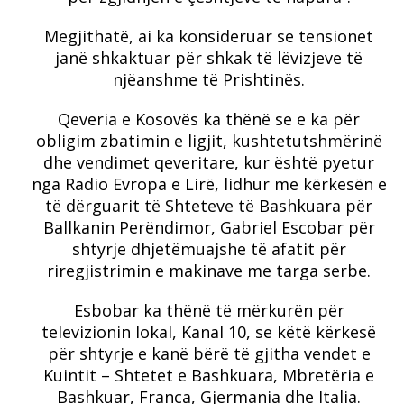
Megjithatë, ai ka konsideruar se tensionet
janë shkaktuar për shkak të lëvizjeve të
njëanshme të Prishtinës.
Qeveria e Kosovës ka thënë se e ka për
obligim zbatimin e ligjit, kushtetutshmërinë
dhe vendimet qeveritare, kur është pyetur
nga Radio Evropa e Lirë, lidhur me kërkesën e
të dërguarit të Shteteve të Bashkuara për
Ballkanin Perëndimor, Gabriel Escobar për
shtyrje dhjetëmuajshe të afatit për
riregjistrimin e makinave me targa serbe.
Esbobar ka thënë të mërkurën për
televizionin lokal, Kanal 10, se këtë kërkesë
për shtyrje e kanë bërë të gjitha vendet e
Kuintit – Shtetet e Bashkuara, Mbretëria e
Bashkuar, Franca, Gjermania dhe Italia.