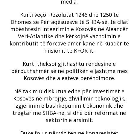
media.
Kurti veçoi Rezolutat 1246 dhe 1250 të
Dhomës së Përfaqësuesve të SHBA-së, të cilat
mbështesin integrimin e Kosovës në Aleancën
Veri-Atlantike dhe kërkojnë vazhdimin e
kontributit të forcave amerikane në kuadër të
misionit të KFOR-it.
Kurti theksoi gjithashtu rëndësinë e
përputhshmërisë në politikën e jashtme mes
Kosovës dhe aleatëve perëndimorë.
Në takim u diskutua edhe për investimet e
Kosovës në mbrojtje, zhvillimin teknologjik,
zgjerimin e bashkëpunimit ekonomik dhe
tregtar me SHBA-në, si dhe për reformat në
sektorin e arsimit.
Duke folur për vizitën që kongresistët