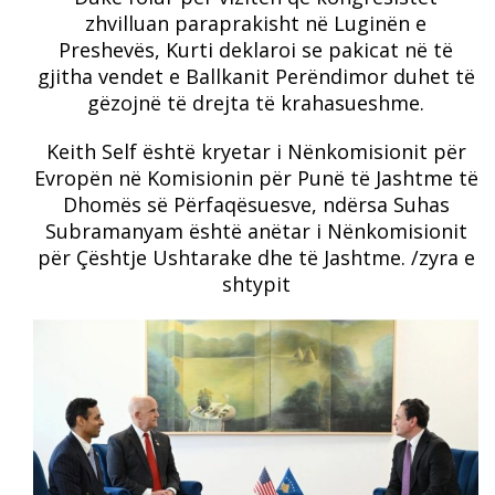
zhvilluan paraprakisht në Luginën e
Preshevës, Kurti deklaroi se pakicat në të
gjitha vendet e Ballkanit Perëndimor duhet të
gëzojnë të drejta të krahasueshme.
Keith Self është kryetar i Nënkomisionit për
Evropën në Komisionin për Punë të Jashtme të
Dhomës së Përfaqësuesve, ndërsa Suhas
Subramanyam është anëtar i Nënkomisionit
për Çështje Ushtarake dhe të Jashtme. /zyra e
shtypit