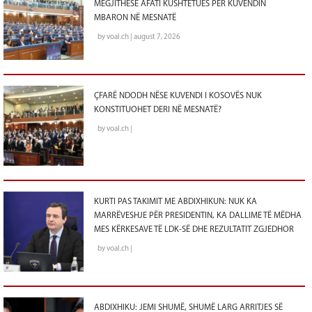
MEGJITHËSE AFATI KUSHTETUES PËR KUVENDIN
MBARON NË MESNATË
by voal.ch | august 7, 2026
ÇFARË NDODH NËSE KUVENDI I KOSOVËS NUK
KONSTITUOHET DERI NË MESNATË?
by voal.ch |
KURTI PAS TAKIMIT ME ABDIXHIKUN: NUK KA
MARRËVESHJE PËR PRESIDENTIN, KA DALLIME TË MËDHA
MES KËRKESAVE TË LDK-SË DHE REZULTATIT ZGJEDHOR
by voal.ch |
ABDIXHIKU: JEMI SHUMË, SHUMË LARG ARRITJES SË