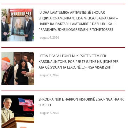
IU DHA LAMTUMIRA AKTIVISTES SË SHQUAR
SHQIPTARO-AMERIKANE LISA MILICAJ BAJRAKTARI –
HARRY BAJRAKTARI: LAMTUMIRË E DASHUR LISA – I
PRANISHËM EDHE KONGRESMENI RITCHIE TORRES
august 4, 2026
LETRA E PAPA LEONIT NUK ËSHTË VETËM PËR
KARDINALIN TONË, POR PËR TË GJITHË NE, (EDHE PËR
ATA QË S’DUAN TA LEXOJNË…)- NGA VISAR ZHITI
august 1, 2026
SHKODRA NUK E HARRON HISTORINË E SAJ- NGA FRANK
SHKRELI
august 2, 2026