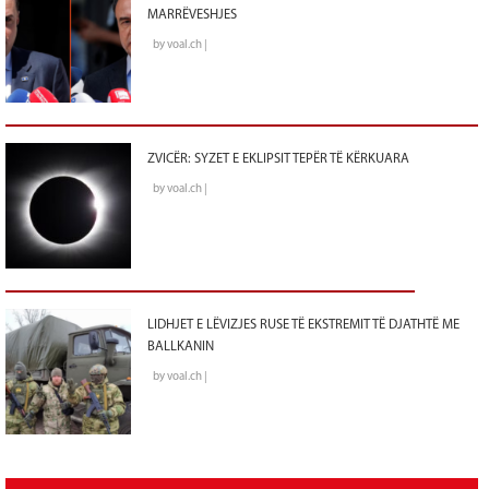
MARRËVESHJES
by voal.ch |
ZVICËR: SYZET E EKLIPSIT TEPËR TË KËRKUARA
by voal.ch |
LIDHJET E LËVIZJES RUSE TË EKSTREMIT TË DJATHTË ME
BALLKANIN
by voal.ch |