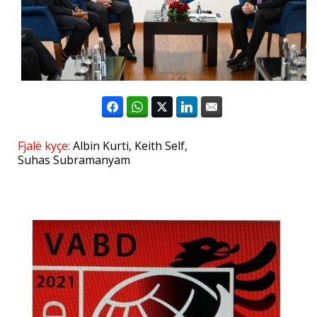
Fjalë kyçe:
Albin Kurti
,
Keith Self
,
Suhas Subramanyam