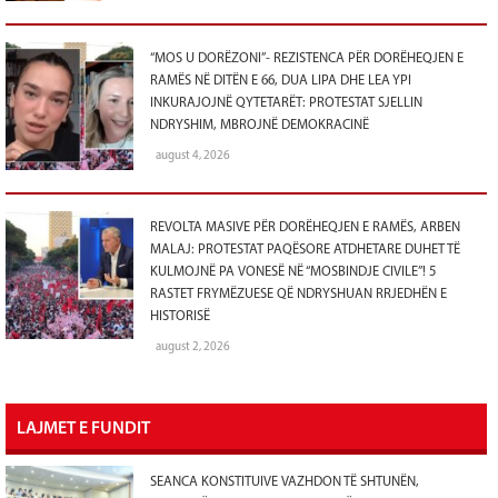
“MOS U DORËZONI”- REZISTENCA PËR DORËHEQJEN E
RAMËS NË DITËN E 66, DUA LIPA DHE LEA YPI
INKURAJOJNË QYTETARËT: PROTESTAT SJELLIN
NDRYSHIM, MBROJNË DEMOKRACINË
august 4, 2026
REVOLTA MASIVE PËR DORËHEQJEN E RAMËS, ARBEN
MALAJ: PROTESTAT PAQËSORE ATDHETARE DUHET TË
KULMOJNË PA VONESË NË “MOSBINDJE CIVILE”! 5
RASTET FRYMËZUESE QË NDRYSHUAN RRJEDHËN E
HISTORISË
august 2, 2026
LAJMET E FUNDIT
SEANCA KONSTITUIVE VAZHDON TË SHTUNËN,