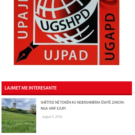
LAJMET ME INTERESANTE
SHËTITJE NË TOKËN KU NDERSHMËRIA ËSHTË ZAKON-
NGA ARIF EJUPI
august 5, 2026