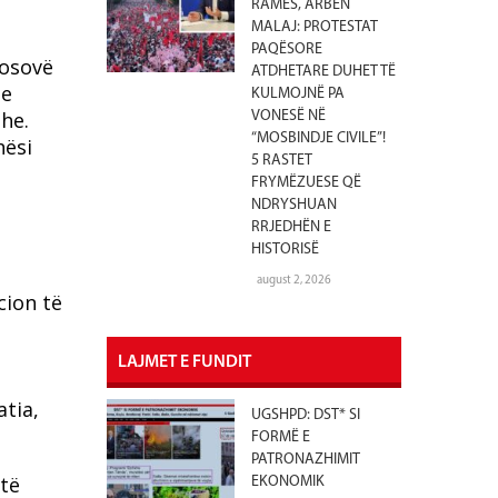
RAMËS, ARBEN
MALAJ: PROTESTAT
PAQËSORE
Kosovë
ATDHETARE DUHET TË
se
KULMOJNË PA
he.
VONESË NË
“MOSBINDJE CIVILE”!
hësi
5 RASTET
FRYMËZUESE QË
NDRYSHUAN
RRJEDHËN E
HISTORISË
august 2, 2026
cion të
LAJMET E FUNDIT
tia,
UGSHPD: DST* SI
FORMË E
PATRONAZHIMIT
të
EKONOMIK