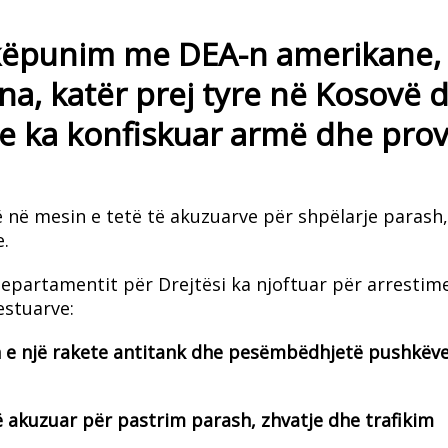
hkëpunim me DEA-n amerikane,
na, katër prej tyre në Kosovë 
he ka konfiskuar armë dhe pro
ë në mesin e tetë të akuzuarve për shpëlarje parash,
.
epartamentit për Drejtësi ka njoftuar për arrestim
estuarve:
en e një rakete antitank dhe pesëmbëdhjetë pushkëv
ë akuzuar për pastrim parash, zhvatje dhe trafikim