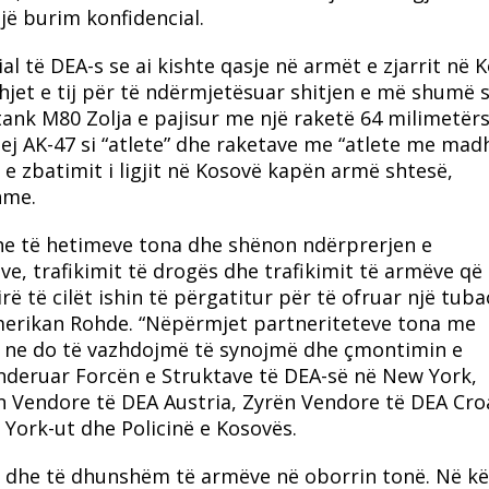
jë burim konfidencial.
al të DEA-s se ai kishte qasje në armët e zjarrit në 
dhjet e tij për të ndërmjetësuar shitjen e më shumë 
ank M80 Zolja e pajisur me një raketë 64 milimetërs
ohej AK-47 si “atlete” dhe raketave me “atlete me mad
e zbatimit i ligjit në Kosovë kapën armë shtesë,
hme.
dhe të hetimeve tona dhe shënon ndërprerjen e
ve, trafikimit të drogës dhe trafikimit të armëve që
ë të cilët ishin të përgatitur për të ofruar një tuba
merikan Rohde. “Nëpërmjet partneriteteve tona me
n, ne do të vazhdojmë të synojmë dhe çmontimin e
ënderuar Forcën e Struktave të DEA-së në New York,
n Vendore të DEA Austria, Zyrën Vendore të DEA Croa
York-ut dhe Policinë e Kosovës.
m dhe të dhunshëm të armëve në oborrin tonë. Në kë