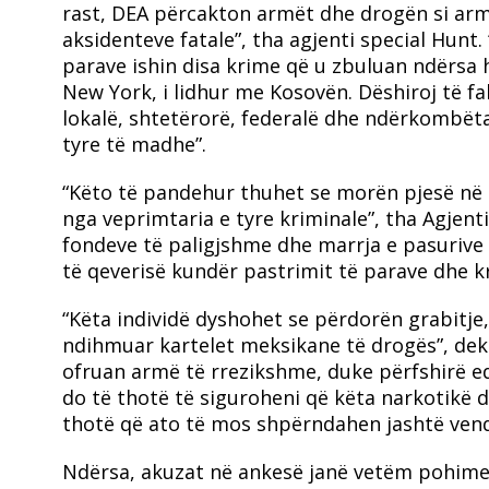
rast, DEA përcakton armët dhe drogën si arma
aksidenteve fatale”, tha agjenti special Hunt. 
parave ishin disa krime që u zbuluan ndërsa 
New York, i lidhur me Kosovën. Dëshiroj të 
lokalë, shtetërorë, federalë dhe ndërkombët
tyre të madhe”.
“Këto të pandehur thuhet se morën pjesë në 
nga veprimtaria e tyre kriminale”, tha Agjenti
fondeve të paligjshme dhe marrja e pasurive 
të qeverisë kundër pastrimit të parave dhe kr
“Këta individë dyshohet se përdorën grabitje
ndihmuar kartelet meksikane të drogës”, dekla
ofruan armë të rrezikshme, duke përfshirë ed
do të thotë të siguroheni që këta narkotikë 
thotë që ato të mos shpërndahen jashtë vend
Ndërsa, akuzat në ankesë janë vetëm pohime,