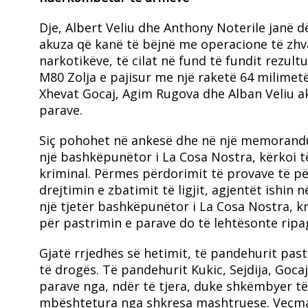
Dje, Albert Veliu dhe Anthony Noterile janë 
akuza që kanë të bëjnë me operacione të zhvat
narkotikëve, të cilat në fund të fundit rezult
M80 Zolja e pajisur me një raketë 64 milimetë
Xhevat Gocaj, Agim Rugova dhe Alban Veliu ak
parave.
Siç pohohet në ankesë dhe në një memorandum
një bashkëpunëtor i La Cosa Nostra, kërkoi t
kriminal. Përmes përdorimit të provave të p
drejtimin e zbatimit të ligjit, agjentët ishin 
një tjetër bashkëpunëtor i La Cosa Nostra, kr
për pastrimin e parave do të lehtësonte ripa
Gjatë rrjedhës së hetimit, të pandehurit pas
të drogës. Të pandehurit Kukic, Sejdija, Goc
parave nga, ndër të tjera, duke shkëmbyer të 
mbështetura nga shkresa mashtruese. Veçmas