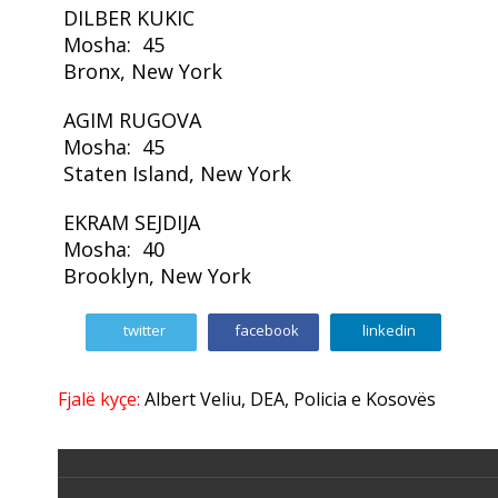
DILBER KUKIC
Mosha: 45
Bronx, New York
AGIM RUGOVA
Mosha: 45
Staten Island, New York
EKRAM SEJDIJA
Mosha: 40
Brooklyn, New York
twitter
facebook
linkedin
Fjalë kyçe:
Albert Veliu
,
DEA
,
Policia e Kosovës