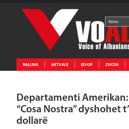
BALLINA
AKTUALE
ED/OP
ZVICRA
Departamenti Amerikan: A
“Cosa Nostra” dyshohet t
dollarë