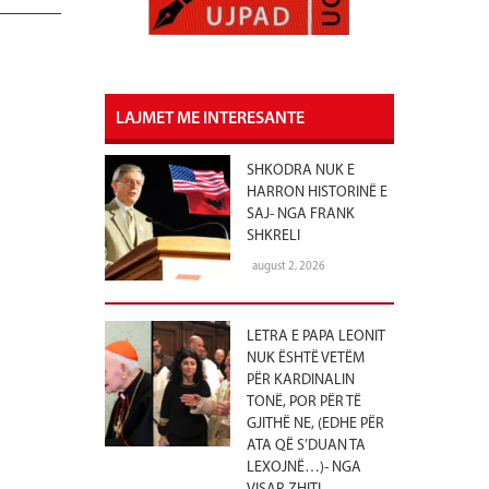
LAJMET ME INTERESANTE
SHKODRA NUK E
HARRON HISTORINË E
SAJ- NGA FRANK
SHKRELI
august 2, 2026
LETRA E PAPA LEONIT
NUK ËSHTË VETËM
PËR KARDINALIN
TONË, POR PËR TË
GJITHË NE, (EDHE PËR
ATA QË S’DUAN TA
LEXOJNË…)- NGA