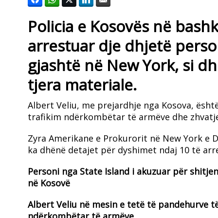
Policia e Kosovës në bas
arrestuar dje dhjetë perso
gjashtë në New York, si d
tjera materiale.
Albert Veliu, me prejardhje nga Kosova, ësht
trafikim ndërkombëtar të armëve dhe zhvatje
Zyra Amerikane e Prokurorit në New York e D
ka dhënë detajet për dyshimet ndaj 10 të arr
Personi nga State Island i akuzuar për shitj
në Kosovë
Albert Veliu në mesin e tetë të pandehurve t
ndërkombëtar të armëve