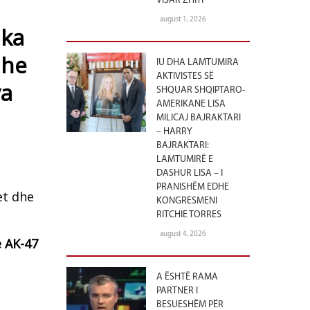
VISAR ZHITI
august 1, 2026
 ka
dhe
IU DHA LAMTUMIRA
AKTIVISTES SË
va
SHQUAR SHQIPTARO-
AMERIKANE LISA
MILICAJ BAJRAKTARI
– HARRY
BAJRAKTARI:
LAMTUMIRË E
DASHUR LISA – I
PRANISHËM EDHE
et dhe
KONGRESMENI
RITCHIE TORRES
august 4, 2026
e AK-47
A ËSHTË RAMA
PARTNER I
BESUESHËM PËR