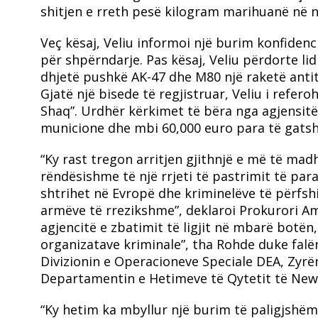
shitjen e rreth pesë kilogram marihuanë në n
Veç kësaj, Veliu informoi një burim konfidenci
për shpërndarje. Pas kësaj, Veliu përdorte li
dhjetë pushkë AK-47 dhe M80 një raketë antit
Gjatë një bisede të regjistruar, Veliu i refer
Shaq”. Urdhër kërkimet të bëra nga agjensitë 
municione dhe mbi 60,000 euro para të gats
“Ky rast tregon arritjen gjithnjë e më të ma
rëndësishme të një rrjeti të pastrimit të para
shtrihet në Evropë dhe kriminelëve të përfshir
armëve të rrezikshme”, deklaroi Prokurori A
agjencitë e zbatimit të ligjit në mbarë botë
organizatave kriminale”, tha Rohde duke fal
Divizionin e Operacioneve Speciale DEA, Zyrë
Departamentin e Hetimeve të Qytetit të New 
“Ky hetim ka mbyllur një burim të paligjshë