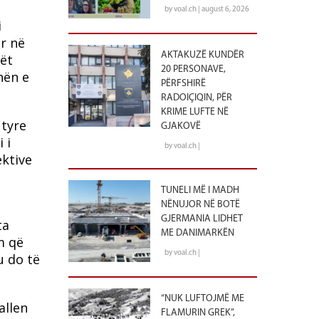
by voal.ch | august 6, 2026
i
ar në
AKTAKUZË KUNDËR
rët
20 PERSONAVE,
nën e
PËRFSHIRË
RADOIÇIQIN, PËR
KRIME LUFTE NË
 tyre
GJAKOVË
 i
by voal.ch |
ektive
TUNELI MË I MADH
NËNUJOR NË BOTË
GJERMANIA LIDHET
ta
ME DANIMARKËN
m që
by voal.ch |
u do të
“NUK LUFTOJMË ME
allen
FLAMURIN GREK”,