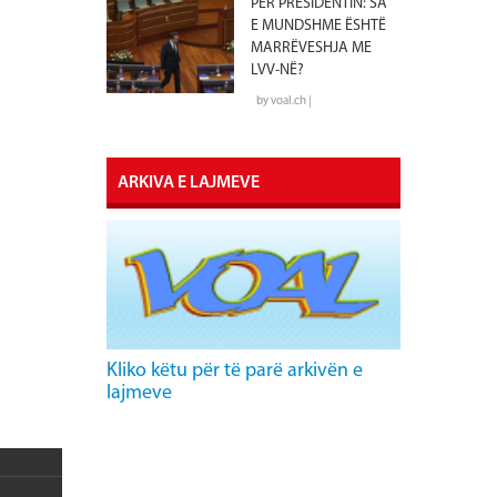
PËR PRESIDENTIN: SA
E MUNDSHME ËSHTË
MARRËVESHJA ME
LVV-NË?
by voal.ch |
ARKIVA E LAJMEVE
Kliko këtu për të parë arkivën e
lajmeve