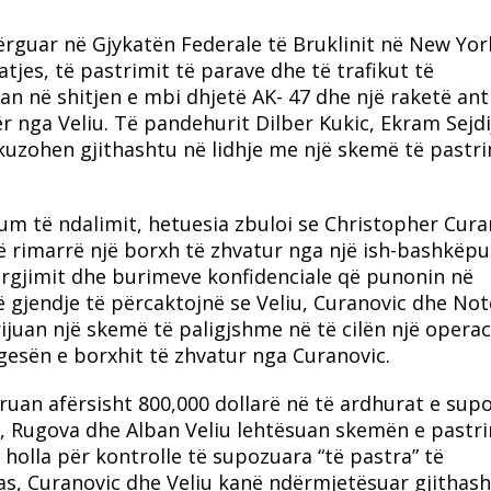
dërguar në Gjykatën Federale të Bruklinit në New Yo
jes, të pastrimit të parave dhe të trafikut të
uan në shitjen e mbi dhjetë AK- 47 dhe një raketë ant
r nga Veliu. Të pandehurit Dilber Kukic, Ekram Sejdi
uzohen gjithashtu në lidhje me një skemë të pastri
 të ndalimit, hetuesia zbuloi se Christopher Cura
ë rimarrë një borxh të zhvatur nga një ish-bashkëp
ërgjimit dhe burimeve konfidenciale që punonin në
në gjendje të përcaktojnë se Veliu, Curanovic dhe Note
ijuan një skemë të paligjshme në të cilën një opera
gesën e borxhit të zhvatur nga Curanovic.
truan afërsisht 800,000 dollarë në të ardhurat e sup
aj, Rugova dhe Alban Veliu lehtësuan skemën e pastri
holla për kontrolle të supozuara “të pastra” të
, Curanovic dhe Veliu kanë ndërmjetësuar gjithas