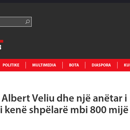
POLITIKE
MULTIMEDIA
BOTA
DIASPORA
KU
lbert Veliu dhe një anëtar i
’i kenë shpëlarë mbi 800 mijë