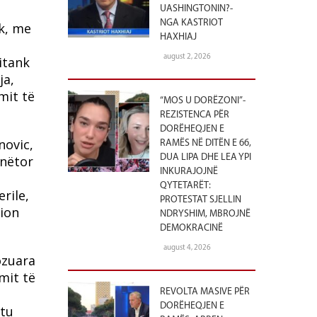
UASHINGTONIN?-
NGA KASTRIOT
rk, me
HAXHIAJ
august 2, 2026
itank
ja,
mit të
“MOS U DORËZONI”-
REZISTENCA PËR
DORËHEQJEN E
novic,
RAMËS NË DITËN E 66,
DUA LIPA DHE LEA YPI
unëtor
INKURAJOJNË
QYTETARËT:
rile,
PROTESTAT SJELLIN
cion
NDRYSHIM, MBROJNË
DEMOKRACINË
august 4, 2026
ozuara
mit të
REVOLTA MASIVE PËR
DORËHEQJEN E
htu