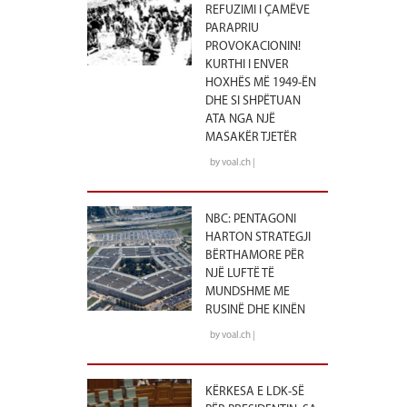
REFUZIMI I ÇAMËVE
PARAPRIU
PROVOKACIONIN!
KURTHI I ENVER
HOXHËS MË 1949-ËN
DHE SI SHPËTUAN
ATA NGA NJË
MASAKËR TJETËR
by voal.ch |
NBC: PENTAGONI
HARTON STRATEGJI
BËRTHAMORE PËR
NJË LUFTË TË
MUNDSHME ME
RUSINË DHE KINËN
by voal.ch |
KËRKESA E LDK-SË