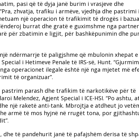
tim, pasi që të dyja janë burim i vrasjeve dhe
“Pra, zhvatja, trafiku i armëve, vjedhja dhe pastrimi 
hetuam një operacion të trafikimit të drogës i bazu
falënderoj burrat dhe gratë e guximshme nga partne
arë për zbatimin e ligjit, për bashkëpunimin dhe pu
një ndërmarrje të paligjshme që mbulonin xhepat e
 Special i Hetimeve Penale të IRS-së, Hunt. “Gjurmimi
nga operacionet ilegale është një nga mjetet më ef
imit të organizuar”.
, pastrim parash dhe trafikim të narkotikëve për të
roi Melendez, Agjent Special i ICE-HSI. “Po ashtu, a
he një raketë anti-tank. Mbrojtja e atdheut jo vetë
dhe armë të mos hyjnë në rrugët tona, por gjithasht
it”.
 dhe të pandehurit janë të pafajshëm derisa të shp