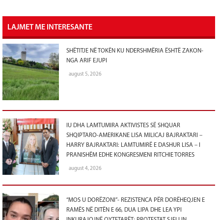
LAJMET ME INTERESANTE
SHËTITJE NË TOKËN KU NDERSHMËRIA ËSHTË ZAKON-
NGA ARIF EJUPI
august 5, 2026
IU DHA LAMTUMIRA AKTIVISTES SË SHQUAR
SHQIPTARO-AMERIKANE LISA MILICAJ BAJRAKTARI –
HARRY BAJRAKTARI: LAMTUMIRË E DASHUR LISA – I
PRANISHËM EDHE KONGRESMENI RITCHIE TORRES
august 4, 2026
“MOS U DORËZONI”- REZISTENCA PËR DORËHEQJEN E
RAMËS NË DITËN E 66, DUA LIPA DHE LEA YPI
INKURAJOJNË QYTETARËT: PROTESTAT SJELLIN