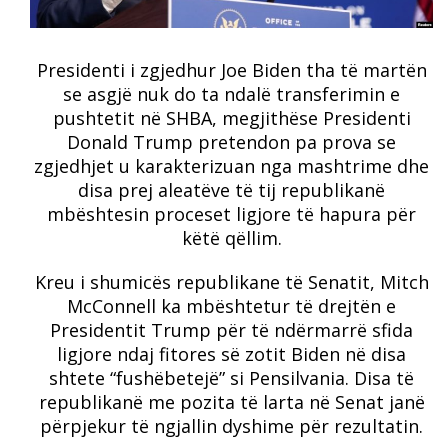
Presidenti i zgjedhur Joe Biden tha të martën
se asgjë nuk do ta ndalë transferimin e
pushtetit në SHBA, megjithëse Presidenti
Donald Trump pretendon pa prova se
zgjedhjet u karakterizuan nga mashtrime dhe
disa prej aleatëve të tij republikanë
mbështesin proceset ligjore të hapura për
këtë qëllim.
Kreu i shumicës republikane të Senatit, Mitch
McConnell ka mbështetur të drejtën e
Presidentit Trump për të ndërmarrë sfida
ligjore ndaj fitores së zotit Biden në disa
shtete “fushëbetejë” si Pensilvania. Disa të
republikanë me pozita të larta në Senat janë
përpjekur të ngjallin dyshime për rezultatin.