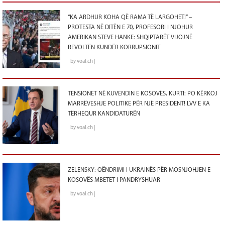
“KA ARDHUR KOHA QË RAMA TË LARGOHET!” –
PROTESTA NË DITËN E 70, PROFESORI I NJOHUR
AMERIKAN STEVE HANKE: SHQIPTARËT VIJOJNË
REVOLTËN KUNDËR KORRUPSIONIT
by voal.ch |
TENSIONET NË KUVENDIN E KOSOVËS, KURTI: PO KËRKOJ
MARRËVESHJE POLITIKE PËR NJË PRESIDENT! LVV E KA
TËRHEQUR KANDIDATURËN
by voal.ch |
ZELENSKY: QËNDRIMI I UKRAINËS PËR MOSNJOHJEN E
KOSOVËS MBETET I PANDRYSHUAR
by voal.ch |