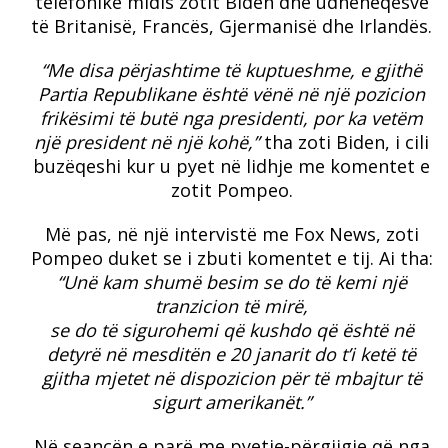
telefonike midis zotit Biden dhe udhëheqësve
të Britanisë, Francës, Gjermanisë dhe Irlandës.
“Me disa përjashtime të kuptueshme, e gjithë
Partia Republikane është vënë në një pozicion
frikësimi të butë nga presidenti, por ka vetëm
një president në një kohë,”
tha zoti Biden, i cili
buzëqeshi kur u pyet në lidhje me komentet e
zotit Pompeo.
Më pas, në një intervistë me Fox News, zoti
Pompeo duket se i zbuti komentet e tij. Ai tha:
“Unë kam shumë besim se do të kemi një
tranzicion të mirë,
se do të sigurohemi që kushdo që është në
detyrë në mesditën e 20 janarit do t’i ketë të
gjitha mjetet në dispozicion për të mbajtur të
sigurt amerikanët.”
Në seancën e parë me pyetje-përgjigje që nga