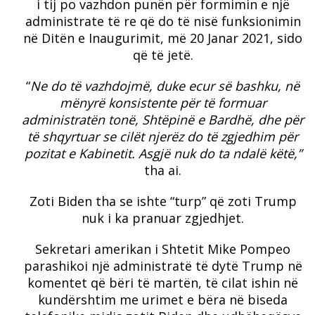
i tij po vazhdon punën për formimin e një
administrate të re që do të nisë funksionimin
në Ditën e Inaugurimit, më 20 Janar 2021, sido
që të jetë.
“
Ne do të vazhdojmë, duke ecur së bashku, në
mënyrë konsistente për të formuar
administratën tonë, Shtëpinë e Bardhë, dhe për
të shqyrtuar se cilët njerëz do të zgjedhim për
pozitat e Kabinetit. Asgjë nuk do ta ndalë këtë,”
tha ai.
Zoti Biden tha se ishte “turp” që zoti Trump
nuk i ka pranuar zgjedhjet.
Sekretari amerikan i Shtetit Mike Pompeo
parashikoi një administratë të dytë Trump në
komentet që bëri të martën, të cilat ishin në
kundërshtim me urimet e bëra në biseda