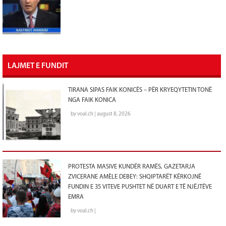
LAJMET E FUNDIT
TIRANA SIPAS FAIK KONICËS – PËR KRYEQYTETIN TONË
NGA FAIK KONICA
by voal.ch | august 8, 2026
PROTESTA MASIVE KUNDËR RAMËS, GAZETARJA
ZVICERANE AMÈLE DEBEY: SHQIPTARËT KËRKOJNË
FUNDIN E 35 VITEVE PUSHTET NË DUART E TË NJËJTËVE
EMRA
by voal.ch |