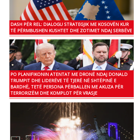
DASH PËR REL: DIALOGU STRATEGJIK ME KOSOVËN KUR
TË PËRMBUSHEN KUSHTET DHE ZOTIMET NDAJ SERBËVE
PO PLANIFIKONIN ATENTAT ME DRONË NDAJ DONALD
TRUMPIT DHE LIDERËVE TË TJERË NË SHTËPINË E
BARDHË, TETË PERSONA PËRBALLEN ME AKUZA PËR
TERRORIZËM DHE KOMPLOT PËR VRASJE