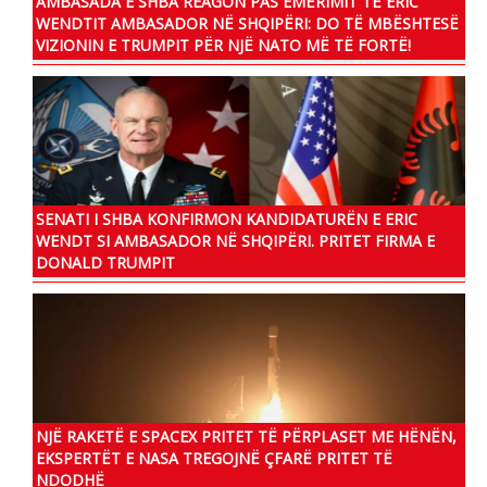
AMBASADA E SHBA REAGON PAS EMËRIMIT TË ERIC
WENDTIT AMBASADOR NË SHQIPËRI: DO TË MBËSHTESË
VIZIONIN E TRUMPIT PËR NJË NATO MË TË FORTË!
SENATI I SHBA KONFIRMON KANDIDATURËN E ERIC
WENDT SI AMBASADOR NË SHQIPËRI. PRITET FIRMA E
DONALD TRUMPIT
NJË RAKETË E SPACEX PRITET TË PËRPLASET ME HËNËN,
EKSPERTËT E NASA TREGOJNË ÇFARË PRITET TË
NDODHË