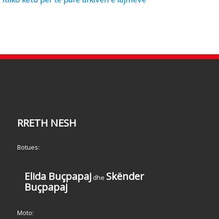
Kliko këtu për të parë arkivën e lajmeve
RRETH NESH
Botues:
Elida Buçpapaj
Skënder
dhe
Buçpapaj
Moto: