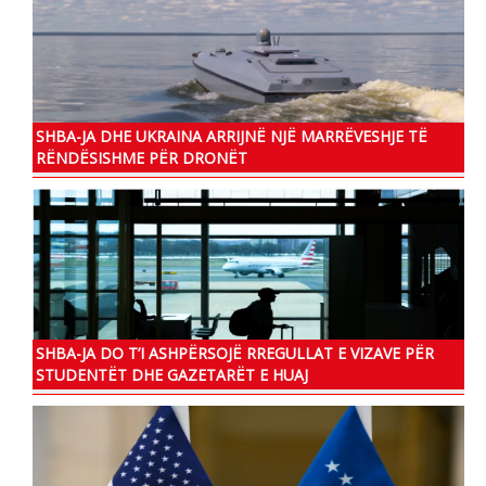
SHBA-JA DHE UKRAINA ARRIJNË NJË MARRËVESHJE TË
RËNDËSISHME PËR DRONËT
SHBA-JA DO T’I ASHPËRSOJË RREGULLAT E VIZAVE PËR
STUDENTËT DHE GAZETARËT E HUAJ