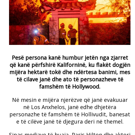
Pesë persona kanë humbur jetën nga zjarret
që kanë përfshirë Kaliforninë, ku flakët dogjën
mijëra hektarë tokë dhe ndërtesa banimi, mes
të cilave janë dhe ato të personazheve të
famshëm të Hollywood.
Në mesin e mijëra njerëzve që janë evakuuar
në Los Anxhelos, janë edhe dhjetëra
personazhe të famshëm të Hollivudit, banesat
e të cilëve janë të djegura deri në themel.
Sipas mediave të huaja, Paris Hilton dhe aktori