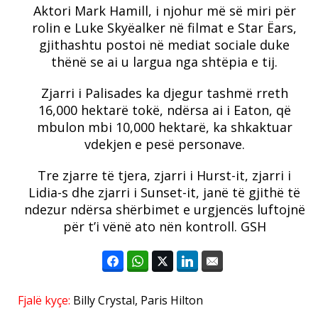
Aktori Mark Hamill, i njohur më së miri për
rolin e Luke Skyëalker në filmat e Star Ëars,
gjithashtu postoi në mediat sociale duke
thënë se ai u largua nga shtëpia e tij.
Zjarri i Palisades ka djegur tashmë rreth
16,000 hektarë tokë, ndërsa ai i Eaton, që
mbulon mbi 10,000 hektarë, ka shkaktuar
vdekjen e pesë personave.
Tre zjarre të tjera, zjarri i Hurst-it, zjarri i
Lidia-s dhe zjarri i Sunset-it, janë të gjithë të
ndezur ndërsa shërbimet e urgjencës luftojnë
për t’i vënë ato nën kontroll. GSH
Fjalë kyçe:
Billy Crystal
,
Paris Hilton