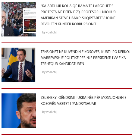
“KA ARDHUR KOHA QË RAMA TË LARGOHET!” –
PROTESTA NË DITËN E 70, PROFESORI I NJOHUR
AMERIKAN STEVE HANKE: SHQIPTARËT VIJOJNË
REVOLTËN KUNDËR KORRUPSIONIT
by voal.ch |
TENSIONET NË KUVENDIN E KOSOVËS, KURTI: PO KËRKOJ
MARRËVESHJE POLITIKE PËR NJË PRESIDENT! LVV E KA
TËRHEQUR KANDIDATURËN
by voal.ch |
ZELENSKY: QËNDRIMI I UKRAINËS PËR MOSNJOHJEN E
KOSOVËS MBETET I PANDRYSHUAR
by voal.ch |