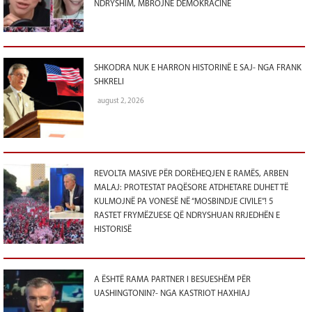
NDRYSHIM, MBROJNË DEMOKRACINË
SHKODRA NUK E HARRON HISTORINË E SAJ- NGA FRANK
SHKRELI
august 2, 2026
REVOLTA MASIVE PËR DORËHEQJEN E RAMËS, ARBEN
MALAJ: PROTESTAT PAQËSORE ATDHETARE DUHET TË
KULMOJNË PA VONESË NË “MOSBINDJE CIVILE”! 5
RASTET FRYMËZUESE QË NDRYSHUAN RRJEDHËN E
HISTORISË
A ËSHTË RAMA PARTNER I BESUESHËM PËR
UASHINGTONIN?- NGA KASTRIOT HAXHIAJ