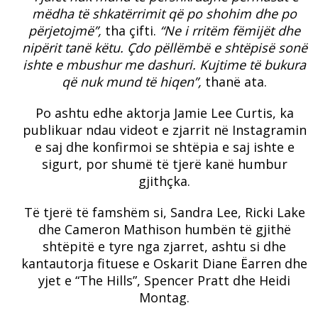
mëdha të shkatërrimit që po shohim dhe po
përjetojmë”,
tha çifti.
“Ne i rritëm fëmijët dhe
nipërit tanë këtu. Çdo pëllëmbë e shtëpisë sonë
ishte e mbushur me dashuri. Kujtime të bukura
që nuk mund të hiqen”,
thanë ata.
Po ashtu edhe aktorja Jamie Lee Curtis, ka
publikuar ndau videot e zjarrit në Instagramin
e saj dhe konfirmoi se shtëpia e saj ishte e
sigurt, por shumë të tjerë kanë humbur
gjithçka.
Të tjerë të famshëm si, Sandra Lee, Ricki Lake
dhe Cameron Mathison humbën të gjithë
shtëpitë e tyre nga zjarret, ashtu si dhe
kantautorja fituese e Oskarit Diane Ëarren dhe
yjet e “The Hills”, Spencer Pratt dhe Heidi
Montag.