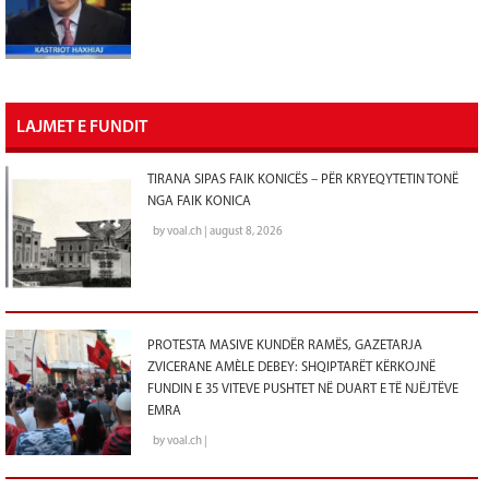
LAJMET E FUNDIT
TIRANA SIPAS FAIK KONICËS – PËR KRYEQYTETIN TONË
NGA FAIK KONICA
by voal.ch | august 8, 2026
PROTESTA MASIVE KUNDËR RAMËS, GAZETARJA
ZVICERANE AMÈLE DEBEY: SHQIPTARËT KËRKOJNË
FUNDIN E 35 VITEVE PUSHTET NË DUART E TË NJËJTËVE
EMRA
by voal.ch |