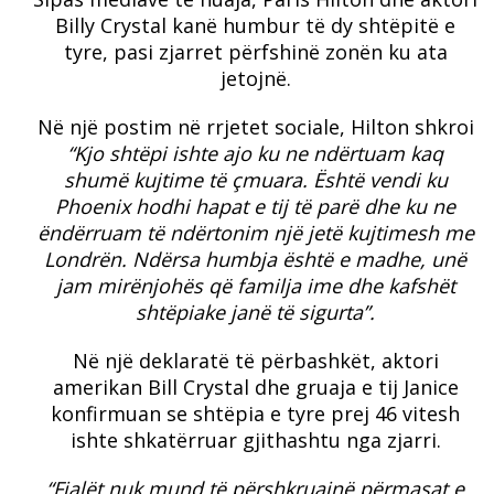
Billy Crystal kanë humbur të dy shtëpitë e
tyre, pasi zjarret përfshinë zonën ku ata
jetojnë.
Në një postim në rrjetet sociale, Hilton shkroi
“Kjo shtëpi ishte ajo ku ne ndërtuam kaq
shumë kujtime të çmuara. Është vendi ku
Phoenix hodhi hapat e tij të parë dhe ku ne
ëndërruam të ndërtonim një jetë kujtimesh me
Londrën. Ndërsa humbja është e madhe, unë
jam mirënjohës që familja ime dhe kafshët
shtëpiake janë të sigurta”.
Në një deklaratë të përbashkët, aktori
amerikan Bill Crystal dhe gruaja e tij Janice
konfirmuan se shtëpia e tyre prej 46 vitesh
ishte shkatërruar gjithashtu nga zjarri.
“Fjalët nuk mund të përshkruajnë përmasat e