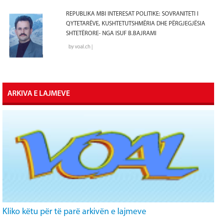
REPUBLIKA MBI INTERESAT POLITIKE: SOVRANITETI I
QYTETARËVE, KUSHTETUTSHMËRIA DHE PËRGJEGJËSIA
SHTETËRORE- NGA ISUF B.BAJRAMI
by voal.ch |
ARKIVA E LAJMEVE
Kliko këtu për të parë arkivën e lajmeve