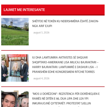
LAJMET ME INTERESANTE
SHËTITJE NË TOKËN KU NDERSHMËRIA ËSHTË ZAKON-
NGA ARIF EJUPI
august 5, 2026
IU DHA LAMTUMIRA AKTIVISTES SË SHQUAR
SHQIPTARO-AMERIKANE LISA MILICAJ BAJRAKTARI –
HARRY BAJRAKTARI: LAMTUMIRË E DASHUR LISA – I
PRANISHËM EDHE KONGRESMENI RITCHIE TORRES
august 4, 2026
“MOS U DORËZONI”- REZISTENCA PËR DORËHEQJEN E
RAMËS NË DITËN E 66, DUA LIPA DHE LEA YPI
INKURAJOJNË QYTETARËT: PROTESTAT SJELLIN