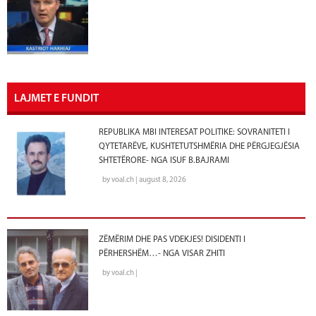
LAJMET E FUNDIT
REPUBLIKA MBI INTERESAT POLITIKE: SOVRANITETI I
QYTETARËVE, KUSHTETUTSHMËRIA DHE PËRGJEGJËSIA
SHTETËRORE- NGA ISUF B.BAJRAMI
by voal.ch | august 8, 2026
ZËMËRIM DHE PAS VDEKJES! DISIDENTI I
PËRHERSHËM…- NGA VISAR ZHITI
by voal.ch |