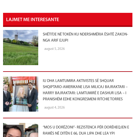
LAJMET ME INTERESANTE
SHËTITJE NË TOKËN KU NDERSHMËRIA ËSHTË ZAKON-
NGA ARIF EJUPI
august 5, 2026
IU DHA LAMTUMIRA AKTIVISTES SË SHQUAR
SHQIPTARO-AMERIKANE LISA MILICAJ BAJRAKTARI –
HARRY BAJRAKTARI: LAMTUMIRË E DASHUR LISA – I
PRANISHËM EDHE KONGRESMENI RITCHIE TORRES
august 4, 2026
“MOS U DORËZONI”- REZISTENCA PËR DORËHEQJEN E
RAMËS NË DITËN E 66, DUA LIPA DHE LEA YPI