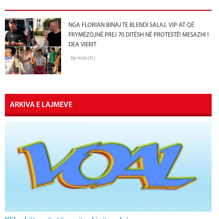
NGA FLORIAN BINAJ TE BLENDI SALAJ, VIP-AT QË
FRYMËZOJNË PREJ 70 DITËSH NË PROTESTË! MESAZHI I
DEA VIERIT
by voal.ch |
ARKIVA E LAJMEVE