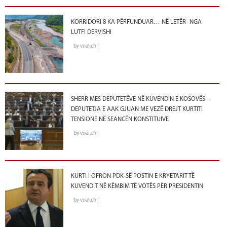
KORRIDORI 8 KA PËRFUNDUAR… NË LETËR- NGA
LUTFI DERVISHI
by voal.ch |
SHERR MES DEPUTETËVE NË KUVENDIN E KOSOVËS –
DEPUTETJA E AAK GJUAN ME VEZË DREJT KURTIT!
TENSIONE NË SEANCËN KONSTITUIVE
by voal.ch |
KURTI I OFRON PDK-SË POSTIN E KRYETARIT TË
KUVENDIT NË KËMBIM TË VOTËS PËR PRESIDENTIN
by voal.ch |