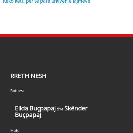
Kliko këtu për të parë arkivën e lajmeve
RRETH NESH
Botues:
Elida Buçpapaj
Skënder
dhe
Buçpapaj
Moto: