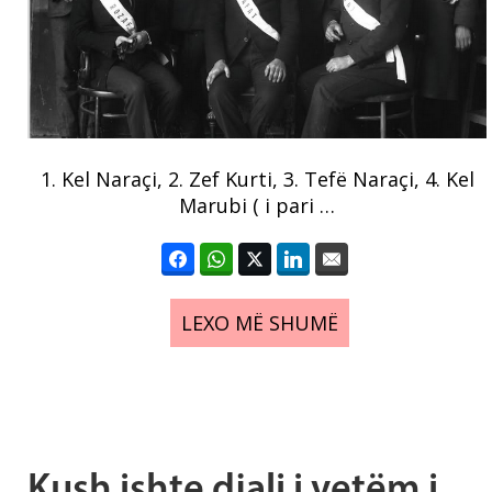
1. Kel Naraçi, 2. Zef Kurti, 3. Tefë Naraçi, 4. Kel
Marubi ( i pari …
LEXO MË SHUMË
Kush ishte djali i vetëm i