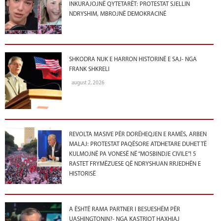
INKURAJOJNË QYTETARËT: PROTESTAT SJELLIN
NDRYSHIM, MBROJNË DEMOKRACINË
SHKODRA NUK E HARRON HISTORINË E SAJ- NGA
FRANK SHKRELI
august 2, 2026
REVOLTA MASIVE PËR DORËHEQJEN E RAMËS, ARBEN
MALAJ: PROTESTAT PAQËSORE ATDHETARE DUHET TË
KULMOJNË PA VONESË NË “MOSBINDJE CIVILE”! 5
RASTET FRYMËZUESE QË NDRYSHUAN RRJEDHËN E
HISTORISË
A ËSHTË RAMA PARTNER I BESUESHËM PËR
UASHINGTONIN?- NGA KASTRIOT HAXHIAJ