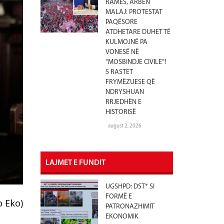
RAMËS, ARBEN
MALAJ: PROTESTAT
PAQËSORE
ATDHETARE DUHET TË
KULMOJNË PA
VONESË NË
“MOSBINDJE CIVILE”!
5 RASTET
FRYMËZUESE QË
NDRYSHUAN
RRJEDHËN E
HISTORISË
august 2, 2026
LAJMET E FUNDIT
UGSHPD: DST* SI
FORMË E
 Eko)
PATRONAZHIMIT
EKONOMIK