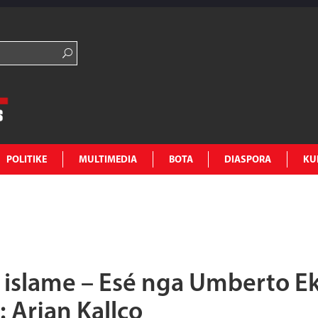
POLITIKE
MULTIMEDIA
BOTA
DIASPORA
KU
a islame – Esé nga Umberto E
: Arjan Kallço