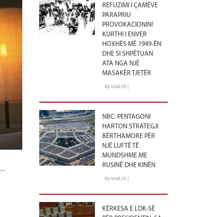
REFUZIMI I ÇAMËVE
PARAPRIU
PROVOKACIONIN!
KURTHI I ENVER
HOXHËS MË 1949-ËN
DHE SI SHPËTUAN
ATA NGA NJË
MASAKËR TJETËR
by voal.ch |
NBC: PENTAGONI
HARTON STRATEGJI
BËRTHAMORE PËR
NJË LUFTË TË
MUNDSHME ME
 …
RUSINË DHE KINËN
by voal.ch |
KËRKESA E LDK-SË