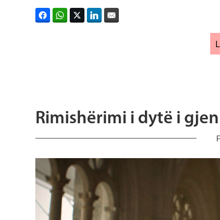
Rimishërimi i dytë i gj
F