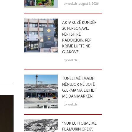
by voal.ch | august 6, 2026
AKTAKUZË KUNDËR
20 PERSONAVE,
PËRFSHIRË
RADOIÇIQIN, PËR
KRIME LUFTE NË
GJAKOVË
by voal.ch |
TUNELI MË I MADH
NËNUJOR NË BOTË
GJERMANIA LIDHET
ME DANIMARKËN
by voal.ch |
“NUK LUFTOJMË ME
FLAMURIN GREK”,