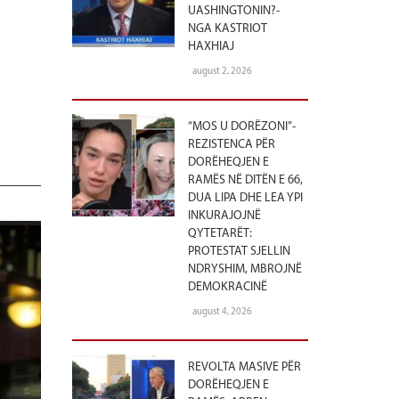
UASHINGTONIN?-
NGA KASTRIOT
HAXHIAJ
august 2, 2026
“MOS U DORËZONI”-
REZISTENCA PËR
DORËHEQJEN E
RAMËS NË DITËN E 66,
DUA LIPA DHE LEA YPI
INKURAJOJNË
QYTETARËT:
PROTESTAT SJELLIN
NDRYSHIM, MBROJNË
DEMOKRACINË
august 4, 2026
REVOLTA MASIVE PËR
DORËHEQJEN E