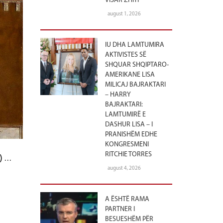
VISAR ZHITI
august 1, 2026
IU DHA LAMTUMIRA
AKTIVISTES SË
SHQUAR SHQIPTARO-
AMERIKANE LISA
MILICAJ BAJRAKTARI
– HARRY
BAJRAKTARI:
LAMTUMIRË E
DASHUR LISA – I
PRANISHËM EDHE
KONGRESMENI
RITCHIE TORRES
) …
august 4, 2026
A ËSHTË RAMA
PARTNER I
BESUESHËM PËR