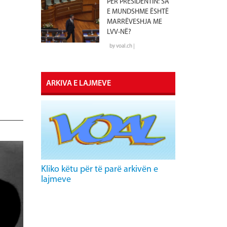
PËR PRESIDENTIN: SA
E MUNDSHME ËSHTË
MARRËVESHJA ME
LVV-NË?
by voal.ch |
ARKIVA E LAJMEVE
Kliko këtu për të parë arkivën e
lajmeve