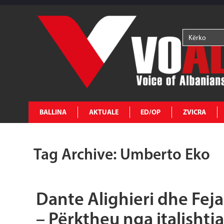
BALLINA
AKTUALE
ED/OP
ZVICRA
Tag Archive: Umberto Eko
Dante Alighieri dhe Fej
– Përktheu nga italishtja