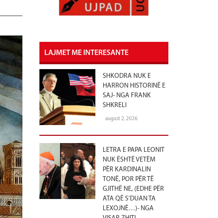
LAJMET ME INTERESANTE
SHKODRA NUK E
HARRON HISTORINË E
SAJ- NGA FRANK
SHKRELI
august 2, 2026
LETRA E PAPA LEONIT
NUK ËSHTË VETËM
PËR KARDINALIN
TONË, POR PËR TË
GJITHË NE, (EDHE PËR
ATA QË S’DUAN TA
LEXOJNË…)- NGA