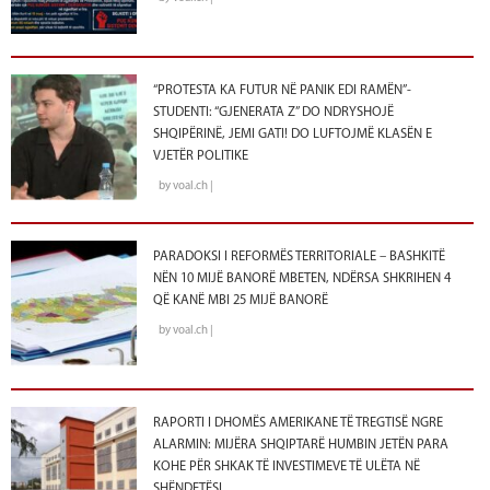
“PROTESTA KA FUTUR NË PANIK EDI RAMËN”-
STUDENTI: “GJENERATA Z” DO NDRYSHOJË
SHQIPËRINË, JEMI GATI! DO LUFTOJMË KLASËN E
VJETËR POLITIKE
by voal.ch |
PARADOKSI I REFORMËS TERRITORIALE – BASHKITË
NËN 10 MIJË BANORË MBETEN, NDËRSA SHKRIHEN 4
QË KANË MBI 25 MIJË BANORË
by voal.ch |
RAPORTI I DHOMËS AMERIKANE TË TREGTISË NGRE
ALARMIN: MIJËRA SHQIPTARË HUMBIN JETËN PARA
KOHE PËR SHKAK TË INVESTIMEVE TË ULËTA NË
SHËNDETËSI