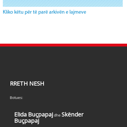
Kliko këtu për të parë arkivën e lajmeve
RRETH NESH
Botues:
Elida Buçpapaj
Skënder
dhe
Buçpapaj