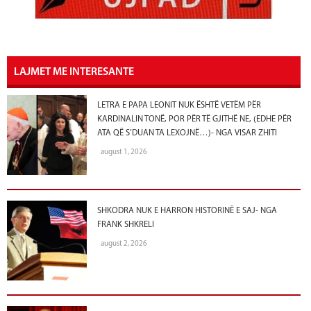
LAJMET ME INTERESANTE
LETRA E PAPA LEONIT NUK ËSHTË VETËM PËR
KARDINALIN TONË, POR PËR TË GJITHË NE, (EDHE PËR
ATA QË S’DUAN TA LEXOJNË…)- NGA VISAR ZHITI
august 1, 2026
SHKODRA NUK E HARRON HISTORINË E SAJ- NGA
FRANK SHKRELI
august 2, 2026