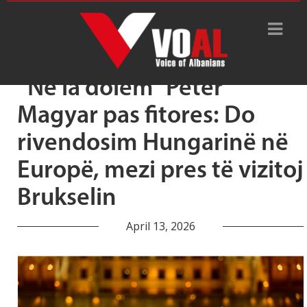
Tag Archive: ‘Tisza’
“Ne ia dolëm” Peter
Magyar pas fitores: Do
rivendosim Hungarinë në
Europë, mezi pres të vizitoj
Brukselin
April 13, 2026