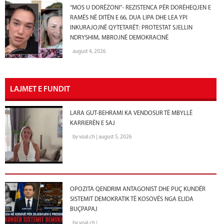
“MOS U DORËZONI”- REZISTENCA PËR DORËHEQJEN E
RAMËS NË DITËN E 66, DUA LIPA DHE LEA YPI
INKURAJOJNË QYTETARËT: PROTESTAT SJELLIN
NDRYSHIM, MBROJNË DEMOKRACINË
august 4, 2026
LAJMET E FUNDIT
LARA GUT-BEHRAMI KA VENDOSUR TË MBYLLË
KARRIERËN E SAJ
by voal.ch | august 5, 2026
OPOZITA QENDRIM ANTAGONIST DHE PUÇ KUNDËR
SISTEMIT DEMOKRATIK TË KOSOVËS NGA ELIDA
BUÇPAPAJ
by voal.ch |