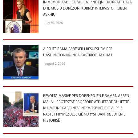
IN MEMORIAM: LISA MILICAJ: “NDIQNI ËNDRRAT TUAJA
DHE MOS U DORËZONI KURRË!” INTERVISTOI RUBEN
AVXHIU
july 30, 2026
A ËSHTË RAMA PARTNER I BESUESHËM PËR
UASHINGTONIN?- NGA KASTRIOT HAXHIAJ
august 2, 2026
REVOLTA MASIVE PËR DORËHEQJEN E RAMËS, ARBEN
MALAJ: PROTESTAT PAQËSORE ATDHETARE DUHET TË
KULMOJNË PA VONESË NË “MOSBINDJE CIVILE”! 5
RASTET FRYMËZUESE QË NDRYSHUAN RRJEDHËN E
HISTORISË