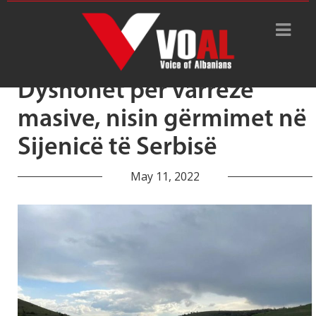
Tag Archive: Shtaval
Dyshohet për varrezë
masive, nisin gërmimet në
Sijenicë të Serbisë
May 11, 2022