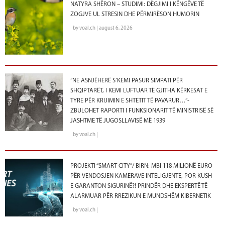
NATYRA SHËRON – STUDIMI: DËGJIMI I KËNGËVE TË
ZOGJVE UL STRESIN DHE PËRMIRËSON HUMORIN
by voal.ch | august 6, 2026
“NE ASNJËHERË S’KEMI PASUR SIMPATI PËR
SHQIPTARËT, I KEMI LUFTUAR TË GJITHA KËRKESAT E
TYRE PËR KRIJIMIN E SHTETIT TË PAVARUR…”-
ZBULOHET RAPORTI I FUNKSIONARIT TË MINISTRISË SË
JASHTME TË JUGOSLLAVISË MË 1939
by voal.ch |
PROJEKTI “SMART CITY”/ BIRN: MBI 118 MILIONË EURO
PËR VENDOSJEN KAMERAVE INTELIGJENTE, POR KUSH
E GARANTON SIGURINË?! PRINDËR DHE EKSPERTË TË
ALARMUAR PËR RREZIKUN E MUNDSHËM KIBERNETIK
by voal.ch |