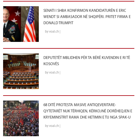
SENATI I SHBA KONFIRMON KANDIDATURËN E ERIC
WENDT SI AMBASADOR NË SHQIPËRI. PRITET FIRMA E
DONALD TRUMPIT
by voal.ch |
DEPUTETËT MBLIDHEN PËR TA BËRË KUVENDIN E RI TË
KOSOVËS
by voal.ch |
68 DITË PROTESTA MASIVE ANTIQEVERITARE-
QYTETARËT NUK TËRHIQEN, KËRKOJNË DORËHEQJEN E
KRYEMINISTRIT RAMA DHE HETIMIN E TIJ NGA SPAK-U
by voal.ch |