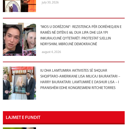
july 30, 2026
“MOS U DORËZONI”- REZISTENCA PËR DORËHEQJEN E
RAMËS NË DITËN E 66, DUA LIPA DHE LEA YPI
INKURAJOJNË QYTETARËT: PROTESTAT SJELLIN
NDRYSHIM, MBROJNË DEMOKRACINË
august 4, 2026
IU DHA LAMTUMIRA AKTIVISTES SË SHQUAR
SHQIPTARO-AMERIKANE LISA MILICAJ BAJRAKTARI –
HARRY BAJRAKTARI: LAMTUMIRË E DASHUR LISA – I
PRANISHËM EDHE KONGRESMENI RITCHIE TORRES
LAJMET E FUNDIT