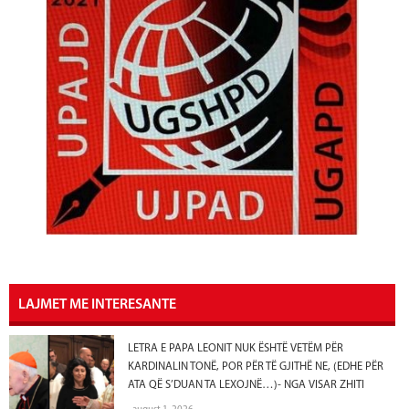
LAJMET ME INTERESANTE
LETRA E PAPA LEONIT NUK ËSHTË VETËM PËR
KARDINALIN TONË, POR PËR TË GJITHË NE, (EDHE PËR
ATA QË S’DUAN TA LEXOJNË…)- NGA VISAR ZHITI