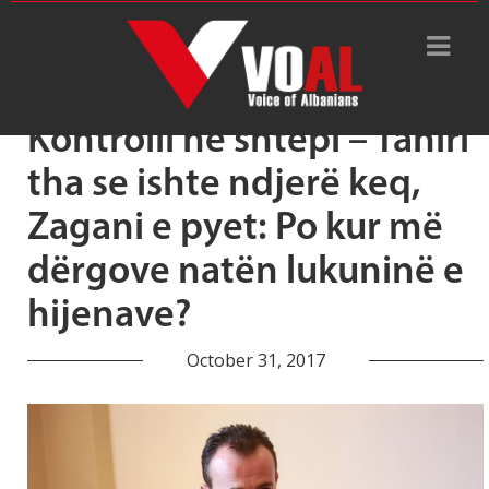
Tag Archive: ish-oficeri
Kontrolli në shtëpi – Tahiri
tha se ishte ndjerë keq,
Zagani e pyet: Po kur më
dërgove natën lukuninë e
hijenave?
October 31, 2017