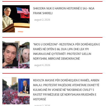
SHKODRA NUK E HARRON HISTORINË E SAJ- NGA
FRANK SHKRELI
august 2, 2026
“MOS U DORËZONI”- REZISTENCA PËR DORËHEQJEN E
RAMËS NË DITËN E 66, DUA LIPA DHE LEA YPI
INKURAJOJNË QYTETARËT: PROTESTAT SJELLIN
NDRYSHIM, MBROJNË DEMOKRACINË
august 4, 2026
REVOLTA MASIVE PËR DORËHEQJEN E RAMËS, ARBEN
MALAJ: PROTESTAT PAQËSORE ATDHETARE DUHET TË
KULMOJNË PA VONESË NË “MOSBINDJE CIVILE”! 5
RASTET FRYMËZUESE QË NDRYSHUAN RRJEDHËN E
HISTORISË