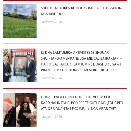
SHËTITJE NË TOKËN KU NDERSHMËRIA ËSHTË ZAKON-
NGA ARIF EJUPI
august 5, 2026
IU DHA LAMTUMIRA AKTIVISTES SË SHQUAR
SHQIPTARO-AMERIKANE LISA MILICAJ BAJRAKTARI –
HARRY BAJRAKTARI: LAMTUMIRË E DASHUR LISA – I
PRANISHËM EDHE KONGRESMENI RITCHIE TORRES
august 4, 2026
LETRA E PAPA LEONIT NUK ËSHTË VETËM PËR
KARDINALIN TONË, POR PËR TË GJITHË NE, (EDHE PËR
ATA QË S’DUAN TA LEXOJNË…)- NGA VISAR ZHITI
august 1, 2026