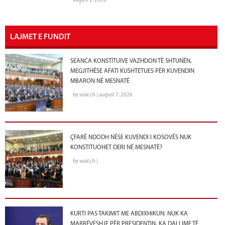
august 2, 2026
LAJMET E FUNDIT
SEANCA KONSTITUIVE VAZHDON TË SHTUNËN,
MEGJITHËSE AFATI KUSHTETUES PËR KUVENDIN
MBARON NË MESNATË
by voal.ch | august 7, 2026
ÇFARË NDODH NËSE KUVENDI I KOSOVËS NUK
KONSTITUOHET DERI NË MESNATË?
by voal.ch |
KURTI PAS TAKIMIT ME ABDIXHIKUN: NUK KA
MARRËVESHJE PËR PRESIDENTIN, KA DALLIME TË