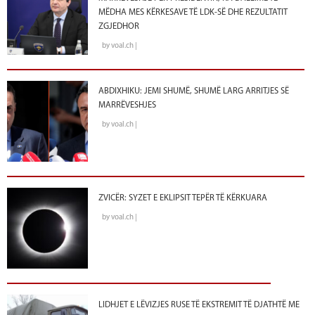
MËDHA MES KËRKESAVE TË LDK-SË DHE REZULTATIT
ZGJEDHOR
by voal.ch |
ABDIXHIKU: JEMI SHUMË, SHUMË LARG ARRITJES SË
MARRËVESHJES
by voal.ch |
ZVICËR: SYZET E EKLIPSIT TEPËR TË KËRKUARA
by voal.ch |
LIDHJET E LËVIZJES RUSE TË EKSTREMIT TË DJATHTË ME