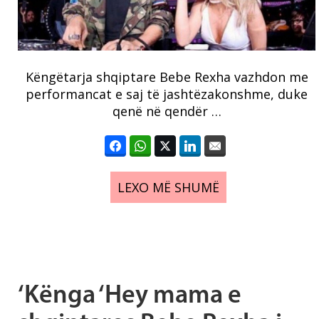
Këngëtarja shqiptare Bebe Rexha vazhdon me
performancat e saj të jashtëzakonshme, duke
qenë në qendër …
LEXO MË SHUMË
‘Kënga ‘Hey mama e