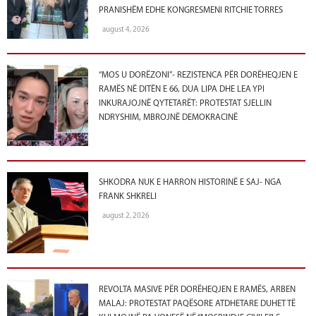
PRANISHËM EDHE KONGRESMENI RITCHIE TORRES
august 4, 2026
“MOS U DORËZONI”- REZISTENCA PËR DORËHEQJEN E
RAMËS NË DITËN E 66, DUA LIPA DHE LEA YPI
INKURAJOJNË QYTETARËT: PROTESTAT SJELLIN
NDRYSHIM, MBROJNË DEMOKRACINË
SHKODRA NUK E HARRON HISTORINË E SAJ- NGA
FRANK SHKRELI
august 2, 2026
REVOLTA MASIVE PËR DORËHEQJEN E RAMËS, ARBEN
MALAJ: PROTESTAT PAQËSORE ATDHETARE DUHET TË