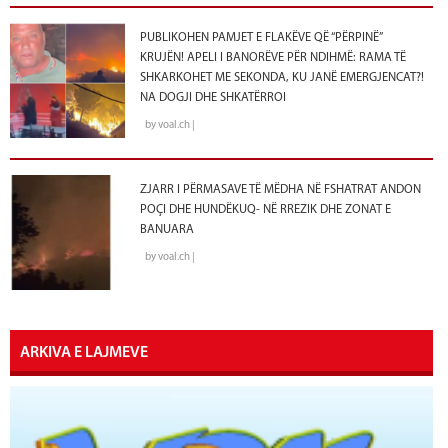
PUBLIKOHEN PAMJET E FLAKËVE QË “PËRPINË”
KRUJËN! APELI I BANORËVE PËR NDIHMË: RAMA TË
SHKARKOHET ME SEKONDA, KU JANË EMERGJENCAT?!
NA DOGJI DHE SHKATËRROI
by voal.ch |
ZJARR I PËRMASAVE TË MËDHA NË FSHATRAT ANDON
POÇI DHE HUNDËKUQ- NË RREZIK DHE ZONAT E
BANUARA
by voal.ch |
ARKIVA E LAJMEVE