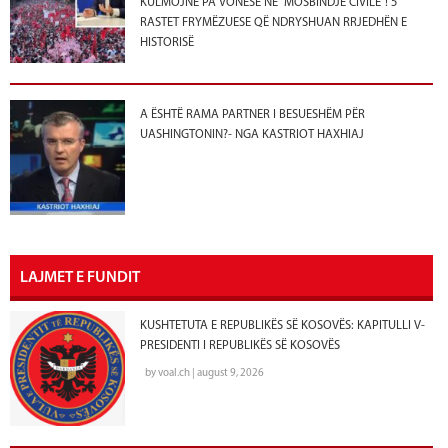
KULMOJNË PA VONESË NË “MOSBINDJE CIVILE”! 5
RASTET FRYMËZUESE QË NDRYSHUAN RRJEDHËN E
HISTORISË
A ËSHTË RAMA PARTNER I BESUESHËM PËR
UASHINGTONIN?- NGA KASTRIOT HAXHIAJ
LAJMET E FUNDIT
KUSHTETUTA E REPUBLIKËS SË KOSOVËS: KAPITULLI V-
PRESIDENTI I REPUBLIKËS SË KOSOVËS
by voal.ch | august 9, 2026