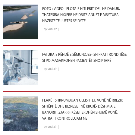
FOTO+VIDEO- ‘FLOTA E HITLERIT’ DEL NË DANUB,
THATËSIRA NXJERR NË DRITË ANIJET E MBYTURA
NAZISTE TË LUFTËS SË DYTË
by voal.ch |
FATURA E RËNDË E SËMUNDJES- SHIFRAT TRONDITËSE,
SI PO MASAKROHEN PACIENTËT SHQIPTARË
by voal.ch |
FLAKËT SHKRUMBUAN ULLISHTET, VUNË NË RREZIK
SHTËPITË DHE BIZNESET NË KRUJË- DËSHMIA E
BANORIT: ZJARRFIKËSET ERDHËN SHUMË VONË,
VATRAT I KONTROLLUAM NE
by voal.ch |