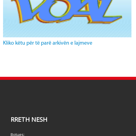
Kliko këtu për të parë arkivën e lajmeve
RRETH NESH
Botues: