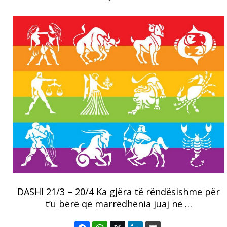
DASHI 21/3 – 20/4 Ka gjëra të rëndësishme për
t’u bërë që marrëdhënia juaj në …