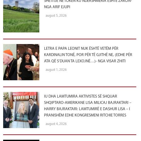
SHËTITJE NË TOKËN KU NDERSHMËRIA ËSHTË ZAKON-
NGA ARIF EJUPI
august 5, 2026
LETRA E PAPA LEONIT NUK ËSHTË VETËM PËR
KARDINALIN TONË, POR PËR TË GJITHË NE, (EDHE PËR
ATA QË S’DUAN TA LEXOJNË…)- NGA VISAR ZHITI
august 1, 2026
IU DHA LAMTUMIRA AKTIVISTES SË SHQUAR
SHQIPTARO-AMERIKANE LISA MILICAJ BAJRAKTARI –
HARRY BAJRAKTARI: LAMTUMIRË E DASHUR LISA – I
PRANISHËM EDHE KONGRESMENI RITCHIE TORRES
august 4, 2026