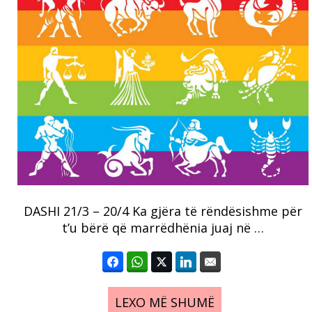
DASHI 21/3 – 20/4 Ka gjëra të rëndësishme për
t’u bërë që marrëdhënia juaj në …
LEXO MË SHUMË