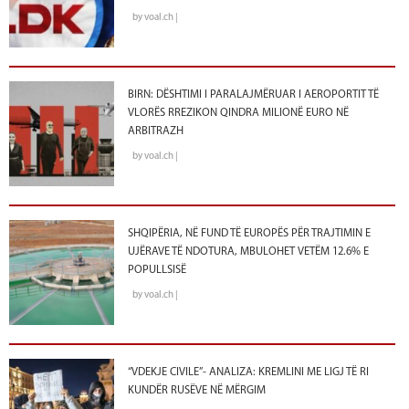
by voal.ch |
BIRN: DËSHTIMI I PARALAJMËRUAR I AEROPORTIT TË
VLORËS RREZIKON QINDRA MILIONË EURO NË
ARBITRAZH
by voal.ch |
SHQIPËRIA, NË FUND TË EUROPËS PËR TRAJTIMIN E
UJËRAVE TË NDOTURA, MBULOHET VETËM 12.6% E
POPULLSISË
by voal.ch |
“VDEKJE CIVILE”- ANALIZA: KREMLINI ME LIGJ TË RI
KUNDËR RUSËVE NË MËRGIM