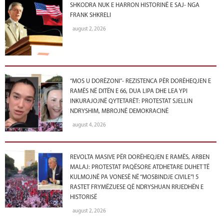
SHKODRA NUK E HARRON HISTORINË E SAJ- NGA
FRANK SHKRELI
august 2, 2026
“MOS U DORËZONI”- REZISTENCA PËR DORËHEQJEN E
RAMËS NË DITËN E 66, DUA LIPA DHE LEA YPI
INKURAJOJNË QYTETARËT: PROTESTAT SJELLIN
NDRYSHIM, MBROJNË DEMOKRACINË
august 4, 2026
REVOLTA MASIVE PËR DORËHEQJEN E RAMËS, ARBEN
MALAJ: PROTESTAT PAQËSORE ATDHETARE DUHET TË
KULMOJNË PA VONESË NË “MOSBINDJE CIVILE”! 5
RASTET FRYMËZUESE QË NDRYSHUAN RRJEDHËN E
HISTORISË
august 2, 2026