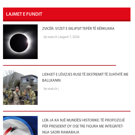
LAJMET E FUNDIT
ZVICËR: SYZET E EKLIPSIT TEPËR TË KËRKUARA
by voal.ch | august 7, 2026
LIDHJET E LËVIZJES RUSE TË EKSTREMIT TË DJATHTË ME
BALLKANIN
by voal.ch |
LDK-JA KA NJË MUNDËSI HISTORIKE: TË PROPOZOJË
PËR PRESIDENT DY OSE TRE FIGURA ME INTEGRITET-
NGA SADRI RAMABAJA