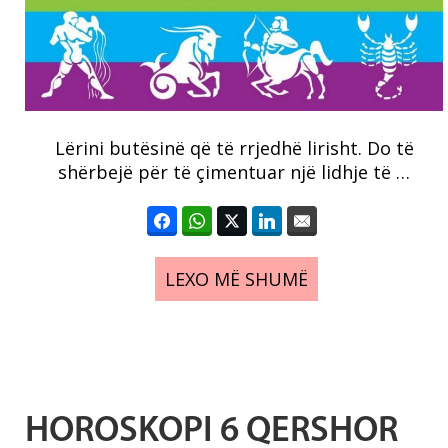
Lërini butësinë që të rrjedhë lirisht. Do të
shërbejë për të çimentuar një lidhje të …
LEXO MË SHUMË
HOROSKOPI 6 QERSHOR