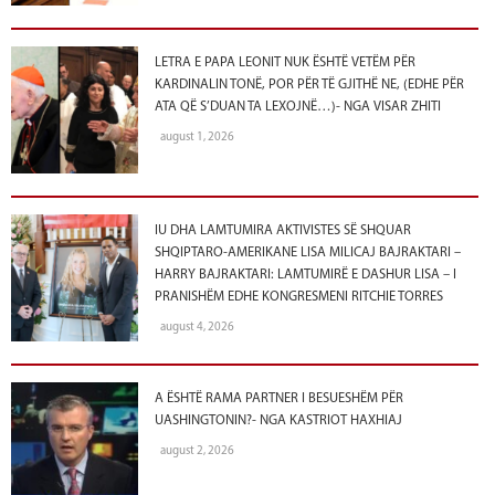
LETRA E PAPA LEONIT NUK ËSHTË VETËM PËR
KARDINALIN TONË, POR PËR TË GJITHË NE, (EDHE PËR
ATA QË S’DUAN TA LEXOJNË…)- NGA VISAR ZHITI
august 1, 2026
IU DHA LAMTUMIRA AKTIVISTES SË SHQUAR
SHQIPTARO-AMERIKANE LISA MILICAJ BAJRAKTARI –
HARRY BAJRAKTARI: LAMTUMIRË E DASHUR LISA – I
PRANISHËM EDHE KONGRESMENI RITCHIE TORRES
august 4, 2026
A ËSHTË RAMA PARTNER I BESUESHËM PËR
UASHINGTONIN?- NGA KASTRIOT HAXHIAJ
august 2, 2026