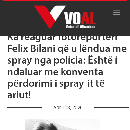
Tag Archive: Çili
Ka reaguar fotoreporteri
Felix Bilani që u lëndua me
spray nga policia: Është i
ndaluar me konventa
përdorimi i spray-it të
ariut!
April 18, 2026