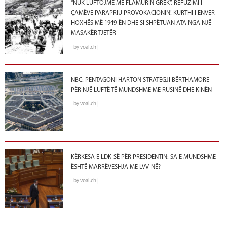
“NUK LUFTOJMË ME FLAMURIN GREK”, REFUZIMI I
ÇAMËVE PARAPRIU PROVOKACIONIN! KURTHI I ENVER
HOXHËS MË 1949-ËN DHE SI SHPËTUAN ATA NGA NJË
MASAKËR TJETËR
by voal.ch |
NBC: PENTAGONI HARTON STRATEGJI BËRTHAMORE
PËR NJË LUFTË TË MUNDSHME ME RUSINË DHE KINËN
by voal.ch |
KËRKESA E LDK-SË PËR PRESIDENTIN: SA E MUNDSHME
ËSHTË MARRËVESHJA ME LVV-NË?
by voal.ch |