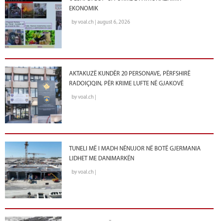
EKONOMIK
by voal.ch | august 6, 2026
AKTAKUZË KUNDËR 20 PERSONAVE, PËRFSHIRË
RADOIÇIQIN, PËR KRIME LUFTE NË GJAKOVË
by voal.ch |
TUNELI MË I MADH NËNUJOR NË BOTË GJERMANIA
LIDHET ME DANIMARKËN
by voal.ch |