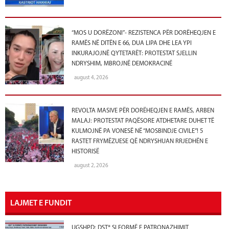
“MOS U DORËZONI”- REZISTENCA PËR DORËHEQJEN E
RAMËS NË DITËN E 66, DUA LIPA DHE LEA YPI
INKURAJOJNË QYTETARËT: PROTESTAT SJELLIN
NDRYSHIM, MBROJNË DEMOKRACINË
august 4, 2026
REVOLTA MASIVE PËR DORËHEQJEN E RAMËS, ARBEN
MALAJ: PROTESTAT PAQËSORE ATDHETARE DUHET TË
KULMOJNË PA VONESË NË “MOSBINDJE CIVILE”! 5
RASTET FRYMËZUESE QË NDRYSHUAN RRJEDHËN E
HISTORISË
august 2, 2026
LAJMET E FUNDIT
UGSHPD: DST* SI FORMË E PATRONAZHIMIT