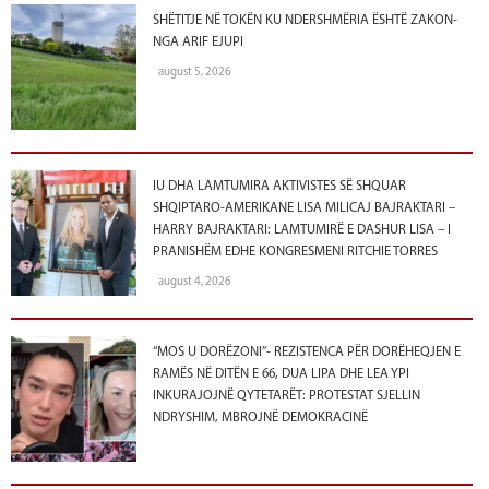
SHËTITJE NË TOKËN KU NDERSHMËRIA ËSHTË ZAKON-
NGA ARIF EJUPI
august 5, 2026
IU DHA LAMTUMIRA AKTIVISTES SË SHQUAR
SHQIPTARO-AMERIKANE LISA MILICAJ BAJRAKTARI –
HARRY BAJRAKTARI: LAMTUMIRË E DASHUR LISA – I
PRANISHËM EDHE KONGRESMENI RITCHIE TORRES
august 4, 2026
“MOS U DORËZONI”- REZISTENCA PËR DORËHEQJEN E
RAMËS NË DITËN E 66, DUA LIPA DHE LEA YPI
INKURAJOJNË QYTETARËT: PROTESTAT SJELLIN
NDRYSHIM, MBROJNË DEMOKRACINË