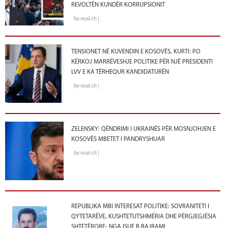
REVOLTËN KUNDËR KORRUPSIONIT
by voal.ch |
TENSIONET NË KUVENDIN E KOSOVËS, KURTI: PO
KËRKOJ MARRËVESHJE POLITIKE PËR NJË PRESIDENT!
LVV E KA TËRHEQUR KANDIDATURËN
by voal.ch |
ZELENSKY: QËNDRIMI I UKRAINËS PËR MOSNJOHJEN E
KOSOVËS MBETET I PANDRYSHUAR
by voal.ch |
REPUBLIKA MBI INTERESAT POLITIKE: SOVRANITETI I
QYTETARËVE, KUSHTETUTSHMËRIA DHE PËRGJEGJËSIA
SHTETËRORE- NGA ISUF B.BAJRAMI