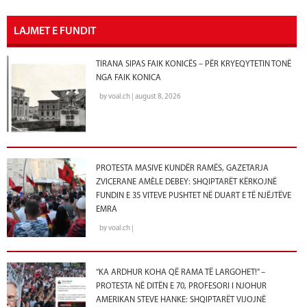
LAJMET E FUNDIT
TIRANA SIPAS FAIK KONICËS – PËR KRYEQYTETIN TONË
NGA FAIK KONICA
by voal.ch | august 8, 2026
PROTESTA MASIVE KUNDËR RAMËS, GAZETARJA
ZVICERANE AMÈLE DEBEY: SHQIPTARËT KËRKOJNË
FUNDIN E 35 VITEVE PUSHTET NË DUART E TË NJËJTËVE
EMRA
by voal.ch |
“KA ARDHUR KOHA QË RAMA TË LARGOHET!” –
PROTESTA NË DITËN E 70, PROFESORI I NJOHUR
AMERIKAN STEVE HANKE: SHQIPTARËT VIJOJNË