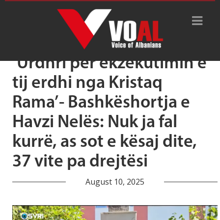
Tag Archive: babai i Edi Ramë
‘Urdhri për ekzekutimin e
tij erdhi nga Kristaq
Rama’- Bashkëshortja e
Havzi Nelës: Nuk ja fal
kurrë, as sot e kësaj dite,
37 vite pa drejtësi
August 10, 2025