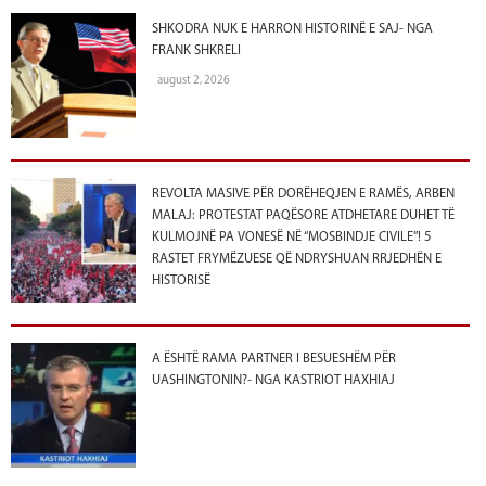
SHKODRA NUK E HARRON HISTORINË E SAJ- NGA
FRANK SHKRELI
august 2, 2026
REVOLTA MASIVE PËR DORËHEQJEN E RAMËS, ARBEN
MALAJ: PROTESTAT PAQËSORE ATDHETARE DUHET TË
KULMOJNË PA VONESË NË “MOSBINDJE CIVILE”! 5
RASTET FRYMËZUESE QË NDRYSHUAN RRJEDHËN E
HISTORISË
A ËSHTË RAMA PARTNER I BESUESHËM PËR
UASHINGTONIN?- NGA KASTRIOT HAXHIAJ