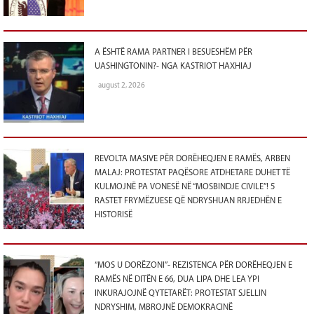
A ËSHTË RAMA PARTNER I BESUESHËM PËR
UASHINGTONIN?- NGA KASTRIOT HAXHIAJ
august 2, 2026
REVOLTA MASIVE PËR DORËHEQJEN E RAMËS, ARBEN
MALAJ: PROTESTAT PAQËSORE ATDHETARE DUHET TË
KULMOJNË PA VONESË NË “MOSBINDJE CIVILE”! 5
RASTET FRYMËZUESE QË NDRYSHUAN RRJEDHËN E
HISTORISË
“MOS U DORËZONI”- REZISTENCA PËR DORËHEQJEN E
RAMËS NË DITËN E 66, DUA LIPA DHE LEA YPI
INKURAJOJNË QYTETARËT: PROTESTAT SJELLIN
NDRYSHIM, MBROJNË DEMOKRACINË