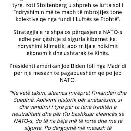
tyre, zoti Stoltenberg u shpreh se lufta solli
“ndryshimin më të madh të mbrojtjes tonë
kolektive që nga fundi i Luftës së Ftohtë”.
Strategjia e re shpalos përqasjen e NATO-s
edhe për çështje si siguria kibernetike,
ndryshimi klimatik, apo rritja e ndikimit
ekonomik dhe ushtarak të Kinës.
Presidenti amerikan Joe Biden foli nga Madridi
për një mesazh të pagabueshëm që po jep
NATO.
“Në këtë takim, aleanca mirëpret Finlandën dhe
Suedinë. Aplikimi historik për anëtarësim, si
dhe vendimi i tyre për ta lënë traditën e
neutralitetit dhe për t’iu bashkuar aleancës së
NATO-s, do të na bëjë më të fortë dhe më të
sigurtë. Po dërgojmë një mesazh të