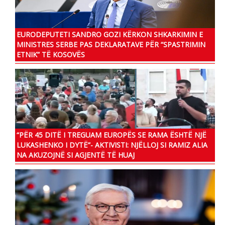
EURODEPUTETI SANDRO GOZI KËRKON SHKARKIMIN E
MINISTRES SERBE PAS DEKLARATAVE PËR “SPASTRIMIN
ETNIK” TË KOSOVËS
“PËR 45 DITË I TREGUAM EUROPËS SE RAMA ËSHTË NJË
LUKASHENKO I DYTË”- AKTIVISTI: NJËLLOJ SI RAMIZ ALIA
NA AKUZOJNË SI AGJENTË TË HUAJ