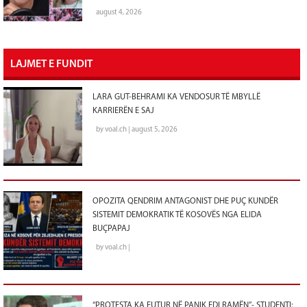
august 4, 2026
LAJMET E FUNDIT
LARA GUT-BEHRAMI KA VENDOSUR TË MBYLLË
KARRIERËN E SAJ
by voal.ch | august 5, 2026
OPOZITA QENDRIM ANTAGONIST DHE PUÇ KUNDËR
SISTEMIT DEMOKRATIK TË KOSOVËS NGA ELIDA
BUÇPAPAJ
by voal.ch |
“PROTESTA KA FUTUR NË PANIK EDI RAMËN”- STUDENTI: