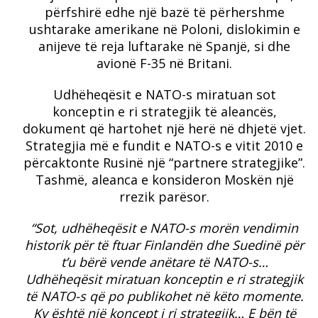
përfshirë edhe një bazë të përhershme
ushtarake amerikane në Poloni, dislokimin e
anijeve të reja luftarake në Spanjë, si dhe
avionë F-35 në Britani.
Udhëheqësit e NATO-s miratuan sot
konceptin e ri strategjik të aleancës,
dokument që hartohet një herë në dhjetë vjet.
Strategjia më e fundit e NATO-s e vitit 2010 e
përcaktonte Rusinë një “partnere strategjike”.
Tashmë, aleanca e konsideron Moskën një
rrezik parësor.
“Sot, udhëheqësit e NATO-s morën vendimin
historik për të ftuar Finlandën dhe Suedinë për
t’u bërë vende anëtare të NATO-s…
Udhëheqësit miratuan konceptin e ri strategjik
të NATO-s që po publikohet në këto momente.
Ky është një koncept i ri strategjik… E bën të