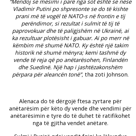
“Mendoj se mësimi i parë nga sot është se nëse
Vladimir Putini po shpresonte se do të kishte
prani më të vogël të NATO-s në frontin e tij
perëndimor, si rezultat i sulmit të tij të
paprovokuar dhe të paligjshëm në Ukrainë, ai
ka rezultuar plotësisht i gabuar. Ai po merr në
këmbim më shumë NATO. Ky është një takim
historik në shumë mënyra; kemi tashmë dy
vende të reja që po anëtarësohen, Finlandën
dhe Suedinë. Një hap i jashtëzakonshëm
përpara për aleancën tonë”
, tha zoti Johnson.
Alenaca do të dërgojë ftesa zyrtare për
anëtarësim për këto dy vende dhe vendimi për
anëtarësimin e tyre do të duhet të ratifikohet
nga të gjitha vendet anëtare.