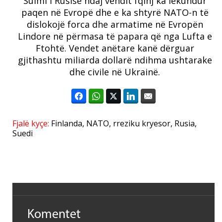
Sulmi i Rusisë ndaj vendit fqinj ka lëkundur
paqen në Evropë dhe e ka shtyrë NATO-n të
dislokojë forca dhe armatime në Evropën
Lindore në përmasa të papara që nga Lufta e
Ftohtë. Vendet anëtare kanë dërguar
gjithashtu miliarda dollarë ndihma ushtarake
dhe civile në Ukrainë.
Fjalë kyçe:
Finlanda
,
NATO
,
rreziku kryesor
,
Rusia
,
Suedi
Komentet