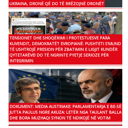
UKRAINA, DRONË QË DO TË RRËZOJNË DRONËT
TENSIONET DHE SHOQËRIMI I PROTESTUESVE PARA
KUVENDIT, DEMOKRATËT EVROPIANË: PUSHTETI S’MUND
TË USHTROJË PRESION PËR ZBATIMIN E LIGJIT KUNDËR
QYTETARËVE! DO TË NGRINTE PYETJE SERIOZE PËR
INTEGRIMIN
DOKUMENT: MEDIA AUSTRIAKE: PARLAMENTARJA E BE-SË
JUTTA PAULUS NGRE AKUZA: LETËR NGA TAULANT BALLA
DHE BORA MUZHAQI SYNON TË NDIKOJË NË VOTIM