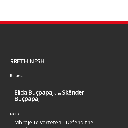
RRETH NESH
Botues:
Elida Buçpapaj
Skënder
dhe
Buçpapaj
Moto:
Mbroje të vërtetën - Defend the