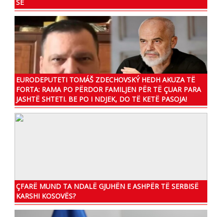
SË
EURODEPUTETI TOMÁŠ ZDECHOVSKÝ HEDH AKUZA TË
FORTA: RAMA PO PËRDOR FAMILJEN PËR TË ÇUAR PARA
JASHTË SHTETI. BE PO I NDJEK, DO TË KETË PASOJA!
ÇFARË MUND TA NDALË GJUHËN E ASHPËR TË SERBISË
KARSHI KOSOVËS?