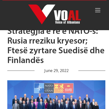
Strategjia e re e NATO-s:
Rusia rreziku kryesor;
Ftesë zyrtare Suedisë dhe
Finlandës
June 29, 2022