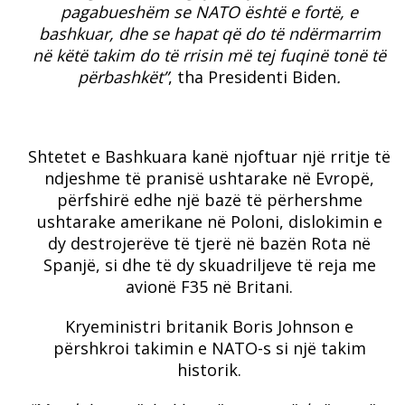
pagabueshëm se NATO është e fortë, e
bashkuar, dhe se hapat që do të ndërmarrim
në këtë takim do të rrisin më tej fuqinë tonë të
përbashkët”
, tha Presidenti Biden
.
Shtetet e Bashkuara kanë njoftuar një rritje të
ndjeshme të pranisë ushtarake në Evropë,
përfshirë edhe një bazë të përhershme
ushtarake amerikane në Poloni, dislokimin e
dy destrojerëve të tjerë në bazën Rota në
Spanjë, si dhe të dy skuadriljeve të reja me
avionë F35 në Britani.
Kryeministri britanik Boris Johnson e
përshkroi takimin e NATO-s si një takim
historik.