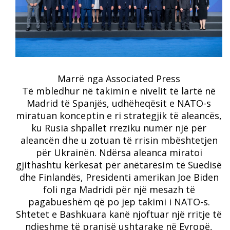
Marrë nga Associated Press
Të mbledhur në takimin e nivelit të lartë në
Madrid të Spanjës, udhëheqësit e NATO-s
miratuan konceptin e ri strategjik të aleancës,
ku Rusia shpallet rreziku numër një për
aleancën dhe u zotuan të rrisin mbështetjen
për Ukrainën. Ndërsa aleanca miratoi
gjithashtu kërkesat për anëtarësim të Suedisë
dhe Finlandës, Presidenti amerikan Joe Biden
foli nga Madridi për një mesazh të
pagabueshëm që po jep takimi i NATO-s.
Shtetet e Bashkuara kanë njoftuar një rritje të
ndjeshme të pranisë ushtarake në Evropë,