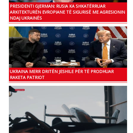
PRESIDENTI GJERMAN: RUSIA KA SHKATËRRUAR
ARKITEKTURËN EVROPIANE TË SIGURISË ME AGRESIONIN
NDAJ UKRAINËS
UKRAINA MERR DRITËN JESHILE PËR TË PRODHUAR
RAKETA PATRIOT