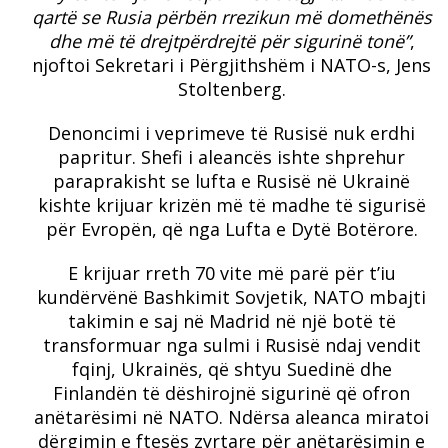
qartë se Rusia përbën rrezikun më domethënës
dhe më të drejtpërdrejtë për sigurinë tonë”
,
njoftoi Sekretari i Përgjithshëm i NATO-s, Jens
Stoltenberg.
Denoncimi i veprimeve të Rusisë nuk erdhi
papritur. Shefi i aleancës ishte shprehur
paraprakisht se lufta e Rusisë në Ukrainë
kishte krijuar krizën më të madhe të sigurisë
për Evropën, që nga Lufta e Dytë Botërore.
E krijuar rreth 70 vite më parë për t’iu
kundërvënë Bashkimit Sovjetik, NATO mbajti
takimin e saj në Madrid në një botë të
transformuar nga sulmi i Rusisë ndaj vendit
fqinj, Ukrainës, që shtyu Suedinë dhe
Finlandën të dëshirojnë sigurinë që ofron
anëtarësimi në NATO. Ndërsa aleanca miratoi
dërgimin e ftesës zyrtare për anëtarësimin e