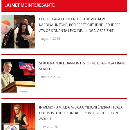
LAJMET ME INTERESANTE
LETRA E PAPA LEONIT NUK ËSHTË VETËM PËR
KARDINALIN TONË, POR PËR TË GJITHË NE, (EDHE PËR
ATA QË S’DUAN TA LEXOJNË…)- NGA VISAR ZHITI
august 1, 2026
SHKODRA NUK E HARRON HISTORINË E SAJ- NGA FRANK
SHKRELI
august 2, 2026
IN MEMORIAM: LISA MILICAJ: “NDIQNI ËNDRRAT TUAJA
DHE MOS U DORËZONI KURRË!” INTERVISTOI RUBEN
AVXHIU
july 30, 2026