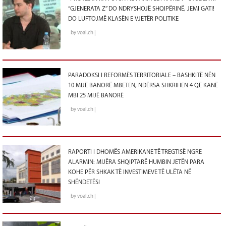
“GJENERATA Z” DO NDRYSHOJË SHQIPËRINË, JEMI GATI!
DO LUFTOJMË KLASËN E VJETËR POLITIKE
by voal.ch |
PARADOKSI I REFORMËS TERRITORIALE – BASHKITË NËN
10 MIJË BANORË MBETEN, NDËRSA SHKRIHEN 4 QË KANË
MBI 25 MIJË BANORË
by voal.ch |
RAPORTI I DHOMËS AMERIKANE TË TREGTISË NGRE
ALARMIN: MIJËRA SHQIPTARË HUMBIN JETËN PARA
KOHE PËR SHKAK TË INVESTIMEVE TË ULËTA NË
SHËNDETËSI
by voal.ch |