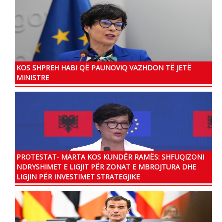
KOS SHPREH HABI QË PAUNOVIQ VAZHDON TË JETË
MINISTRE
PROTESTAT- MARTA KOS KUNDËR RAMËS: SHFUQIZONI
NDRYSHIMET E LIGJIT PËR ZONAT E MBROJTURA DHE
LIGJIN PËR INVESTIMET STRATEGJIKE