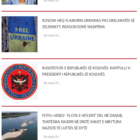
by voal.ch |
KOSOVA HEQ FLAMURIN UKRAINAS PAS DEKLARATËS SË
ZELENSKYT, REAGON EDHE SHQIPËRIA
by voal.ch |
KUSHTETUTA E REPUBLIKËS SË KOSOVËS: KAPITULLI V-
PRESIDENTI I REPUBLIKËS SË KOSOVËS
by voal.ch |
FOTO+VIDEO- ‘FLOTA E HITLERIT’ DEL NË DANUB,
THATËSIRA NXJERR NË DRITË ANIJET E MBYTURA
NAZISTE TË LUFTËS SË DYTË
by voal.ch |