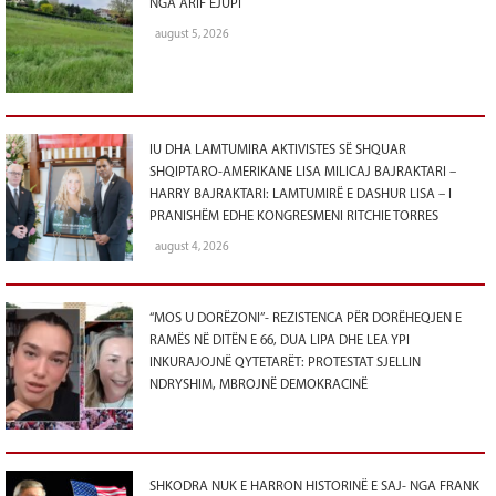
NGA ARIF EJUPI
august 5, 2026
IU DHA LAMTUMIRA AKTIVISTES SË SHQUAR
SHQIPTARO-AMERIKANE LISA MILICAJ BAJRAKTARI –
HARRY BAJRAKTARI: LAMTUMIRË E DASHUR LISA – I
PRANISHËM EDHE KONGRESMENI RITCHIE TORRES
august 4, 2026
“MOS U DORËZONI”- REZISTENCA PËR DORËHEQJEN E
RAMËS NË DITËN E 66, DUA LIPA DHE LEA YPI
INKURAJOJNË QYTETARËT: PROTESTAT SJELLIN
NDRYSHIM, MBROJNË DEMOKRACINË
SHKODRA NUK E HARRON HISTORINË E SAJ- NGA FRANK