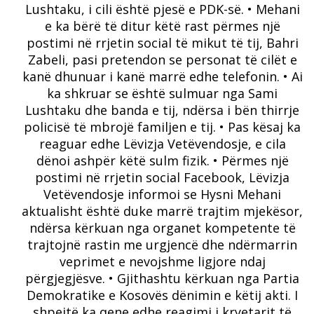
Lushtaku, i cili është pjesë e PDK-së. • Mehani
e ka bërë të ditur këtë rast përmes një
postimi në rrjetin social të mikut të tij, Bahri
Zabeli, pasi pretendon se personat të cilët e
kanë dhunuar i kanë marrë edhe telefonin. • Ai
ka shkruar se është sulmuar nga Sami
Lushtaku dhe banda e tij, ndërsa i bën thirrje
policisë të mbrojë familjen e tij. • Pas kësaj ka
reaguar edhe Lëvizja Vetëvendosje, e cila
dënoi ashpër këtë sulm fizik. • Përmes një
postimi në rrjetin social Facebook, Lëvizja
Vetëvendosje informoi se Hysni Mehani
aktualisht është duke marrë trajtim mjekësor,
ndërsa kërkuan nga organet kompetente të
trajtojnë rastin me urgjencë dhe ndërmarrin
veprimet e nevojshme ligjore ndaj
përgjegjësve. • Gjithashtu kërkuan nga Partia
Demokratike e Kosovës dënimin e këtij akti. I
shpejtë ka qene edhe reagimi i kryetarit të