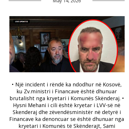
May 14, 2026
• Një incident i rëndë ka ndodhur në Kosovë,
ku Zv.ministri i Financave është dhunuar
brutalisht nga kryetari i Komunës Skënderaj. •
Hysni Mehani i cili është kryetar i LVV-së në
Skenderaj dhe zëvendësministër në detyrë i
Financave ka denoncuar se është dhunuar nga
kryetari i Komunës të Skënderajt, Sami