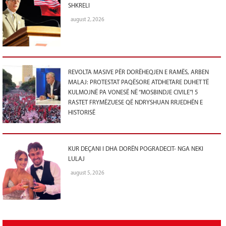
SHKRELI
august 2, 2026
REVOLTA MASIVE PËR DORËHEQJEN E RAMËS, ARBEN
MALAJ: PROTESTAT PAQËSORE ATDHETARE DUHET TË
KULMOJNË PA VONESË NË “MOSBINDJE CIVILE”! 5
RASTET FRYMËZUESE QË NDRYSHUAN RRJEDHËN E
HISTORISË
KUR DEÇANI I DHA DORËN POGRADECIT- NGA NEKI
LULAJ
august 5, 2026