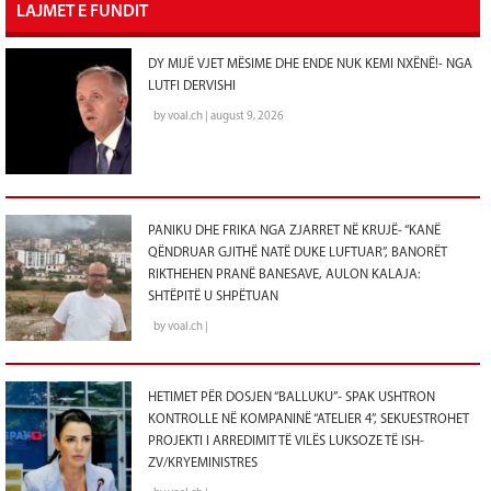
LAJMET E FUNDIT
DY MIJË VJET MËSIME DHE ENDE NUK KEMI NXËNË!- NGA
LUTFI DERVISHI
by voal.ch | august 9, 2026
PANIKU DHE FRIKA NGA ZJARRET NË KRUJË- “KANË
QËNDRUAR GJITHË NATË DUKE LUFTUAR”, BANORËT
RIKTHEHEN PRANË BANESAVE, AULON KALAJA:
SHTËPITË U SHPËTUAN
by voal.ch |
HETIMET PËR DOSJEN “BALLUKU”- SPAK USHTRON
KONTROLLE NË KOMPANINË “ATELIER 4”, SEKUESTROHET
PROJEKTI I ARREDIMIT TË VILËS LUKSOZE TË ISH-
ZV/KRYEMINISTRES