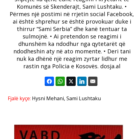
Komunës së Skenderajt, Sami Lushtaku. •
Përmes një postimi në rrjetin social Facebook,
ai është shprehur se është provokuar duke i
thirrur “Sami Serbia” dhe kanë tentuar ta
sulmojnë. • Ai pretendon se reagimi i
dhunshëm ka ndodhur nga qytetarët që
ndodheshin aty në ato momente. • Deri tani
nuk ka dhënë një reagim zyrtar lidhur me
rastin nga Policia e Kosovës. dosja.al
Fjalë kyçe:
Hysni Mehani
,
Sami Lushtaku