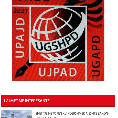
LAJMET ME INTERESANTE
SHËTITJE NË TOKËN KU NDERSHMËRIA ËSHTË ZAKON-