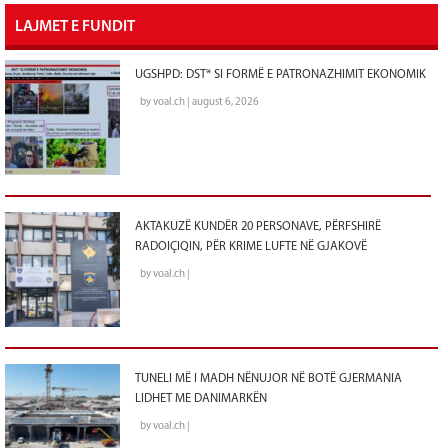
LAJMET E FUNDIT
UGSHPD: DST* SI FORMË E PATRONAZHIMIT EKONOMIK
by voal.ch | august 6, 2026
AKTAKUZË KUNDËR 20 PERSONAVE, PËRFSHIRË
RADOIÇIQIN, PËR KRIME LUFTE NË GJAKOVË
by voal.ch |
TUNELI MË I MADH NËNUJOR NË BOTË GJERMANIA
LIDHET ME DANIMARKËN
by voal.ch |