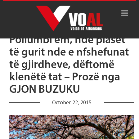
Pollumbi em, ndë plasët
të gurit nde e nfshefunat
të gjirdheve, dëftomë
klenëtë tat – Prozë nga
GJON BUZUKU
October 22, 2015