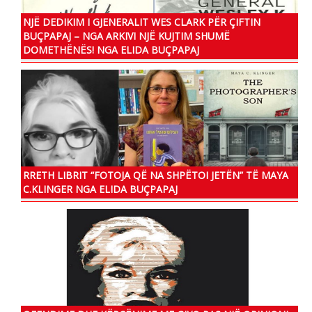
NJË DEDIKIM I GJENERALIT WES CLARK PËR ÇIFTIN
BUÇPAPAJ – NGA ARKIVI NJË KUJTIM SHUMË
DOMETHËNËS! NGA ELIDA BUÇPAPAJ
RRETH LIBRIT “FOTOJA QË NA SHPËTOI JETËN” TË MAYA
C.KLINGER NGA ELIDA BUÇPAPAJ