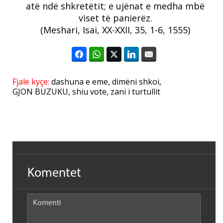
atë ndë shkretëtit; e ujënat e medha mbë
viset të panierëz.
(Meshari, Isai, XX-XXII, 35, 1-6, 1555)
Fjalë kyçe:
dashuna e eme
,
dimëni shkoi
,
GJON BUZUKU
,
shiu vote
,
zani i turtullit
Komentet