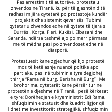
Pas arrestimit të autorëvë, protesta u
zhvendos në Tiranë, ku për të gjashtën ditë
radhazi mijëra qytetarë po protestojë kundër
projektit dhe sistemit qeverisës. Tubimi
qytetar u zhvendos edhe në qytete të tjera si
Durrësi, Korça, Fieri, Kukësi, Elbasani dhe
Saranda, ndërsa tashmë ajo po merr përmasa
më të mëdha pasi po zhvendoset edhe në
diasporë.
Protestuesit kanë zgjedhur që kjo protestë
mos të këtë asnjë nuancë poltike apo
partiake, pasi në tubimin e tyre dëgjohej
thirrja “Rama në burg, Berisha në Burg”. Me
brohorima, qytetarët kanë përsëritur në
protestën e djeshme në Tiranë, pesë kërkesat
e tyre: Dorëheqjen e kryeministrit Edi Rama,
shfuqizimin e statusit dhe kuadrit ligjor që
lidhet me investitorët strategjikë, shfuqizimin