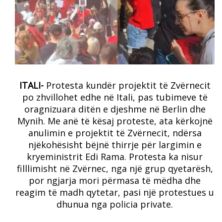
ITALI-
Protesta kundër projektit të Zvërnecit
po zhvillohet edhe në Itali, pas tubimeve të
oragnizuara ditën e djeshme në Berlin dhe
Mynih. Me anë të kësaj proteste, ata kërkojnë
anulimin e projektit të Zvërnecit, ndërsa
njëkohësisht bëjnë thirrje për largimin e
kryeministrit Edi Rama. Protesta ka nisur
filllimisht në Zvërnec, nga një grup qyetarësh,
por ngjarja mori përmasa të mëdha dhe
reagim të madh qytetar, pasi një protestues u
dhunua nga policia private.