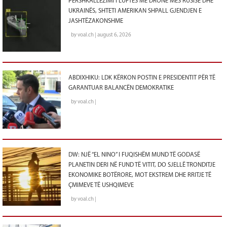
PËRSHKALLËZIMI I LUFTËS ME DRONË MES RUSISË DHE
UKRAINËS, SHTETI AMERIKAN SHPALL GJENDJEN E
JASHTËZAKONSHME
by voal.ch | august 6, 2026
ABDIXHIKU: LDK KËRKON POSTIN E PRESIDENTIT PËR TË
GARANTUAR BALANCËN DEMOKRATIKE
by voal.ch |
DW: NJË “EL NINO” I FUQISHËM MUND TË GODASË
PLANETIN DERI NË FUND TË VITIT, DO SJELLË TRONDITJE
EKONOMIKE BOTËRORE, MOT EKSTREM DHE RRITJE TË
ÇMIMEVE TË USHQIMEVE
by voal.ch |