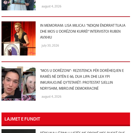
august 4, 2026
IN MEMORIAM: LISA MILICAJ: “NDIQNI ËNDRRAT TUAJA
DHE MOS U DORËZONI KURRË!” INTERVISTOI RUBEN
AVXHIU
july 30, 2026
“MOS U DORËZONI”- REZISTENCA PËR DORËHEQJEN E
RAMËS NË DITËN E 66, DUA LIPA DHE LEA YPI
INKURAJOJNË QYTETARËT: PROTESTAT SJELLIN
NDRYSHIM, MBROJNË DEMOKRACINË
august 4, 2026
LAJMET E FUNDIT