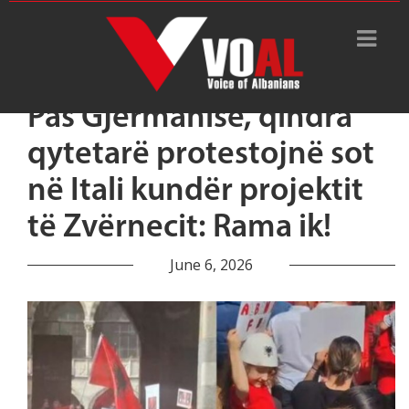
Pas Gjermanisë, qindra
qytetarë protestojnë sot
në Itali kundër projektit
të Zvërnecit: Rama ik!
June 6, 2026