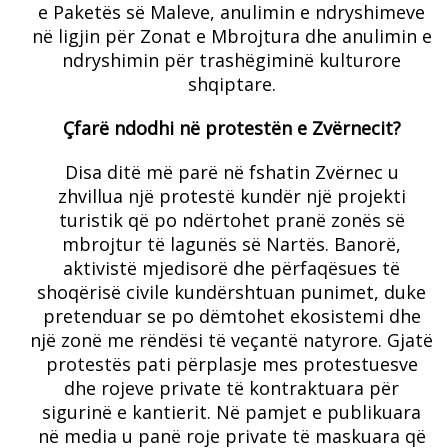
e Paketës së Maleve, anulimin e ndryshimeve
në ligjin për Zonat e Mbrojtura dhe anulimin e
ndryshimin për trashëgiminë kulturore
shqiptare.
Çfarë ndodhi në protestën e Zvërnecit?
Disa ditë më parë në fshatin Zvërnec u
zhvillua një protestë kundër një projekti
turistik që po ndërtohet pranë zonës së
mbrojtur të lagunës së Nartës. Banorë,
aktivistë mjedisorë dhe përfaqësues të
shoqërisë civile kundërshtuan punimet, duke
pretenduar se po dëmtohet ekosistemi dhe
një zonë me rëndësi të veçantë natyrore. Gjatë
protestës pati përplasje mes protestuesve
dhe rojeve private të kontraktuara për
sigurinë e kantierit. Në pamjet e publikuara
në media u panë roje private të maskuara që