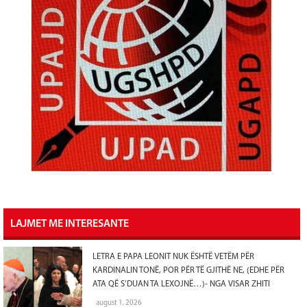
LAJMET ME INTERESANTE
LETRA E PAPA LEONIT NUK ËSHTË VETËM PËR
KARDINALIN TONË, POR PËR TË GJITHË NE, (EDHE PËR
ATA QË S’DUAN TA LEXOJNË…)- NGA VISAR ZHITI
august 1, 2026