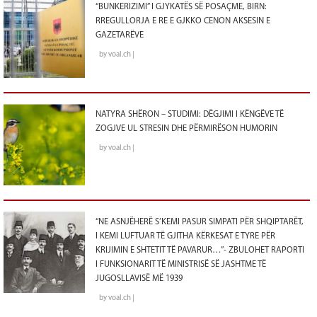
“BUNKERIZIMI” I GJYKATËS SË POSAÇME, BIRN:
RREGULLORJA E RE E GJKKO CENON AKSESIN E
GAZETARËVE
by voal.ch |
NATYRA SHËRON – STUDIMI: DËGJIMI I KËNGËVE TË
ZOGJVE UL STRESIN DHE PËRMIRËSON HUMORIN
by voal.ch |
“NE ASNJËHERË S’KEMI PASUR SIMPATI PËR SHQIPTARËT,
I KEMI LUFTUAR TË GJITHA KËRKESAT E TYRE PËR
KRIJIMIN E SHTETIT TË PAVARUR…”- ZBULOHET RAPORTI
I FUNKSIONARIT TË MINISTRISË SË JASHTME TË
JUGOSLLAVISË MË 1939
by voal.ch |