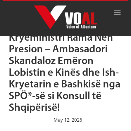
Kryeministri Rama Nën
Presion – Ambasadori
Skandaloz Emëron
Lobistin e Kinës dhe Ish-
Kryetarin e Bashkisë nga
SPÖ*-së si Konsull të
Shqipërisë!
May 12, 2026