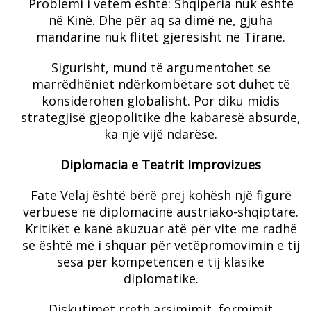
Problemi i vetëm është: Shqipëria nuk është
në Kinë. Dhe për aq sa dimë ne, gjuha
mandarine nuk flitet gjerësisht në Tiranë.
Sigurisht, mund të argumentohet se
marrëdhëniet ndërkombëtare sot duhet të
konsiderohen globalisht. Por diku midis
strategjisë gjeopolitike dhe kabaresë absurde,
ka një vijë ndarëse.
Diplomacia e Teatrit Improvizues
Fate Velaj është bërë prej kohësh një figurë
verbuese në diplomacinë austriako-shqiptare.
Kritikët e kanë akuzuar atë për vite me radhë
se është më i shquar për vetëpromovimin e tij
sesa për kompetencën e tij klasike
diplomatike.
Diskutimet rreth arsimimit, formimit