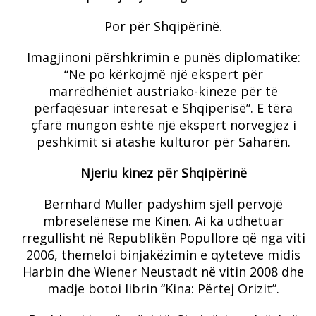
Por për Shqipërinë.
Imagjinoni përshkrimin e punës diplomatike:
“Ne po kërkojmë një ekspert për
marrëdhëniet austriako-kineze për të
përfaqësuar interesat e Shqipërisë”. E tëra
çfarë mungon është një ekspert norvegjez i
peshkimit si atashe kulturor për Saharën.
Njeriu kinez për Shqipërinë
Bernhard Müller padyshim sjell përvojë
mbresëlënëse me Kinën. Ai ka udhëtuar
rregullisht në Republikën Popullore që nga viti
2006, themeloi binjakëzimin e qyteteve midis
Harbin dhe Wiener Neustadt në vitin 2008 dhe
madje botoi librin “Kina: Përtej Orizit”.