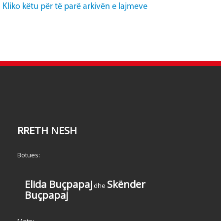
Kliko këtu për të parë arkivën e lajmeve
RRETH NESH
Botues:
Elida Buçpapaj
Skënder
dhe
Buçpapaj