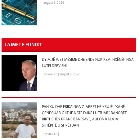
august 3, 2026
LAJMET E FUNDIT
DY MIJË VJET MËSIME DHE ENDE NUK KEMI NXËNË!- NGA
LUTFI DERVISHI
by voal.ch | august 9, 2026
PANIKU DHE FRIKA NGA ZJARRET NË KRUJË- “KANË
QËNDRUAR GJITHË NATË DUKE LUFTUAR”, BANORËT
RIKTHEHEN PRANË BANESAVE, AULON KALAJA:
SHTËPITË U SHPËTUAN
by voal.ch |