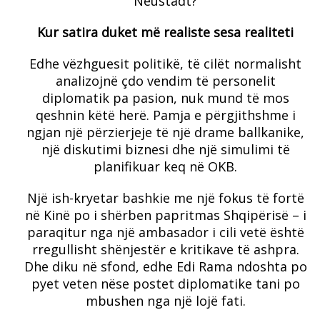
Neustadt?
Kur satira duket më realiste sesa realiteti
Edhe vëzhguesit politikë, të cilët normalisht
analizojnë çdo vendim të personelit
diplomatik pa pasion, nuk mund të mos
qeshnin këtë herë. Pamja e përgjithshme i
ngjan një përzierjeje të një drame ballkanike,
një diskutimi biznesi dhe një simulimi të
planifikuar keq në OKB.
Një ish-kryetar bashkie me një fokus të fortë
në Kinë po i shërben papritmas Shqipërisë – i
paraqitur nga një ambasador i cili vetë është
rregullisht shënjestër e kritikave të ashpra.
Dhe diku në sfond, edhe Edi Rama ndoshta po
pyet veten nëse postet diplomatike tani po
mbushen nga një lojë fati.