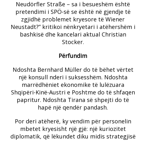
Neudörfler Straße – sa i besueshëm është
pretendimi i SPÖ-së se është në gjendje të
zgjidhë problemet kryesore të Wiener
Neustadt?” kritikoi nënkryetari i atëhershëm i
bashkisë dhe kancelari aktual Christian
Stocker.
Përfundim
Ndoshta Bernhard Müller do të bëhet vërtet
një konsull nderi i suksesshëm. Ndoshta
marrëdhëniet ekonomike të lulëzuara
Shqipëri-Kinë-Austri e Poshtme do të shfaqen
papritur. Ndoshta Tirana së shpejti do të
hapë një qendër pandash.
Por deri atëherë, ky vendim për personelin
mbetet kryesisht një gjë: një kuriozitet
diplomatik, që lëkundet diku midis strategjisë