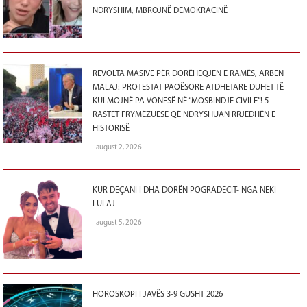
NDRYSHIM, MBROJNË DEMOKRACINË
REVOLTA MASIVE PËR DORËHEQJEN E RAMËS, ARBEN
MALAJ: PROTESTAT PAQËSORE ATDHETARE DUHET TË
KULMOJNË PA VONESË NË “MOSBINDJE CIVILE”! 5
RASTET FRYMËZUESE QË NDRYSHUAN RRJEDHËN E
HISTORISË
august 2, 2026
KUR DEÇANI I DHA DORËN POGRADECIT- NGA NEKI
LULAJ
august 5, 2026
HOROSKOPI I JAVËS 3-9 GUSHT 2026