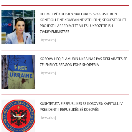
HETIMET PËR DOSJEN “BALLUKU”- SPAK USHTRON
KONTROLLE NË KOMPANINË “ATELIER 4”, SEKUESTROHET
PROJEKTI I ARREDIMIT TË VILËS LUKSOZE TË ISH-
ZV/KRYEMINISTRES
by voal.ch |
KOSOVA HEQ FLAMURIN UKRAINAS PAS DEKLARATËS SË
ZELENSKYT, REAGON EDHE SHQIPËRIA
by voal.ch |
KUSHTETUTA E REPUBLIKËS SË KOSOVËS: KAPITULLI V-
PRESIDENTI I REPUBLIKËS SË KOSOVËS
by voal.ch |