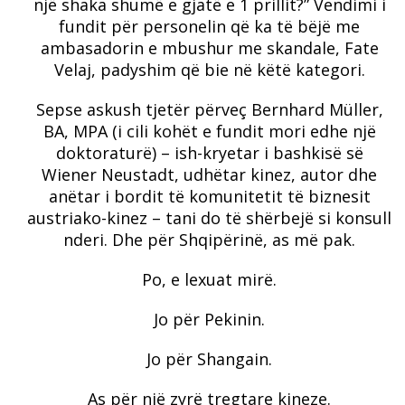
një shaka shumë e gjatë e 1 prillit?” Vendimi i
fundit për personelin që ka të bëjë me
ambasadorin e mbushur me skandale, Fate
Velaj, padyshim që bie në këtë kategori.
Sepse askush tjetër përveç Bernhard Müller,
BA, MPA (i cili kohët e fundit mori edhe një
doktoraturë) – ish-kryetar i bashkisë së
Wiener Neustadt, udhëtar kinez, autor dhe
anëtar i bordit të komunitetit të biznesit
austriako-kinez – tani do të shërbejë si konsull
nderi. Dhe për Shqipërinë, as më pak.
Po, e lexuat mirë.
Jo për Pekinin.
Jo për Shangain.
As për një zyrë tregtare kineze.