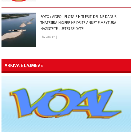
FOTO+VIDEO- ‘FLOTA E HITLERIT’ DEL NË DANUB,
THATËSIRA NXJERR NË DRITË ANIJET E MBYTURA
NAZISTE TË LUFTËS SË DYTË
by voal.ch |
ARKIVA E LAJMEVE