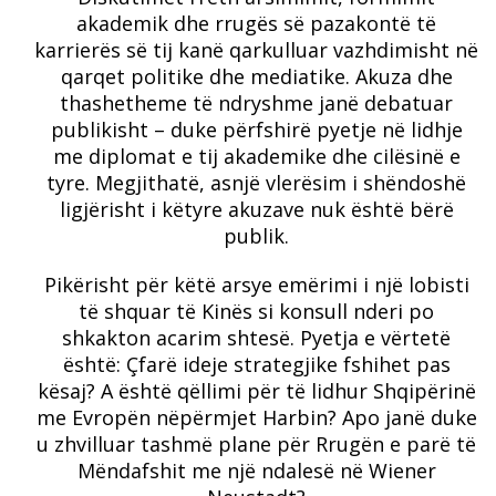
akademik dhe rrugës së pazakontë të
karrierës së tij kanë qarkulluar vazhdimisht në
qarqet politike dhe mediatike. Akuza dhe
thashetheme të ndryshme janë debatuar
publikisht – duke përfshirë pyetje në lidhje
me diplomat e tij akademike dhe cilësinë e
tyre. Megjithatë, asnjë vlerësim i shëndoshë
ligjërisht i këtyre akuzave nuk është bërë
publik.
Pikërisht për këtë arsye emërimi i një lobisti
të shquar të Kinës si konsull nderi po
shkakton acarim shtesë. Pyetja e vërtetë
është: Çfarë ideje strategjike fshihet pas
kësaj? A është qëllimi për të lidhur Shqipërinë
me Evropën nëpërmjet Harbin? Apo janë duke
u zhvilluar tashmë plane për Rrugën e parë të
Mëndafshit me një ndalesë në Wiener