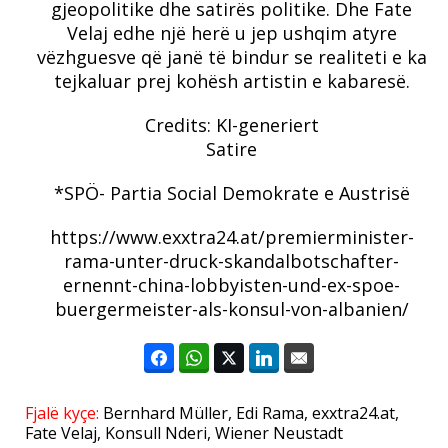
gjeopolitike dhe satirës politike. Dhe Fate
Velaj edhe një herë u jep ushqim atyre
vëzhguesve që janë të bindur se realiteti e ka
tejkaluar prej kohësh artistin e kabaresë.
Credits: KI-generiert
Satire
*SPÖ- Partia Social Demokrate e Austrisë
https://www.exxtra24.at/premierminister-
rama-unter-druck-skandalbotschafter-
ernennt-china-lobbyisten-und-ex-spoe-
buergermeister-als-konsul-von-albanien/
Fjalë kyçe:
Bernhard Müller
,
Edi Rama
,
exxtra24.at
,
Fate Velaj
,
Konsull Nderi
,
Wiener Neustadt