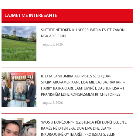
LAJMET ME INTERESANTE
SHËTITJE NË TOKËN KU NDERSHMËRIA ËSHTË ZAKON-
NGA ARIF EJUPI
august 5, 2026
IU DHA LAMTUMIRA AKTIVISTES SË SHQUAR
SHQIPTARO-AMERIKANE LISA MILICAJ BAJRAKTARI –
HARRY BAJRAKTARI: LAMTUMIRË E DASHUR LISA – I
PRANISHËM EDHE KONGRESMENI RITCHIE TORRES
august 4, 2026
“MOS U DORËZONI”- REZISTENCA PËR DORËHEQJEN E
RAMËS NË DITËN E 66, DUA LIPA DHE LEA YPI
INKURAJOJNË QYTETARËT: PROTESTAT SJELLIN