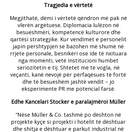
Tragjedia e vërtetë
Megjithatë, dëmi i vërtetë qëndron më pak në
vlerën argëtuese. Diplomacia lulëzon në
besueshmëri, kompetencë kulturore dhe
qartësi strategjike. Kur vendimet e personelit
japin përshtypjen se bazohen më shumë në
rrjete personale, besnikëri ose ide të nxituara
nga momenti, vetë institucioni humbet
seriozitetin e tij. Shtetet më të vogla, në
veçanti, kanë nevojë për përfaqësues të fortë
dhe të besueshëm jashtë vendit – jo
eksperimente PR me potencial farsë.
Edhe Kancelari Stocker e paralajmëroi Müller
“Nëse Müller & Co. tashmë po dështon në
projekte kyçe si projekti i hotelit të dështuar
dhe shitja e dështuar e parkut industrial në