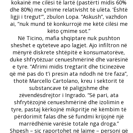
kokainë me cilësi të lartë (pastërti midis 60%
dhe 80%) me çmime relativisht të ulëta. ‘Është
ligji i tregut'”, zbulon Lopa. “Askush”, vazhdon
ai, “nuk mund të konkurrojë me këtë cilësi me
këto çmime sot.”
Në Ticino, mafia shqiptare nuk pushton
sheshet e qyteteve apo lagjet. Ajo infiltron në
mënyrë diskrete shtëpitë e konsumatorëve,
duke shfrytëzuar cenueshmërinë dhe varësinë
e tyre. “Afrimi midis tregtarit dhe ticinezëve
që më pas do t’i presin ata ndodh në tre faza”,
thotë Marcello Cartolano, kreu i sektorit të
substancave të paligjshme dhe
zëvendësdrejtor i Ingrado. “Së pari, ata
shfrytëzojnë cenueshmërinë dhe izolimin e
tyre, pastaj kërkojnë mikpritje në këmbim të
përdorimit falas dhe së fundmi krijojnë një
marrëdhënie varësie totale nga droga.”
Shpesh – siç raportohet në lajme – personi që