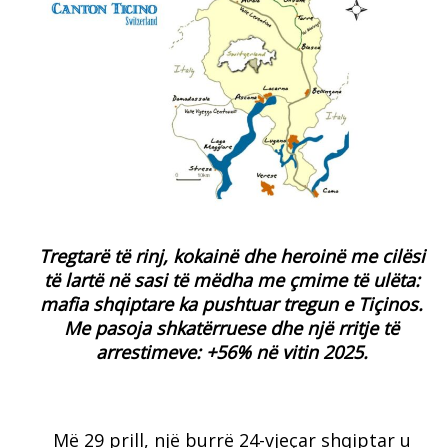
Tregtarë të rinj, kokainë dhe heroinë me cilësi
të lartë në sasi të mëdha me çmime të ulëta:
mafia shqiptare ka pushtuar tregun e Tiçinos.
Me pasoja shkatërruese dhe një rritje të
arrestimeve: +56% në vitin 2025.
Më 29 prill, një burrë 24-vjeçar shqiptar u