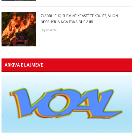
ZJARRI I FUQISHËM NË KRASTË TË KRUJËS, VIJON
NDËRHYRJA NGA TOKA DHE AJRI
by voal.ch |
ARKIVA E LAJMEVE