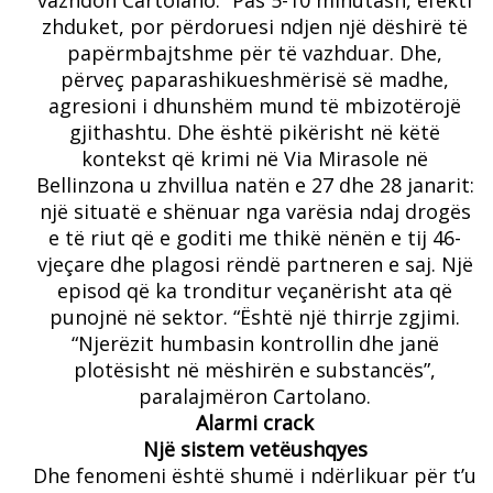
zhduket, por përdoruesi ndjen një dëshirë të
papërmbajtshme për të vazhduar. Dhe,
përveç paparashikueshmërisë së madhe,
agresioni i dhunshëm mund të mbizotërojë
gjithashtu. Dhe është pikërisht në këtë
kontekst që krimi në Via Mirasole në
Bellinzona u zhvillua natën e 27 dhe 28 janarit:
një situatë e shënuar nga varësia ndaj drogës
e të riut që e goditi me thikë nënën e tij 46-
vjeçare dhe plagosi rëndë partneren e saj. Një
episod që ka tronditur veçanërisht ata që
punojnë në sektor. “Është një thirrje zgjimi.
“Njerëzit humbasin kontrollin dhe janë
plotësisht në mëshirën e substancës”,
paralajmëron Cartolano.
Alarmi crack
Një sistem vetëushqyes
Dhe fenomeni është shumë i ndërlikuar për t’u