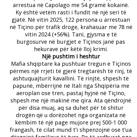
arrestua në Capolago me 54 gramë kokainë.
Ky është vetëm rasti i fundit në një seri të
gjatë.
Në vitin 2025, 122 persona u arrestuan
në Tiçino për trafik droge, krahasuar me 78 në
vitin 2024 (+56%).
Tani, gjysma e të
burgosurve në burgjet e Tiçinos janë pas
hekurave për këtë lloj krimi.
Një pushtim i heshtur
Mafia shqiptare ka pushtuar tregun e Tiçinos
përmes një rrjeti të gjerë tregtarësh të rinj, të
ashtuquajturit kavallini.
Të rinjtë, shpesh të
papunë, mbërrijnë në Itali nga Shqipëria me
aeroplan ose tren, pastaj hyjnë në Tiçino,
shpesh me një makinë me qira.
Ata qëndrojnë
për disa muaj, aq sa duhet për të shitur
drogën që u dorëzohet nga organizata në
këmbim të një page mujore prej 500-1 000
frangash, të cilat mund t’i shpenzojnë ose t’ua
dërgojnë familjeve të tyre.
Po të ardhurat nga