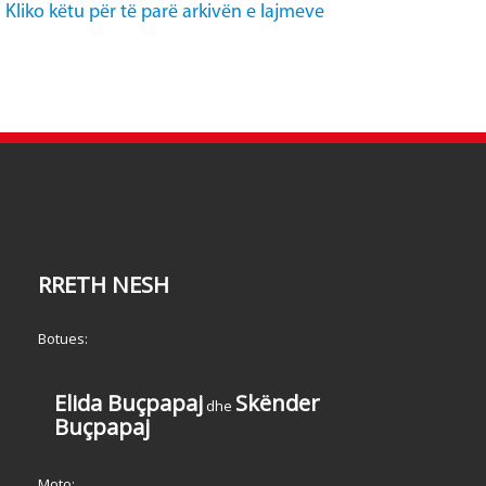
Kliko këtu për të parë arkivën e lajmeve
RRETH NESH
Botues:
Elida Buçpapaj
Skënder
dhe
Buçpapaj
Moto: