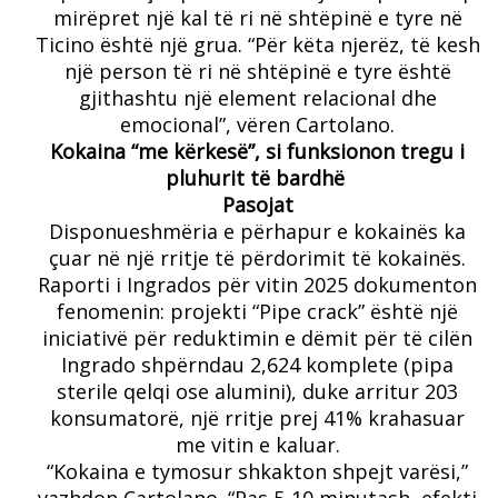
mirëpret një kal të ri në shtëpinë e tyre në
Ticino është një grua. “Për këta njerëz, të kesh
një person të ri në shtëpinë e tyre është
gjithashtu një element relacional dhe
emocional”, vëren Cartolano.
Kokaina “me kërkesë”, si funksionon tregu i
pluhurit të bardhë
Pasojat
Disponueshmëria e përhapur e kokainës ka
çuar në një rritje të përdorimit të kokainës.
Raporti i Ingrados për vitin 2025 dokumenton
fenomenin: projekti “Pipe crack” është një
iniciativë për reduktimin e dëmit për të cilën
Ingrado shpërndau 2,624 komplete (pipa
sterile qelqi ose alumini), duke arritur 203
konsumatorë, një rritje prej 41% krahasuar
me vitin e kaluar.
“Kokaina e tymosur shkakton shpejt varësi,”
vazhdon Cartolano.
“Pas 5-10 minutash, efekti