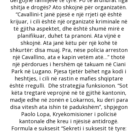
shitja e drogës?
Ato shkojnë për organizatën.
“Cavallini-t janë pjesë e një rrjeti që është
krijuar, i cili është një organizatë kriminale në
të gjitha aspektet, dhe është shumë mirë e
planifikuar, duhet ta pranoni. Ata vijnë e
shkojnë. Ata janë këtu për një kohë të
shkurtër: disa muaj. Pra, nëse policia arreston
një Cavallino, ata e kapin vetëm atë…” thotë
një përdorues i hershëm që takuam në Ciani
Park në Lugano. Pjesa tjetër bëhet nga kodi i
heshtjes, i cili në rastin e mafies shqiptare
është rregulli.
Dhe strategjia funksionon.
“Sot
këta tregtarë veprojnë në të gjithë kantonin,
madje edhe në zonën e Lokarnos, ku deri para
disa vitesh ata ishin të padukshëm”, shpjegon
Paolo Lopa, Kryekomisioner i policisë
kantonale dhe kreu i njësisë antidrogë.
Formula e suksesit “Sekreti i suksesit të tyre: