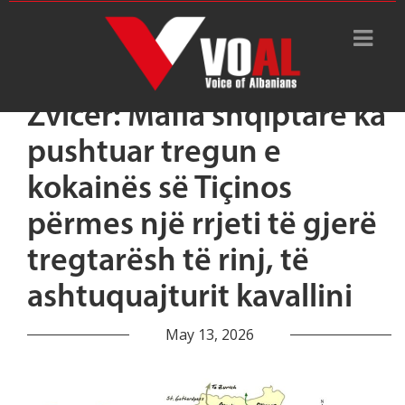
Zvicër: Mafia shqiptare ka
pushtuar tregun e
kokainës së Tiçinos
përmes një rrjeti të gjerë
tregtarësh të rinj, të
ashtuquajturit kavallini
May 13, 2026