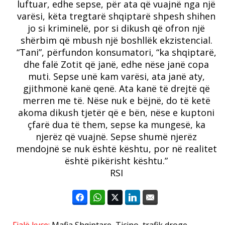
luftuar, edhe sepse, për ata që vuajnë nga një
varësi, këta tregtarë shqiptarë shpesh shihen
jo si kriminelë, por si dikush që ofron një
shërbim që mbush një boshllëk ekzistencial.
“Tani”, përfundon konsumatori, “ka shqiptarë,
dhe falë Zotit që janë, edhe nëse janë copa
muti. Sepse unë kam varësi, ata janë aty,
gjithmonë kanë qenë. Ata kanë të drejtë që
merren me të. Nëse nuk e bëjnë, do të ketë
akoma dikush tjetër që e bën, nëse e kuptoni
çfarë dua të them, sepse ka mungesë, ka
njerëz që vuajnë. Sepse shumë njerëz
mendojnë se nuk është kështu, por në realitet
është pikërisht kështu.”
RSI
Fjalë kyçe:
Mafia Shqiptare
,
Tiçino
,
trafik droge