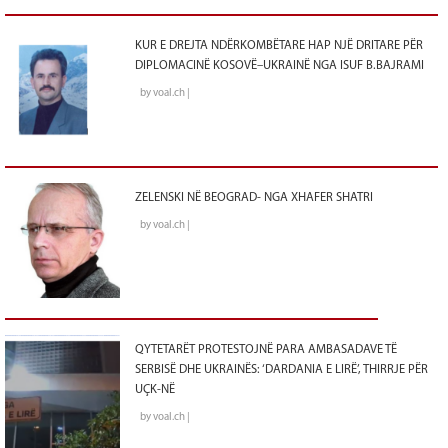
KUR E DREJTA NDËRKOMBËTARE HAP NJË DRITARE PËR
DIPLOMACINË KOSOVË–UKRAINË NGA ISUF B.BAJRAMI
by voal.ch |
ZELENSKI NË BEOGRAD- NGA XHAFER SHATRI
by voal.ch |
QYTETARËT PROTESTOJNË PARA AMBASADAVE TË
SERBISË DHE UKRAINËS: ‘DARDANIA E LIRË’, THIRRJE PËR
UÇK-NË
by voal.ch |