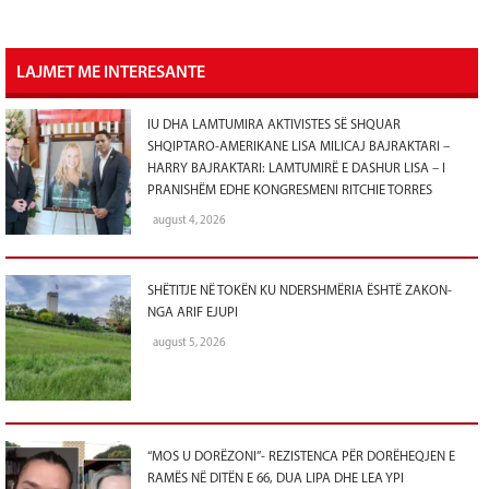
LAJMET ME INTERESANTE
IU DHA LAMTUMIRA AKTIVISTES SË SHQUAR
SHQIPTARO-AMERIKANE LISA MILICAJ BAJRAKTARI –
HARRY BAJRAKTARI: LAMTUMIRË E DASHUR LISA – I
PRANISHËM EDHE KONGRESMENI RITCHIE TORRES
august 4, 2026
SHËTITJE NË TOKËN KU NDERSHMËRIA ËSHTË ZAKON-
NGA ARIF EJUPI
august 5, 2026
“MOS U DORËZONI”- REZISTENCA PËR DORËHEQJEN E
RAMËS NË DITËN E 66, DUA LIPA DHE LEA YPI