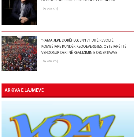
GJYKATËS SUPREME PROPOZOHET PRESIDENT
by voal.ch |
“RAMA JEPE DORËHEQJEN”! 71 DITË REVOLTË
KOMBËTARE KUNDËR KEQQEVERISJES, QYTETARËT TË
VENDOSUR DERI NË REALIZIMIN E OBJEKTIVAVE
by voal.ch |
ARKIVA E LAJMEVE