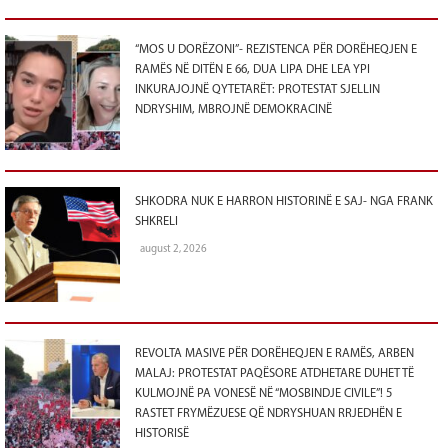
“MOS U DORËZONI”- REZISTENCA PËR DORËHEQJEN E
RAMËS NË DITËN E 66, DUA LIPA DHE LEA YPI
INKURAJOJNË QYTETARËT: PROTESTAT SJELLIN
NDRYSHIM, MBROJNË DEMOKRACINË
SHKODRA NUK E HARRON HISTORINË E SAJ- NGA FRANK
SHKRELI
august 2, 2026
REVOLTA MASIVE PËR DORËHEQJEN E RAMËS, ARBEN
MALAJ: PROTESTAT PAQËSORE ATDHETARE DUHET TË
KULMOJNË PA VONESË NË “MOSBINDJE CIVILE”! 5
RASTET FRYMËZUESE QË NDRYSHUAN RRJEDHËN E
HISTORISË