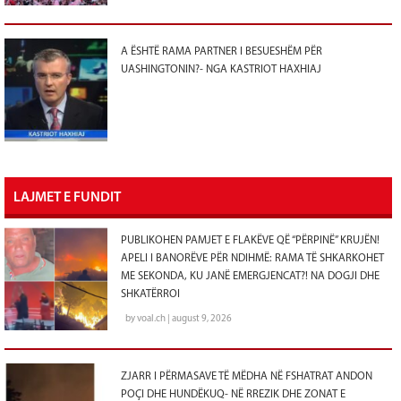
A ËSHTË RAMA PARTNER I BESUESHËM PËR
UASHINGTONIN?- NGA KASTRIOT HAXHIAJ
LAJMET E FUNDIT
PUBLIKOHEN PAMJET E FLAKËVE QË “PËRPINË” KRUJËN!
APELI I BANORËVE PËR NDIHMË: RAMA TË SHKARKOHET
ME SEKONDA, KU JANË EMERGJENCAT?! NA DOGJI DHE
SHKATËRROI
by voal.ch | august 9, 2026
ZJARR I PËRMASAVE TË MËDHA NË FSHATRAT ANDON
POÇI DHE HUNDËKUQ- NË RREZIK DHE ZONAT E