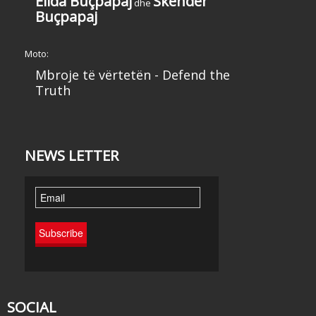
Elida Buçpapaj
Skënder
dhe
Buçpapaj
Moto:
Mbroje të vërtetën - Defend the
Truth
NEWS LETTER
SOCIAL