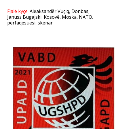
Fjalë kyçe:
Aleaksandër Vuçiq
,
Donbas
,
Janusz Bugajski
,
Kosovë
,
Moska
,
NATO
,
përfaqësuesi
,
skenar