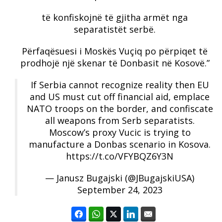
të konfiskojnë të gjitha armët nga
separatistët serbë.
Përfaqësuesi i Moskës Vuçiq po përpiqet të
prodhojë një skenar të Donbasit në Kosovë.”
If Serbia cannot recognize reality then EU
and US must cut off financial aid, emplace
NATO troops on the border, and confiscate
all weapons from Serb separatists.
Moscow’s proxy Vucic is trying to
manufacture a Donbas scenario in Kosova.
https://t.co/VFYBQZ6Y3N
— Janusz Bugajski (@JBugajskiUSA)
September 24, 2023