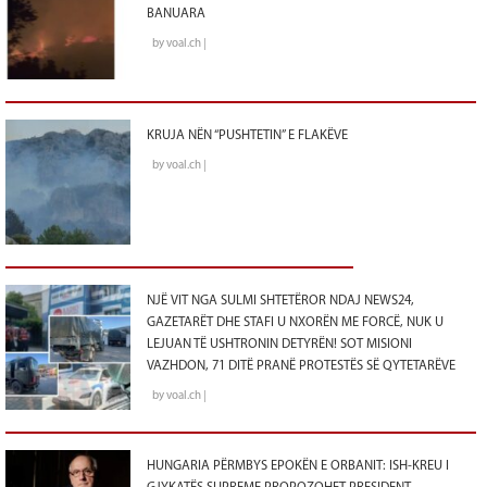
BANUARA
by voal.ch |
KRUJA NËN “PUSHTETIN” E FLAKËVE
by voal.ch |
NJË VIT NGA SULMI SHTETËROR NDAJ NEWS24,
GAZETARËT DHE STAFI U NXORËN ME FORCË, NUK U
LEJUAN TË USHTRONIN DETYRËN! SOT MISIONI
VAZHDON, 71 DITË PRANË PROTESTËS SË QYTETARËVE
by voal.ch |
HUNGARIA PËRMBYS EPOKËN E ORBANIT: ISH-KREU I