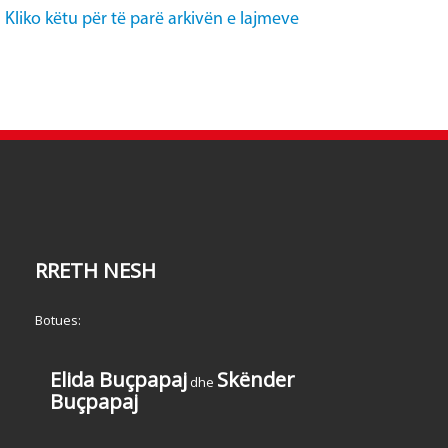
Kliko këtu për të parë arkivën e lajmeve
RRETH NESH
Botues:
Elida Buçpapaj
Skënder
dhe
Buçpapaj