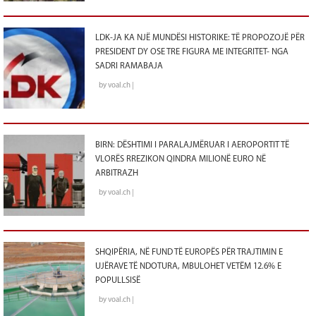
LDK-JA KA NJË MUNDËSI HISTORIKE: TË PROPOZOJË PËR
PRESIDENT DY OSE TRE FIGURA ME INTEGRITET- NGA
SADRI RAMABAJA
by voal.ch |
BIRN: DËSHTIMI I PARALAJMËRUAR I AEROPORTIT TË
VLORËS RREZIKON QINDRA MILIONË EURO NË
ARBITRAZH
by voal.ch |
SHQIPËRIA, NË FUND TË EUROPËS PËR TRAJTIMIN E
UJËRAVE TË NDOTURA, MBULOHET VETËM 12.6% E
POPULLSISË
by voal.ch |