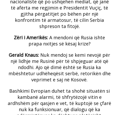
nacionaliste që po ushqehen mediat, që janë
të afërta me regjimin e Presidentit Vuçiç, të
gjitha përgatitjet po bëhen për një
konfrontim të armatosur, të cilin Serbia
shpreson ta fitojë.
Zëri i Amerikës:
A mendoni që Rusia ishte
prapa nxitjes së kësaj krize?
Gerald Knaus:
Nuk mendoj se kemi nevojë për
një lidhje me Rusinë për të shpjeguar atë që
ndodhi. Ajo që dimë është se Rusia ka
mbështetur udhëheqësit serbë, retorikën dhe
veprimet e saj në Kosovë.
Bashkimi Evropian duhet ta shohë situatën si
kambanë alarmi, të shfrytëzojë vitin e
ardhshëm për qasjen e vet, të kuptojë se çfarë
nuk ka funksionuar, që dialogu që ka