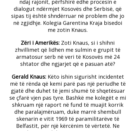
ndaj rajonit, përfshirë edhe procesin e
dialogut ndërmjet Kosovës dhe Serbisë, që
sipas tij është shndërruar në problem dhe jo
në zgjidhje. Kolegia Garentina Kraja bisedoi
me zotin Knaus.
Zëri i Amerikës:
Zoti Knaus, si i shihni
zhvillimet që lidhen me sulmin e grupit të
armatosur serb në veri të Kosovës më 24
shtator dhe ngjarjet që e pasuan atë?
Gerald Knaus:
Këto ishin sigurisht incidentet
më të rënda që kemi parë pas një periudhe të
gjatë dhe duhet të jemi shumë të shqetësuar
se çfarë vjen pas tyre. Bashkë me kolegët e mi
shkruam një raport në fund të muajit korrik
dhe paralajmëruam, duke marrë shembull
skenarin e vitit 1969 të paramilitarëve të
Belfastit, për një kërcënim të vërtetë. Ne