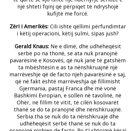
një shteti fqinj që përpiqet të ndryshojë
kufijtë me forcë.
Zëri i Amerikës:
Cili ishte qëllimi përfundimtar
i këtij operacioni, këtij sulmi, sipas jush?
Gerald Knaus:
Ne e dimë, dhe udhëheqësit
serbë po na thonë, se ata nuk pranojnë
pavarësinë e Kosovës, që nuk janë të gatshëm
ta mbështesin e as ta nënshkruajnë një
marrëveshje që de facto njeh pavarësinë e saj,
që në fakt është marrëveshja që fillimisht
Gjermania, pastaj Franca dhe më vonë
Bashkimi Evropian, e sollën në tavolinë, në
Ohër, në fillim të vitit, të cilën kosovarët
thanë se do ta pranojnë dhe nënshkruajnë.
Serbia tha se nuk do ta nënshkruajë dhe
udhëheqësit serbë thanë se nuk do ta
pranojnë njohjen de facto. Po t’i shtojmë kësaj