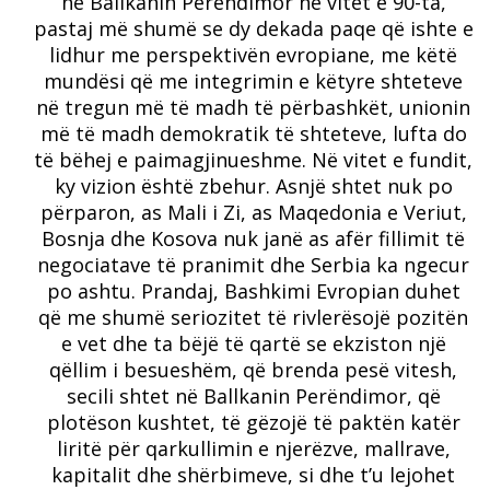
në Ballkanin Perëndimor në vitet e 90-ta,
pastaj më shumë se dy dekada paqe që ishte e
lidhur me perspektivën evropiane, me këtë
mundësi që me integrimin e këtyre shteteve
në tregun më të madh të përbashkët, unionin
më të madh demokratik të shteteve, lufta do
të bëhej e paimagjinueshme. Në vitet e fundit,
ky vizion është zbehur. Asnjë shtet nuk po
përparon, as Mali i Zi, as Maqedonia e Veriut,
Bosnja dhe Kosova nuk janë as afër fillimit të
negociatave të pranimit dhe Serbia ka ngecur
po ashtu. Prandaj, Bashkimi Evropian duhet
që me shumë seriozitet të rivlerësojë pozitën
e vet dhe ta bëjë të qartë se ekziston një
qëllim i besueshëm, që brenda pesë vitesh,
secili shtet në Ballkanin Perëndimor, që
plotëson kushtet, të gëzojë të paktën katër
liritë për qarkullimin e njerëzve, mallrave,
kapitalit dhe shërbimeve, si dhe t’u lejohet