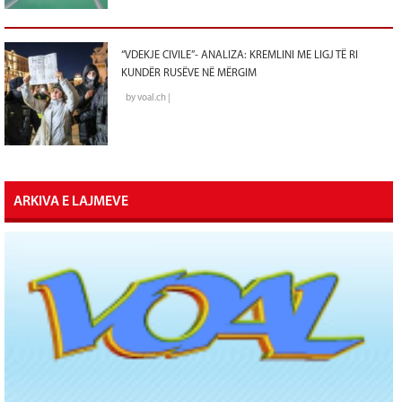
“VDEKJE CIVILE”- ANALIZA: KREMLINI ME LIGJ TË RI
KUNDËR RUSËVE NË MËRGIM
by voal.ch |
ARKIVA E LAJMEVE