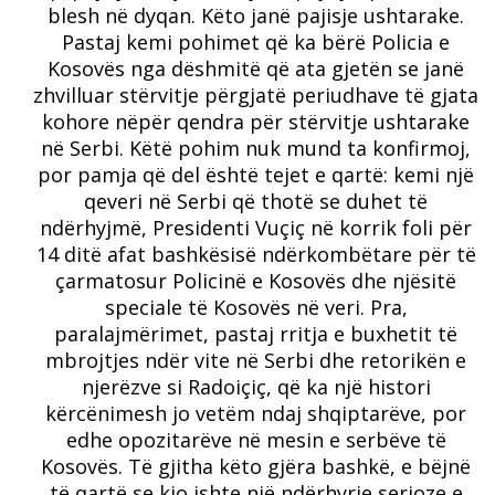
blesh në dyqan. Këto janë pajisje ushtarake.
Pastaj kemi pohimet që ka bërë Policia e
Kosovës nga dëshmitë që ata gjetën se janë
zhvilluar stërvitje përgjatë periudhave të gjata
kohore nëpër qendra për stërvitje ushtarake
në Serbi. Këtë pohim nuk mund ta konfirmoj,
por pamja që del është tejet e qartë: kemi një
qeveri në Serbi që thotë se duhet të
ndërhyjmë, Presidenti Vuçiç në korrik foli për
14 ditë afat bashkësisë ndërkombëtare për të
çarmatosur Policinë e Kosovës dhe njësitë
speciale të Kosovës në veri. Pra,
paralajmërimet, pastaj rritja e buxhetit të
mbrojtjes ndër vite në Serbi dhe retorikën e
njerëzve si Radoiçiç, që ka një histori
kërcënimesh jo vetëm ndaj shqiptarëve, por
edhe opozitarëve në mesin e serbëve të
Kosovës. Të gjitha këto gjëra bashkë, e bëjnë
të qartë se kjo ishte një ndërhyrje serioze e