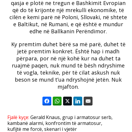
qasja e plotë ne tregun e Bashkimit Evropian
që do të krijonte një mrekulli ekonomike, të
cilën e kemi parë në Poloni, Sllovaki, në shtete
e Baltikut, në Rumani, e që është e mundur
edhe në Ballkanin Perëndimor.
Ky premtim duhet bërë sa më parë, duhet të
jetë premtim konkret. Është hap i madh
përpara, por në një kohë kur na duhet ta
ruajmë paqen, nuk mund të bësh ndryshime
të vogla, teknike, për të cilat askush nuk
beson se mund t’ua ndryshojnë jetën. Nuk
mjafton.
Fjalë kyçe:
Gerald Knaus
,
grup i armatosur serb
,
kambanë alarmi
,
konfrontim të armatosur
,
kufijtë me forcë
,
skenari i vjetër