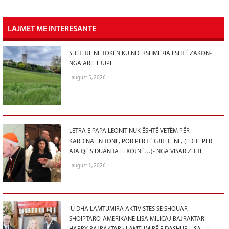
LAJMET ME INTERESANTE
SHËTITJE NË TOKËN KU NDERSHMËRIA ËSHTË ZAKON-
NGA ARIF EJUPI
august 5, 2026
LETRA E PAPA LEONIT NUK ËSHTË VETËM PËR
KARDINALIN TONË, POR PËR TË GJITHË NE, (EDHE PËR
ATA QË S’DUAN TA LEXOJNË…)- NGA VISAR ZHITI
august 1, 2026
IU DHA LAMTUMIRA AKTIVISTES SË SHQUAR
SHQIPTARO-AMERIKANE LISA MILICAJ BAJRAKTARI –