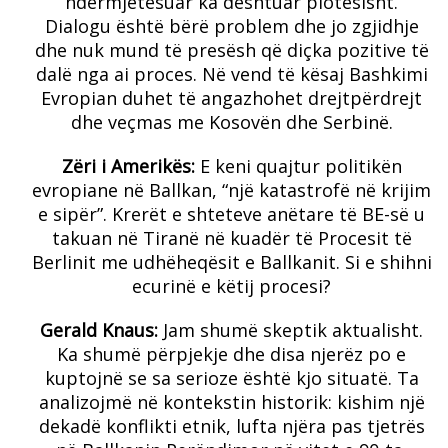
ndërmjetësuar ka dështuar plotësisht.
Dialogu është bërë problem dhe jo zgjidhje
dhe nuk mund të presësh që diçka pozitive të
dalë nga ai proces. Në vend të kësaj Bashkimi
Evropian duhet të angazhohet drejtpërdrejt
dhe veçmas me Kosovën dhe Serbinë.
Zëri i Amerikës:
E keni quajtur politikën
evropiane në Ballkan, “një katastrofë në krijim
e sipër”. Krerët e shteteve anëtare të BE-së u
takuan në Tiranë në kuadër të Procesit të
Berlinit me udhëheqësit e Ballkanit. Si e shihni
ecurinë e këtij procesi?
Gerald Knaus:
Jam shumë skeptik aktualisht.
Ka shumë përpjekje dhe disa njerëz po e
kuptojnë se sa serioze është kjo situatë. Ta
analizojmë në kontekstin historik: kishim një
dekadë konflikti etnik, lufta njëra pas tjetrës