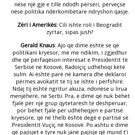
nëse një gjë e tillë ndodh përsëri, përveçse
nëse politika ndërkombëtare ndryshon qasje.
Zëri i Amerikës:
Cili ishte roli i Beogradit
zyrtar, sipas jush?
Gerald Knaus
: Ajo që dimë është se që
politikani kryesor, më me ndikim, i zgjedhur
dhe që përfaqëson interesat e Presidentit të
Serbisë në Kosovë, Radoiçiç udhëhoqi këtë
sulm. Ai është parë në kamera dhe deklaroi
përmes avokatit të tij se ishte i përfshirë.
Ndaj tij është ngritur akuza, ndonëse u lirua
menjëherë, në Serbi. Pra, e dimë që nuk bëhet
fjalë për një grup qytetarësh të dëshpëruar,
por bëhet fjalë për udhëheqjen e partisë
kryesore, që në thelb është degë e partisë së
Presidentit Vuçiç në Kosovë. Po ashtu e dimë
që pajisjet e tyre nuk janë pajisje që mund t’i