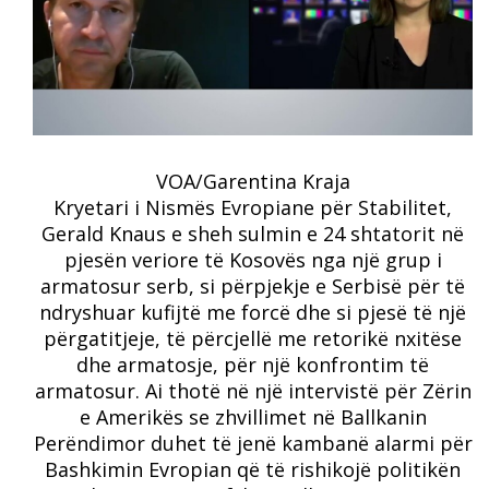
VOA/Garentina Kraja
Kryetari i Nismës Evropiane për Stabilitet,
Gerald Knaus e sheh sulmin e 24 shtatorit në
pjesën veriore të Kosovës nga një grup i
armatosur serb, si përpjekje e Serbisë për të
ndryshuar kufijtë me forcë dhe si pjesë të një
përgatitjeje, të përcjellë me retorikë nxitëse
dhe armatosje, për një konfrontim të
armatosur. Ai thotë në një intervistë për Zërin
e Amerikës se zhvillimet në Ballkanin
Perëndimor duhet të jenë kambanë alarmi për
Bashkimin Evropian që të rishikojë politikën