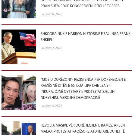
HARRY BAJRAKTARI: LAMTUMIRË E DASHUR LISA – I
PRANISHËM EDHE KONGRESMENI RITCHIE TORRES
august 4, 2026
SHKODRA NUK E HARRON HISTORINË E SAJ- NGA FRANK
SHKRELI
august 2, 2026
“MOS U DORËZONI”- REZISTENCA PËR DORËHEQJEN E
RAMËS NË DITËN E 66, DUA LIPA DHE LEA YPI
INKURAJOJNË QYTETARËT: PROTESTAT SJELLIN
NDRYSHIM, MBROJNË DEMOKRACINË
august 4, 2026
REVOLTA MASIVE PËR DORËHEQJEN E RAMËS, ARBEN
MALAJ: PROTESTAT PAQËSORE ATDHETARE DUHET TË