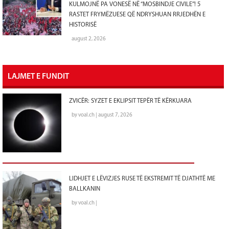
KULMOJNË PA VONESË NË “MOSBINDJE CIVILE”! 5
RASTET FRYMËZUESE QË NDRYSHUAN RRJEDHËN E
HISTORISË
august 2, 2026
LAJMET E FUNDIT
ZVICËR: SYZET E EKLIPSIT TEPËR TË KËRKUARA
by voal.ch | august 7, 2026
LIDHJET E LËVIZJES RUSE TË EKSTREMIT TË DJATHTË ME
BALLKANIN
by voal.ch |