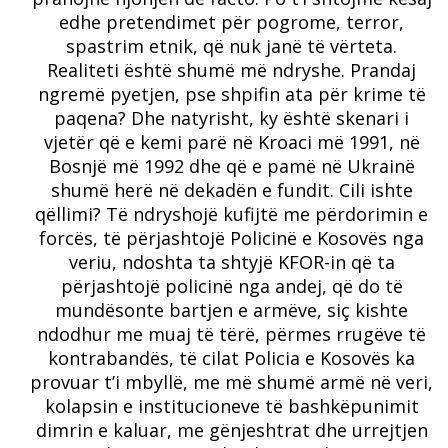
edhe pretendimet për pogrome, terror,
spastrim etnik, që nuk janë të vërteta.
Realiteti është shumë më ndryshe. Prandaj
ngremë pyetjen, pse shpifin ata për krime të
paqena? Dhe natyrisht, ky është skenari i
vjetër që e kemi parë në Kroaci më 1991, në
Bosnjë më 1992 dhe që e pamë në Ukrainë
shumë herë në dekadën e fundit. Cili ishte
qëllimi? Të ndryshojë kufijtë me përdorimin e
forcës, të përjashtojë Policinë e Kosovës nga
veriu, ndoshta ta shtyjë KFOR-in që ta
përjashtojë policinë nga andej, që do të
mundësonte bartjen e armëve, siç kishte
ndodhur me muaj të tërë, përmes rrugëve të
kontrabandës, të cilat Policia e Kosovës ka
provuar t’i mbyllë, me më shumë armë në veri,
kolapsin e institucioneve të bashkëpunimit
dimrin e kaluar, me gënjeshtrat dhe urrejtjen