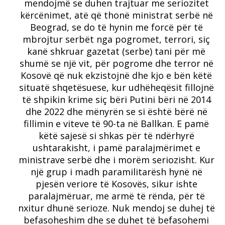
mendojmë se duhen trajtuar me seriozitet
kërcënimet, atë që thonë ministrat serbë në
Beograd, se do të hynin me forcë për të
mbrojtur serbët nga pogromet, terrori, siç
kanë shkruar gazetat (serbe) tani për më
shumë se një vit, për pogrome dhe terror në
Kosovë që nuk ekzistojnë dhe kjo e bën këtë
situatë shqetësuese, kur udhëheqësit fillojnë
të shpikin krime siç bëri Putini bëri në 2014
dhe 2022 dhe mënyrën se si është bërë në
fillimin e viteve të 90-ta në Ballkan. E pamë
këtë sajesë si shkas për të ndërhyrë
ushtarakisht, i pamë paralajmërimet e
ministrave serbë dhe i morëm seriozisht. Kur
një grup i madh paramilitarësh hynë në
pjesën veriore të Kosovës, sikur ishte
paralajmëruar, me armë të rënda, për të
nxitur dhunë serioze. Nuk mendoj se duhej të
befasoheshim dhe se duhet të befasohemi