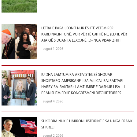
LETRA E PAPA LEONIT NUK ËSHTË VETËM PËR
KARDINALIN TONË, POR PËR TË GJITHË NE, (EDHE PËR
ATA QË S’DUAN TA LEXOJNË…)- NGA VISAR ZHITI
august 1, 2026
IU DHA LAMTUMIRA AKTIVISTES SË SHQUAR
SHQIPTARO-AMERIKANE LISA MILICAJ BAJRAKTARI –
HARRY BAJRAKTARI: LAMTUMIRË E DASHUR LISA – I
PRANISHËM EDHE KONGRESMENI RITCHIE TORRES
august 4, 2026
SHKODRA NUK E HARRON HISTORINË E SAJ- NGA FRANK
SHKRELI
august 2, 2026