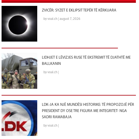
ZVICËR: SYZET E EKLIPSIT TEPËR TË KËRKUARA
by voal.ch | august 7, 2026
LIDHJET E LËVIZJES RUSE TË EKSTREMIT TË DJATHTË ME
BALLKANIN
by voal.ch |
LDK-JA KA NJË MUNDËSI HISTORIKE: TË PROPOZOJË PËR
PRESIDENT DY OSE TRE FIGURA ME INTEGRITET- NGA
SADRI RAMABAJA
by voal.ch |