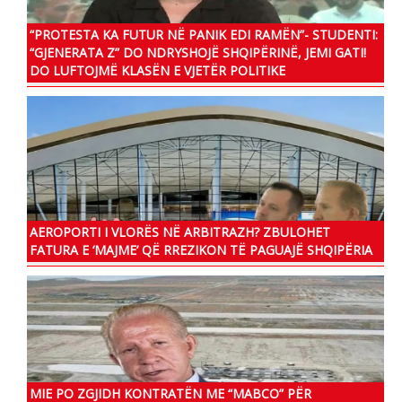
“PROTESTA KA FUTUR NË PANIK EDI RAMËN”- STUDENTI:
“GJENERATA Z” DO NDRYSHOJË SHQIPËRINË, JEMI GATI!
DO LUFTOJMË KLASËN E VJETËR POLITIKE
AEROPORTI I VLORËS NË ARBITRAZH? ZBULOHET
FATURA E ‘MAJME’ QË RREZIKON TË PAGUAJË SHQIPËRIA
MIE PO ZGJIDH KONTRATËN ME “MABCO” PËR