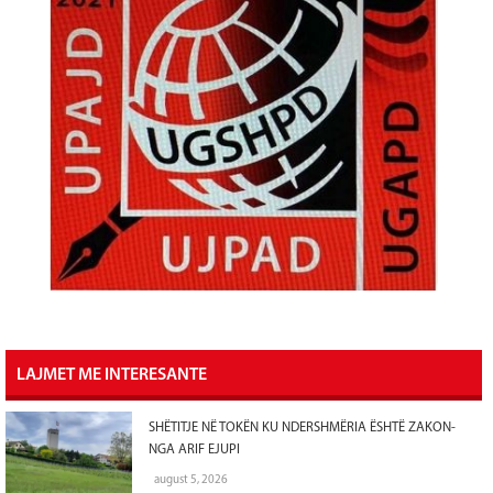
LAJMET ME INTERESANTE
SHËTITJE NË TOKËN KU NDERSHMËRIA ËSHTË ZAKON-
NGA ARIF EJUPI
august 5, 2026