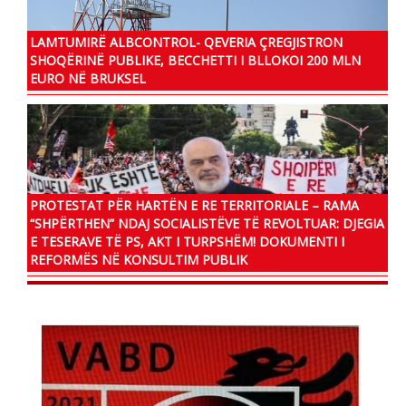
LAMTUMIRË ALBCONTROL- QEVERIA ÇREGJISTRON
SHOQËRINË PUBLIKE, BECCHETTI I BLLOKOI 200 MLN
EURO NË BRUKSEL
PROTESTAT PËR HARTËN E RE TERRITORIALE – RAMA
“SHPËRTHEN” NDAJ SOCIALISTËVE TË REVOLTUAR: DJEGIA
E TESERAVE TË PS, AKT I TURPSHËM! DOKUMENTI I
REFORMËS NË KONSULTIM PUBLIK