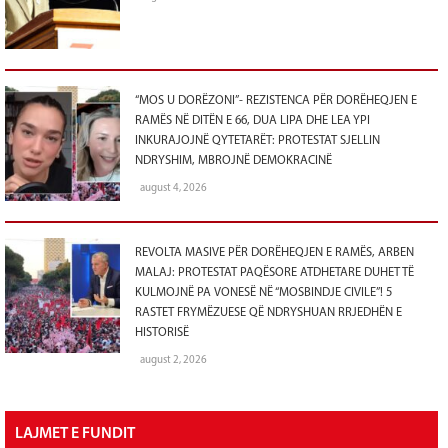
“MOS U DORËZONI”- REZISTENCA PËR DORËHEQJEN E
RAMËS NË DITËN E 66, DUA LIPA DHE LEA YPI
INKURAJOJNË QYTETARËT: PROTESTAT SJELLIN
NDRYSHIM, MBROJNË DEMOKRACINË
august 4, 2026
REVOLTA MASIVE PËR DORËHEQJEN E RAMËS, ARBEN
MALAJ: PROTESTAT PAQËSORE ATDHETARE DUHET TË
KULMOJNË PA VONESË NË “MOSBINDJE CIVILE”! 5
RASTET FRYMËZUESE QË NDRYSHUAN RRJEDHËN E
HISTORISË
august 2, 2026
LAJMET E FUNDIT