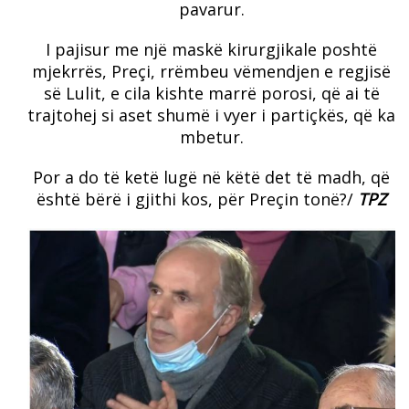
pavarur.
I pajisur me një maskë kirurgjikale poshtë
mjekrrës, Preçi, rrëmbeu vëmendjen e regjisë
së Lulit, e cila kishte marrë porosi, që ai të
trajtohej si aset shumë i vyer i partiçkës, që ka
mbetur.
Por a do të ketë lugë në këtë det të madh, që
është bërë i gjithi kos, për Preçin tonë?/
TPZ