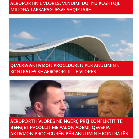
AEROPORTIN E VLORËS, VENDIMI DO T’IU KUSHTOJË
MILIONA TAKSAPAGUESVE SHQIPTARË
QEVERIA AKTIVIZON PROCEDURËN PËR ANULIMIN E
KONTRATËS SË AEROPORTIT TË VLORËS
AEROPORTI I VLORËS NË NGËRÇ PREJ KONFLIKTIT TË
BEHGJET PACOLLIT ME VALON ADEMI, QEVERIA
AKTIVIZON PROCEDURËN PËR ANULIMIN E KONTRATËS