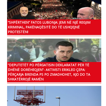
“SHPËRTHEN” FATOS LUBONJA: JEMI NË NJË REGJIM
KRIMINAL, PAKËNAQËSITË DO TË USHQEJNË
PROTESTËN!
“DEPUTETËT PO PËRGATISIN DEKLARATAT PËR TË
DHËNË DORËHEQJEN”- AKTIVISTI ERIKLEO ÇEPA:
PËRÇARJA BRENDA PS PO ZMADHOHET, KJO DO TA
SHKATËRROJË RAMËN