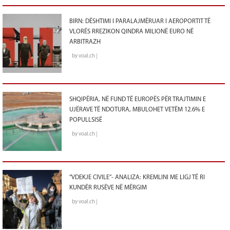
BIRN: DËSHTIMI I PARALAJMËRUAR I AEROPORTIT TË
VLORËS RREZIKON QINDRA MILIONË EURO NË
ARBITRAZH
by voal.ch |
SHQIPËRIA, NË FUND TË EUROPËS PËR TRAJTIMIN E
UJËRAVE TË NDOTURA, MBULOHET VETËM 12.6% E
POPULLSISË
by voal.ch |
“VDEKJE CIVILE”- ANALIZA: KREMLINI ME LIGJ TË RI
KUNDËR RUSËVE NË MËRGIM
by voal.ch |