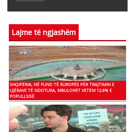
Lajme të ngjashëm
SHQIPËRIA, NË FUND TË EUROPËS PËR TRAJTIMIN E
UJËRAVE TË NDOTURA, MBULOHET VETËM 12.6% E
POPULLSISË