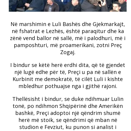
Në marshimin e Luli Bashës dhe Gjekmarkajt,
në fshatrat e Lezhës, është paraqitur dhe ka
zënë vend ballor në sallë, më i palodhuri, më i
pamposhturi, më proamerikani, zotni Preç
Zogaj.
I bindur se këtë herë erdhi dita, që të gjendet
një lugë edhe për të, Preçi u pa në sallën e
Kurbinit me demokratë, të cilët Luli i kishte
mbledhur pothuajse nga i gjithë rajoni.
Thellësisht i bindur, se duke ndihmuar Lulin
tonë, po ndihmon Shqipërinë dhe Amerikën
bashkë, Preçi adoptoi një qëndrim shumë
herë më stoik, se qëndrimi që mban në
studion e Fevziut, ku punon si analist i