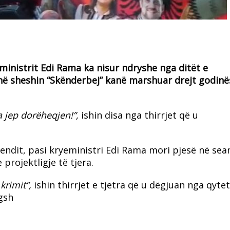
ministrit Edi Rama ka nisur ndryshe nga ditët e
ë sheshin “Skënderbej” kanë marshuar drejt godinë
 jep dorëheqjen!”,
ishin disa nga thirrjet që u
endit, pasi kryeministri Edi Rama mori pjesë në sea
rojektligje të tjera.
krimit”,
ishin thirrjet e tjetra që u dëgjuan nga qytet
gsh