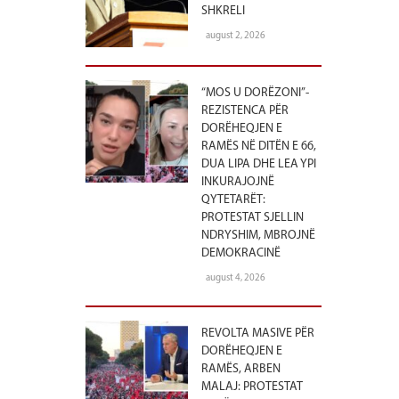
SHKRELI
august 2, 2026
“MOS U DORËZONI”-
REZISTENCA PËR
DORËHEQJEN E
RAMËS NË DITËN E 66,
DUA LIPA DHE LEA YPI
INKURAJOJNË
QYTETARËT:
PROTESTAT SJELLIN
NDRYSHIM, MBROJNË
DEMOKRACINË
august 4, 2026
REVOLTA MASIVE PËR
DORËHEQJEN E
RAMËS, ARBEN
MALAJ: PROTESTAT