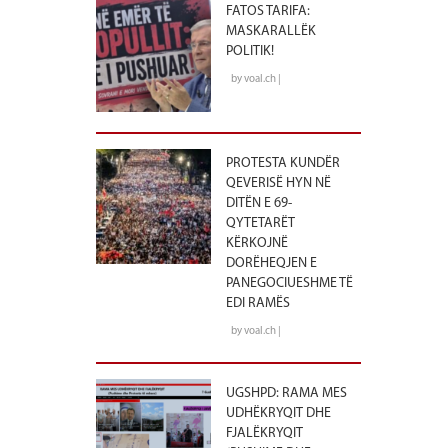
FATOS TARIFA:
MASKARALLËK
POLITIK!
by voal.ch |
PROTESTA KUNDËR
QEVERISË HYN NË
DITËN E 69-
QYTETARËT
KËRKOJNË
DORËHEQJEN E
PANEGOCIUESHME TË
EDI RAMËS
by voal.ch |
UGSHPD: RAMA MES
UDHËKRYQIT DHE
FJALËKRYQIT