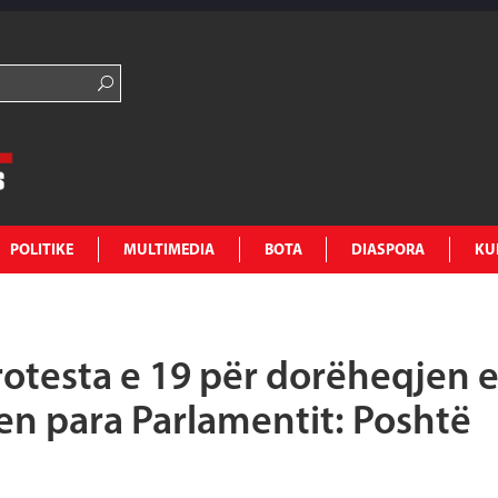
POLITIKE
MULTIMEDIA
BOTA
DIASPORA
KU
otesta e 19 për dorëheqjen 
en para Parlamentit: Poshtë