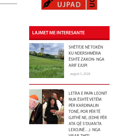
LAJMET ME INTERESANTE
SHËTITJE NË TOKËN
KU NDERSHMËRIA
ËSHTË ZAKON- NGA
ARIF EJUPI
august 5, 2026
LETRA E PAPA LEONIT
NUK ËSHTË VETËM
PËR KARDINALIN
TONË, POR PËR TË
GJITHË NE, (EDHE PËR
ATA QË S’DUAN TA
LEXOJNË…)- NGA