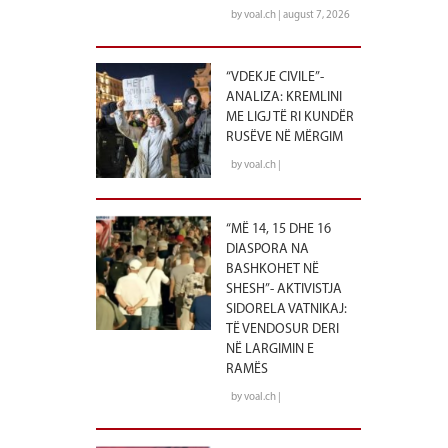
by voal.ch | august 7, 2026
“VDEKJE CIVILE”-
ANALIZA: KREMLINI
ME LIGJ TË RI KUNDËR
RUSËVE NË MËRGIM
by voal.ch |
“MË 14, 15 DHE 16
DIASPORA NA
BASHKOHET NË
SHESH”- AKTIVISTJA
SIDORELA VATNIKAJ:
TË VENDOSUR DERI
NË LARGIMIN E
RAMËS
by voal.ch |