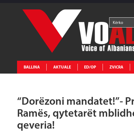
BALLINA
AKTUALE
ED/OP
ZVICRA
“Dorëzoni mandatet!”- Pr
Ramës, qytetarët mblidh
qeveria!