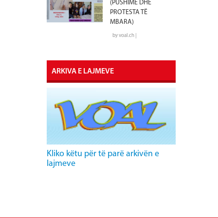
(PUSHIME DHE
PROTESTA TË
MBARA)
by voal.ch |
ARKIVA E LAJMEVE
Kliko këtu për të parë arkivën e
lajmeve