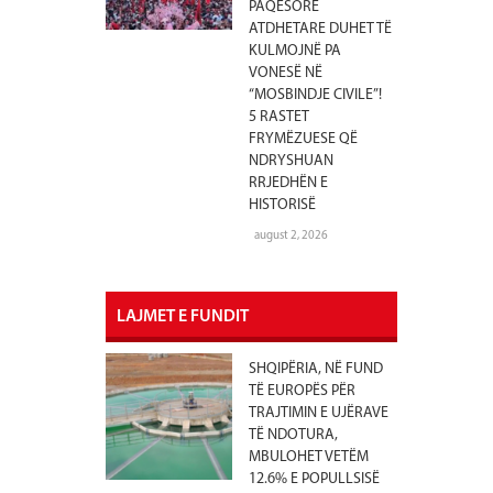
PAQËSORE
ATDHETARE DUHET TË
KULMOJNË PA
VONESË NË
“MOSBINDJE CIVILE”!
5 RASTET
FRYMËZUESE QË
NDRYSHUAN
RRJEDHËN E
HISTORISË
august 2, 2026
LAJMET E FUNDIT
SHQIPËRIA, NË FUND
TË EUROPËS PËR
TRAJTIMIN E UJËRAVE
TË NDOTURA,
MBULOHET VETËM
12.6% E POPULLSISË