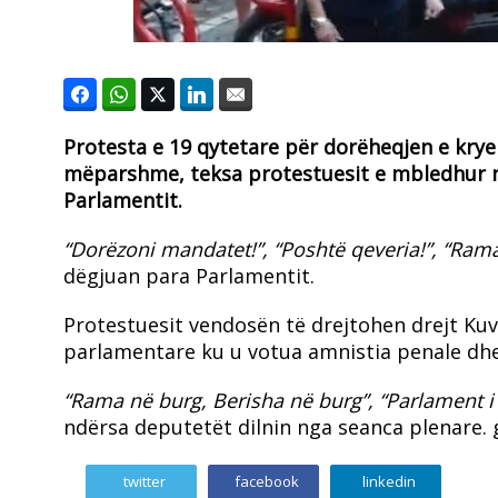
Protesta e 19 qytetare për dorëheqjen e krye
mëparshme, teksa protestuesit e mbledhur n
Parlamentit.
“Dorëzoni mandatet!”, “Poshtë qeveria!”, “Rama
dëgjuan para Parlamentit.
Protestuesit vendosën të drejtohen drejt Kuv
parlamentare ku u votua amnistia penale dhe p
“Rama në burg, Berisha në burg”, “Parlament i 
ndërsa deputetët dilnin nga seanca plenare. 
twitter
facebook
linkedin