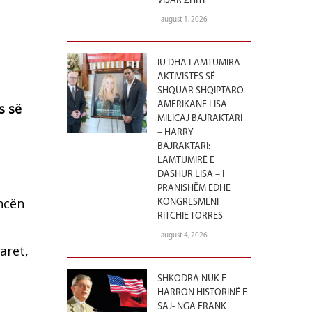
VISAR ZHITI
august 1, 2026
IU DHA LAMTUMIRA
AKTIVISTES SË
SHQUAR SHQIPTARO-
AMERIKANE LISA
s së
MILICAJ BAJRAKTARI
– HARRY
BAJRAKTARI:
LAMTUMIRË E
DASHUR LISA – I
PRANISHËM EDHE
ncën
KONGRESMENI
RITCHIE TORRES
august 4, 2026
arët,
SHKODRA NUK E
HARRON HISTORINË E
SAJ- NGA FRANK