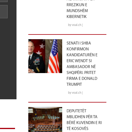
RREZIKUN E
MUNDSHËM
KIBERNETIK
by voal.ch |
SENATI I SHBA
KONFIRMON
KANDIDATURËN E
ERIC WENDT SI
AMBASADOR NË
SHQIPËRI. PRITET
FIRMA E DONALD
TRUMPIT
by voal.ch |
DEPUTETËT
MBLIDHEN PËR TA
BËRË KUVENDIN E RI
TË KOSOVËS