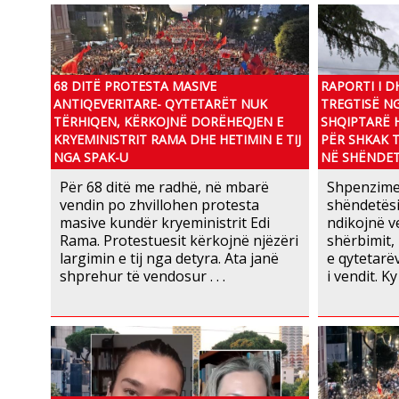
68 DITË PROTESTA MASIVE
RAPORTI I 
ANTIQEVERITARE- QYTETARËT NUK
TREGTISË NG
TËRHIQEN, KËRKOJNË DORËHEQJEN E
SHQIPTARË 
KRYEMINISTRIT RAMA DHE HETIMIN E TIJ
PËR SHKAK T
NGA SPAK-U
NË SHËNDET
Për 68 ditë me radhë, në mbarë
Shpenzimet
vendin po zhvillohen protesta
shëndetësi
masive kundër kryeministrit Edi
ndikojnë ve
Rama. Protestuesit kërkojnë njëzëri
shërbimit,
largimin e tij nga detyra. Ata janë
e qytetarë
shprehur të vendosur . . .
i vendit. Ky