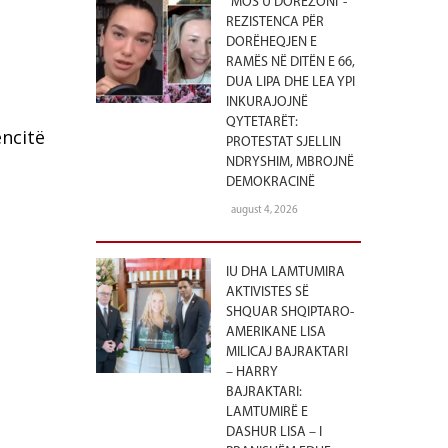
“MOS U DORËZONI”-
REZISTENCA PËR
DORËHEQJEN E
RAMËS NË DITËN E 66,
DUA LIPA DHE LEA YPI
INKURAJOJNË
QYTETARËT:
encitë
PROTESTAT SJELLIN
NDRYSHIM, MBROJNË
DEMOKRACINË
august 4, 2026
IU DHA LAMTUMIRA
AKTIVISTES SË
SHQUAR SHQIPTARO-
AMERIKANE LISA
MILICAJ BAJRAKTARI
– HARRY
BAJRAKTARI:
LAMTUMIRË E
DASHUR LISA – I