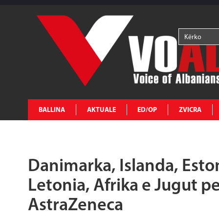
BALLINA
AKTUALE
ED/OP
ZVICRA
Danimarka, Islanda, Esto
Letonia, Afrika e Jugut p
AstraZeneca