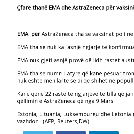
Çfarë thanë EMA dhe AstraZeneca për vaksin
EMA për
AstraZeneca tha se vaksinat po i nën
EMA tha se nuk ka “asnjë ngjarje të konfirmua
EMA nuk gjeti asnjë provë që lidh rastet aus
EMA tha se numri i atyre që kanë pësuar tro
nuk është më i lartë se ai që shihet në popul
Kanë qenë 22 raste të ngjarjeve të tilla që j
qëllimin e AstraZeneca që nga 9 Mars.
Estonia, Lituania, Luksemburgu dhe Letonia
vazhdon.
(AFP, Reuters,DW)