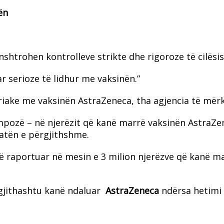
ën
shtrohen kontrolleve strikte dhe rigoroze të cilësis
r serioze të lidhur me vaksinën.”
triake me vaksinën AstraZeneca, tha agjencia të mër
mpozë – në njerëzit që kanë marrë vaksinën AstraZe
latën e përgjithshme.
anë raportuar në mesin e 3 milion njerëzve që kanë m
 gjithashtu kanë ndaluar
AstraZeneca
ndërsa hetimi