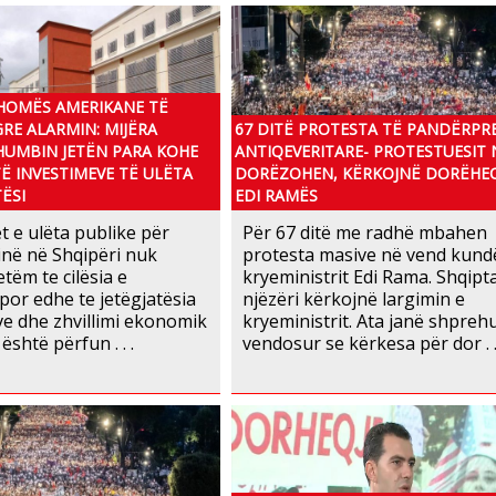
DHOMËS AMERIKANE TË
RE ALARMIN: MIJËRA
67 DITË PROTESTA TË PANDËRPR
HUMBIN JETËN PARA KOHE
ANTIQEVERITARE- PROTESTUESIT
Ë INVESTIMEVE TË ULËTA
DORËZOHEN, KËRKOJNË DORËHEQ
ËSI
EDI RAMËS
 e ulëta publike për
Për 67 ditë me radhë mbahen
në në Shqipëri nuk
protesta masive në vend kund
tëm te cilësia e
kryeministrit Edi Rama. Shqipt
 por edhe te jetëgjatësia
njëzëri kërkojnë largimin e
ve dhe zhvillimi ekonomik
kryeministrit. Ata janë shprehu
 është përfun . . .
vendosur se kërkesa për dor . .