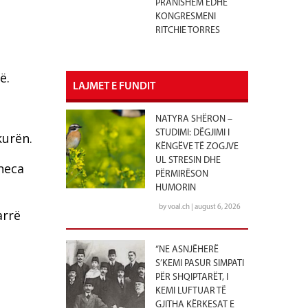
PRANISHËM EDHE
KONGRESMENI
RITCHIE TORRES
ë.
LAJMET E FUNDIT
NATYRA SHËRON –
STUDIMI: DËGJIMI I
kurën.
KËNGËVE TË ZOGJVE
UL STRESIN DHE
neca
PËRMIRËSON
HUMORIN
by voal.ch | august 6, 2026
arrë
“NE ASNJËHERË
S’KEMI PASUR SIMPATI
PËR SHQIPTARËT, I
KEMI LUFTUAR TË
GJITHA KËRKESAT E