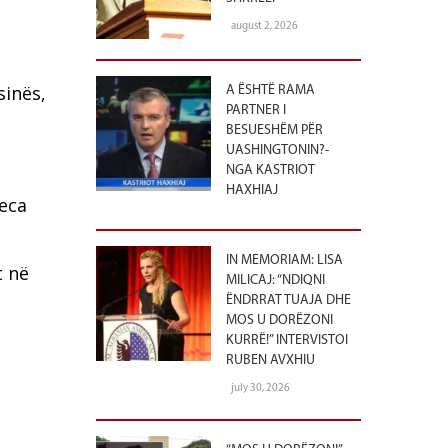
august 2, 2026
sinës,
A ËSHTË RAMA
PARTNER I
BESUESHËM PËR
UASHINGTONIN?-
NGA KASTRIOT
HAXHIAJ
neca
IN MEMORIAM: LISA
t në
MILICAJ: “NDIQNI
ËNDRRAT TUAJA DHE
MOS U DORËZONI
KURRË!” INTERVISTOI
RUBEN AVXHIU
july 30, 2026