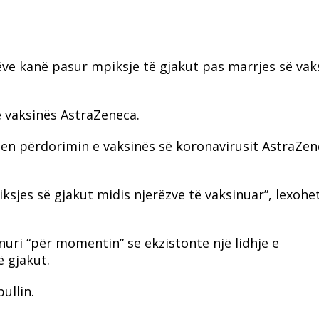
ëve kanë pasur mpiksje të gjakut pas marrjes së vak
e vaksinës AstraZeneca.
jten përdorimin e vaksinës së koronavirusit AstraZe
iksjes së gjakut midis njerëzve të vaksinuar”, lexohe
nuri “për momentin” se ekzistonte një lidhje e
ë gjakut.
ullin.