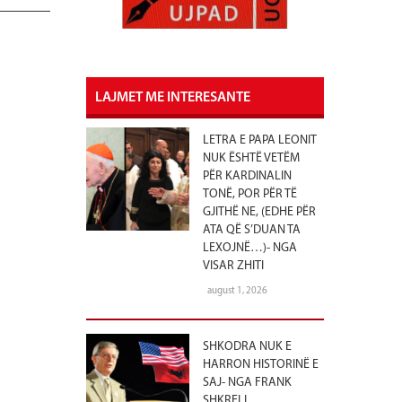
LAJMET ME INTERESANTE
LETRA E PAPA LEONIT
NUK ËSHTË VETËM
PËR KARDINALIN
TONË, POR PËR TË
GJITHË NE, (EDHE PËR
ATA QË S’DUAN TA
LEXOJNË…)- NGA
VISAR ZHITI
august 1, 2026
SHKODRA NUK E
HARRON HISTORINË E
SAJ- NGA FRANK
SHKRELI