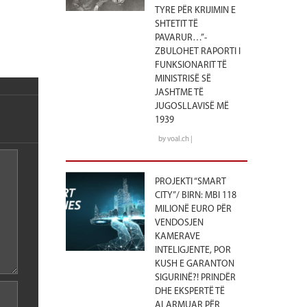
TYRE PËR KRIJIMIN E
SHTETIT TË
PAVARUR…”-
ZBULOHET RAPORTI I
FUNKSIONARIT TË
MINISTRISË SË
JASHTME TË
JUGOSLLAVISË MË
1939
by voal.ch |
PROJEKTI “SMART
CITY”/ BIRN: MBI 118
MILIONË EURO PËR
VENDOSJEN
KAMERAVE
INTELIGJENTE, POR
KUSH E GARANTON
SIGURINË?! PRINDËR
DHE EKSPERTË TË
ALARMUAR PËR