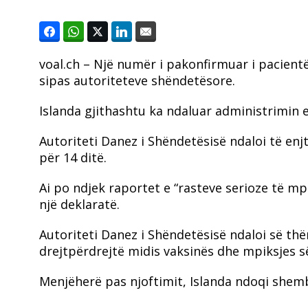
voal.ch – Një numër i pakonfirmuar i pacient
sipas autoriteteve shëndetësore.
Islanda gjithashtu ka ndaluar administrimin 
Autoriteti Danez i Shëndetësisë ndaloi të en
për 14 ditë.
Ai po ndjek raportet e “rasteve serioze të mp
një deklaratë.
Autoriteti Danez i Shëndetësisë ndaloi së thë
drejtpërdrejtë midis vaksinës dhe mpiksjes s
Menjëherë pas njoftimit, Islanda ndoqi shemb