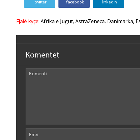
twitter
facebook
linkedin
Fjalë kyçe:
Afrika e Jugut
,
AstraZeneca
,
Danimarka
,
E
Komentet