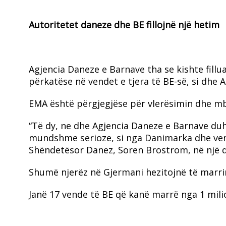
Autoritetet daneze dhe BE fillojnë një hetim
Agjencia Daneze e Barnave tha se kishte fillu
përkatëse në vendet e tjera të BE-së, si dhe 
EMA është përgjegjëse për vlerësimin dhe mb
“Të dy, ne dhe Agjencia Daneze e Barnave duh
mundshme serioze, si nga Danimarka dhe vende
Shëndetësor Danez, Soren Brostrom, në një d
Shumë njerëz në Gjermani hezitojnë të marrin
Janë 17 vende të BE që kanë marrë nga 1 mil