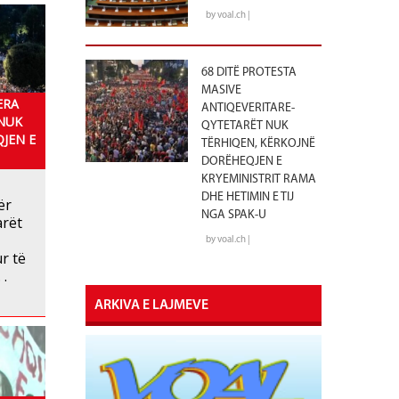
by voal.ch |
68 DITË PROTESTA
MASIVE
ERA
ANTIQEVERITARE-
 NUK
QYTETARËT NUK
JEN E
TËRHIQEN, KËRKOJNË
DORËHEQJEN E
KRYEMINISTRIT RAMA
DHE HETIMIN E TIJ
ër
NGA SPAK-U
arët
by voal.ch |
r të
 .
ARKIVA E LAJMEVE