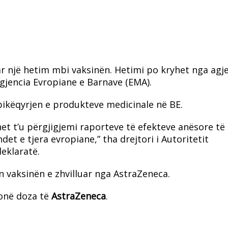
ar një hetim mbi vaksinën. Hetimi po kryhet nga agj
Agjencia Evropiane e Barnave (EMA).
ikëqyrjen e produkteve medicinale në BE.
et t’u përgjigjemi raporteve të efekteve anësore të
t e tjera evropiane,” tha drejtori i Autoritetit
eklaratë.
 vaksinën e zhvilluar nga AstraZeneca.
ionë doza të
AstraZeneca
.