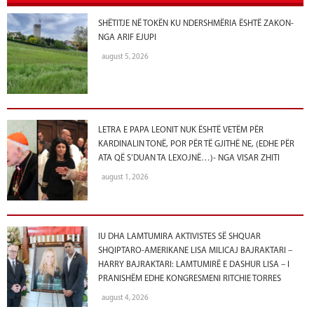
SHËTITJE NË TOKËN KU NDERSHMËRIA ËSHTË ZAKON-
NGA ARIF EJUPI
august 5, 2026
LETRA E PAPA LEONIT NUK ËSHTË VETËM PËR
KARDINALIN TONË, POR PËR TË GJITHË NE, (EDHE PËR
ATA QË S’DUAN TA LEXOJNË…)- NGA VISAR ZHITI
august 1, 2026
IU DHA LAMTUMIRA AKTIVISTES SË SHQUAR
SHQIPTARO-AMERIKANE LISA MILICAJ BAJRAKTARI –
HARRY BAJRAKTARI: LAMTUMIRË E DASHUR LISA – I
PRANISHËM EDHE KONGRESMENI RITCHIE TORRES
august 4, 2026