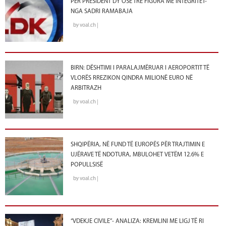
PËR PRESIDENT DY OSE TRE FIGURA ME INTEGRITET-
NGA SADRI RAMABAJA
by voal.ch |
BIRN: DËSHTIMI I PARALAJMËRUAR I AEROPORTIT TË
VLORËS RREZIKON QINDRA MILIONË EURO NË
ARBITRAZH
by voal.ch |
SHQIPËRIA, NË FUND TË EUROPËS PËR TRAJTIMIN E
UJËRAVE TË NDOTURA, MBULOHET VETËM 12.6% E
POPULLSISË
by voal.ch |
“VDEKJE CIVILE”- ANALIZA: KREMLINI ME LIGJ TË RI