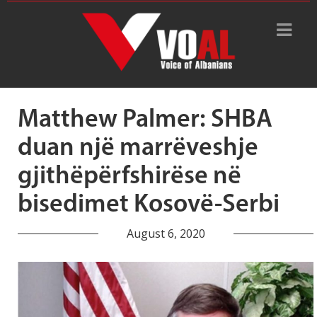
Tag Archive: zgjidhje
gjithëpërfshirëse
Matthew Palmer: SHBA
duan një marrëveshje
gjithëpërfshirëse në
bisedimet Kosovë-Serbi
August 6, 2020