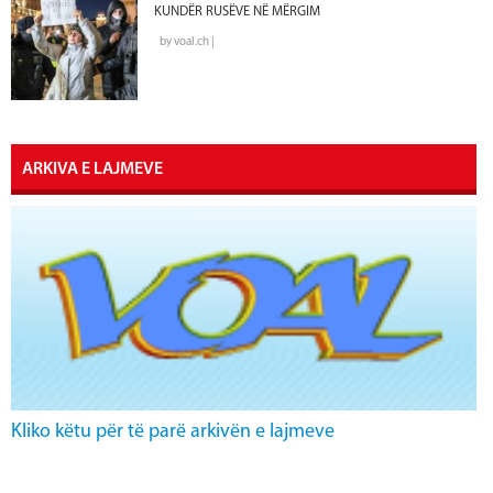
KUNDËR RUSËVE NË MËRGIM
by voal.ch |
ARKIVA E LAJMEVE
Kliko këtu për të parë arkivën e lajmeve