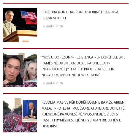
SHKODRA NUK E HARRON HISTORINË E SAJ- NGA
FRANK SHKRELI
august 2, 2026
“MOS U DORËZONI”- REZISTENCA PËR DORËHEQJEN E
RAMËS NË DITËN E 66, DUA LIPA DHE LEA YPI
INKURAJOJNË QYTETARËT: PROTESTAT SJELLIN
NDRYSHIM, MBROJNË DEMOKRACINË
august 4, 2026
REVOLTA MASIVE PËR DORËHEQJEN E RAMËS, ARBEN
MALAJ: PROTESTAT PAQËSORE ATDHETARE DUHET TË
KULMOJNË PA VONESË NË “MOSBINDJE CIVILE”! 5
RASTET FRYMËZUESE QË NDRYSHUAN RRJEDHËN E
HISTORISË