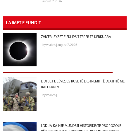
august 2, 2026
LAJMET E FUNDIT
ZVICËR: SYZET E EKLIPSIT TEPËR TË KËRKUARA
by voal.ch | august 7, 2026
LIDHJET E LËVIZJES RUSE TË EKSTREMIT TË DJATHTË ME
BALLKANIN
by voal.ch |
LDK-JA KA NJË MUNDËSI HISTORIKE: TË PROPOZOJË