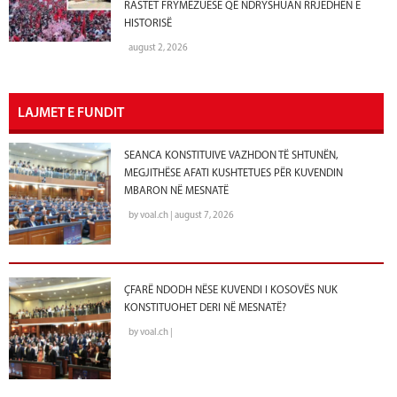
RASTET FRYMËZUESE QË NDRYSHUAN RRJEDHËN E
HISTORISË
august 2, 2026
LAJMET E FUNDIT
SEANCA KONSTITUIVE VAZHDON TË SHTUNËN,
MEGJITHËSE AFATI KUSHTETUES PËR KUVENDIN
MBARON NË MESNATË
by voal.ch | august 7, 2026
ÇFARË NDODH NËSE KUVENDI I KOSOVËS NUK
KONSTITUOHET DERI NË MESNATË?
by voal.ch |