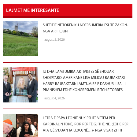
LAJMET ME INTERESANTE
SHËTITJE NË TOKËN KU NDERSHMËRIA ËSHTË ZAKON-
NGA ARIF EJUPI
august 5, 2026
IU DHA LAMTUMIRA AKTIVISTES SË SHQUAR
SHQIPTARO-AMERIKANE LISA MILICAJ BAJRAKTARI –
HARRY BAJRAKTARI: LAMTUMIRË E DASHUR LISA – I
PRANISHËM EDHE KONGRESMENI RITCHIE TORRES
august 4, 2026
LETRA E PAPA LEONIT NUK ËSHTË VETËM PËR
KARDINALIN TONË, POR PËR TË GJITHË NE, (EDHE PËR
ATA QË S’DUAN TA LEXOJNË…)- NGA VISAR ZHITI