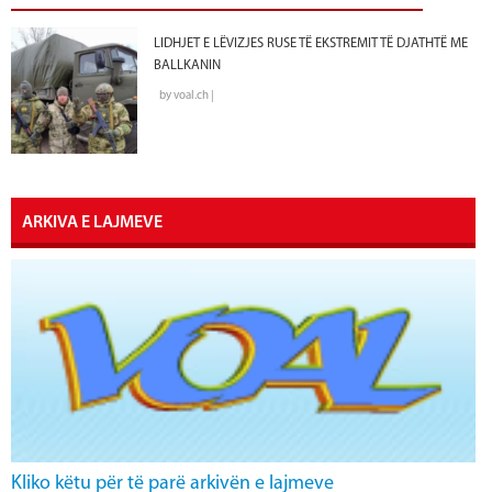
LIDHJET E LËVIZJES RUSE TË EKSTREMIT TË DJATHTË ME
BALLKANIN
by voal.ch |
ARKIVA E LAJMEVE
Kliko këtu për të parë arkivën e lajmeve