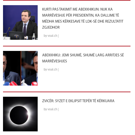
KURTI PAS TAKIMIT ME ABDIXHIKUN: NUK KA
MARRËVESHJE PËR PRESIDENTIN, KA DALLIME TË
MËDHA MES KËRKESAVE TË LDK-SË DHE REZULTATIT
ZGJEDHOR
by voal.ch |
ABDIXHIKU: JEMI SHUMË, SHUMË LARG ARRITJES SË
MARRËVESHJES
by voal.ch |
ZVICËR: SYZET E EKLIPSIT TEPËR TË KËRKUARA
by voal.ch |