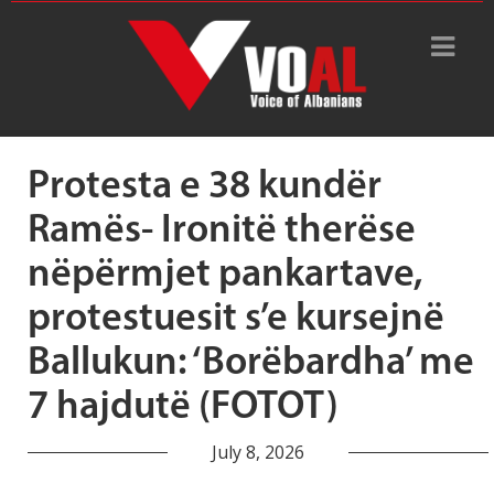
Tag Archive: skandale
korruptive
Protesta e 38 kundër
Ramës- Ironitë therëse
nëpërmjet pankartave,
protestuesit s’e kursejnë
Ballukun: ‘Borëbardha’ me
7 hajdutë (FOTOT)
July 8, 2026