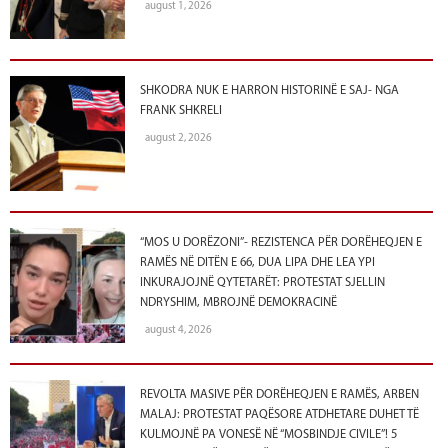
august 1, 2026
SHKODRA NUK E HARRON HISTORINË E SAJ- NGA
FRANK SHKRELI
august 2, 2026
“MOS U DORËZONI”- REZISTENCA PËR DORËHEQJEN E
RAMËS NË DITËN E 66, DUA LIPA DHE LEA YPI
INKURAJOJNË QYTETARËT: PROTESTAT SJELLIN
NDRYSHIM, MBROJNË DEMOKRACINË
august 4, 2026
REVOLTA MASIVE PËR DORËHEQJEN E RAMËS, ARBEN
MALAJ: PROTESTAT PAQËSORE ATDHETARE DUHET TË
KULMOJNË PA VONESË NË “MOSBINDJE CIVILE”! 5