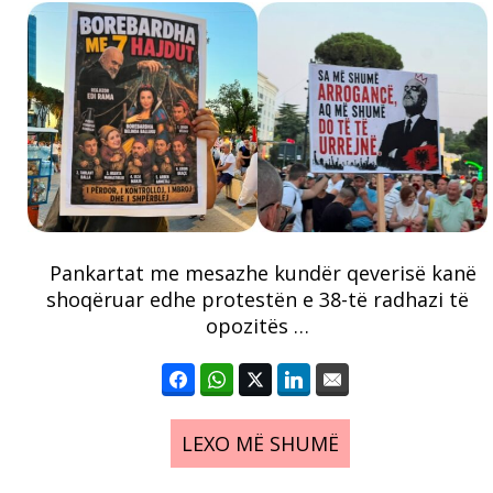
Pankartat me mesazhe kundër qeverisë kanë
shoqëruar edhe protestën e 38-të radhazi të
opozitës …
LEXO MË SHUMË