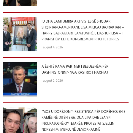
IU DHA LAMTUMIRA AKTIVISTES SË SHQUAR
SHQIPTARO-AMERIKANE LISA MILICAJ BAJRAKTARI –
HARRY BAJRAKTARI: LAMTUMIRË E DASHUR LISA – I
PRANISHËM EDHE KONGRESMENI RITCHIE TORRES
august 4, 2026
A ËSHTË RAMA PARTNER I BESUESHËM PËR
UASHINGTONIN?- NGA KASTRIOT HAXHIAJ
august 2, 2026
“MOS U DORËZONI”- REZISTENCA PËR DORËHEQJEN E
RAMËS NË DITËN E 66, DUA LIPA DHE LEA YPI
INKURAJOJNË QYTETARËT: PROTESTAT SJELLIN
NDRYSHIM, MBROJNË DEMOKRACINË