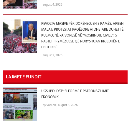
august 4, 2026
REVOLTA MASIVE PËR DORËHEQJEN E RAMËS, ARBEN
MALAJ: PROTESTAT PAQËSORE ATDHETARE DUHET TË
KULMOJNË PA VONESË NË “MOSBINDJE CIVILE”! 5
RASTET FRYMËZUESE QË NDRYSHUAN RRJEDHËN E
HISTORISË
august 2, 2026
LAJMET E FUNDIT
UGSHPD: DST* SI FORMË E PATRONAZHIMIT
EKONOMIK
by voal.ch | august 6, 2026