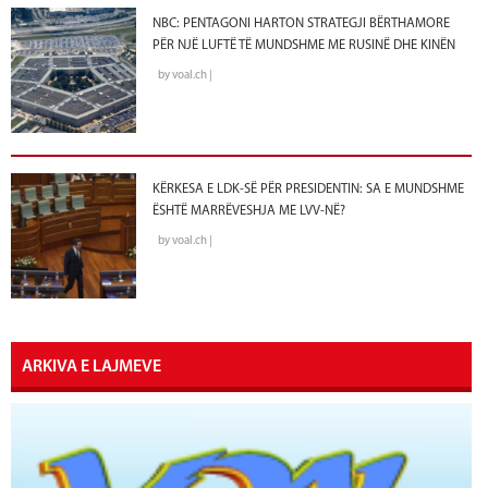
NBC: PENTAGONI HARTON STRATEGJI BËRTHAMORE
PËR NJË LUFTË TË MUNDSHME ME RUSINË DHE KINËN
by voal.ch |
KËRKESA E LDK-SË PËR PRESIDENTIN: SA E MUNDSHME
ËSHTË MARRËVESHJA ME LVV-NË?
by voal.ch |
ARKIVA E LAJMEVE