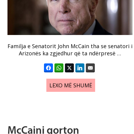
Familja e Senatorit John McCain tha se senatori i
Arizonës ka zgjedhur që ta ndërpresë …
LEXO MË SHUMË
McCaini qorton