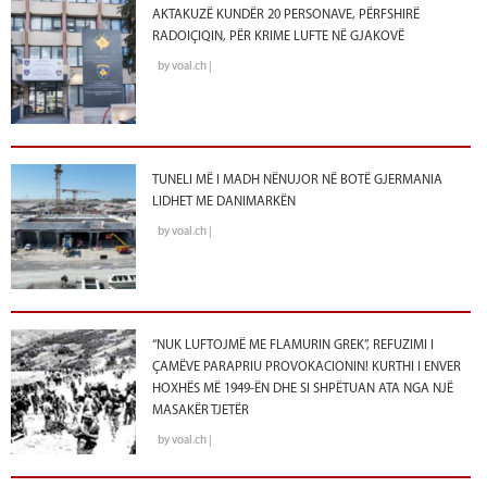
AKTAKUZË KUNDËR 20 PERSONAVE, PËRFSHIRË
RADOIÇIQIN, PËR KRIME LUFTE NË GJAKOVË
by voal.ch |
TUNELI MË I MADH NËNUJOR NË BOTË GJERMANIA
LIDHET ME DANIMARKËN
by voal.ch |
“NUK LUFTOJMË ME FLAMURIN GREK”, REFUZIMI I
ÇAMËVE PARAPRIU PROVOKACIONIN! KURTHI I ENVER
HOXHËS MË 1949-ËN DHE SI SHPËTUAN ATA NGA NJË
MASAKËR TJETËR
by voal.ch |