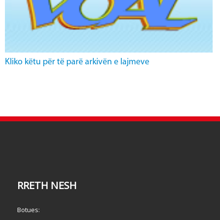
Kliko këtu për të parë arkivën e lajmeve
RRETH NESH
Botues: