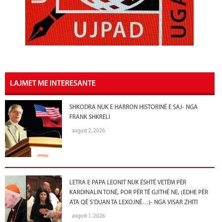
LAJMET ME INTERESANTE
SHKODRA NUK E HARRON HISTORINË E SAJ- NGA
FRANK SHKRELI
august 2, 2026
LETRA E PAPA LEONIT NUK ËSHTË VETËM PËR
KARDINALIN TONË, POR PËR TË GJITHË NE, (EDHE PËR
ATA QË S’DUAN TA LEXOJNË…)- NGA VISAR ZHITI
august 1, 2026