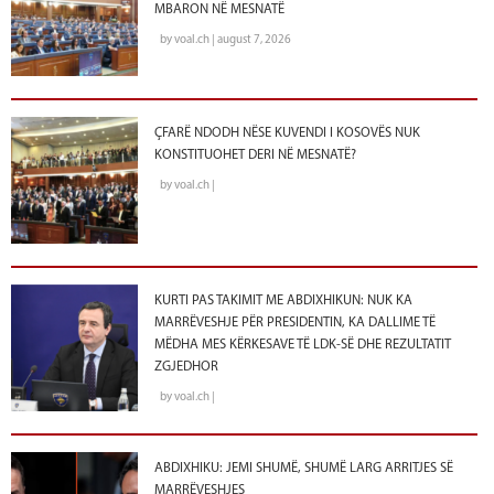
MBARON NË MESNATË
by voal.ch | august 7, 2026
ÇFARË NDODH NËSE KUVENDI I KOSOVËS NUK
KONSTITUOHET DERI NË MESNATË?
by voal.ch |
KURTI PAS TAKIMIT ME ABDIXHIKUN: NUK KA
MARRËVESHJE PËR PRESIDENTIN, KA DALLIME TË
MËDHA MES KËRKESAVE TË LDK-SË DHE REZULTATIT
ZGJEDHOR
by voal.ch |
ABDIXHIKU: JEMI SHUMË, SHUMË LARG ARRITJES SË
MARRËVESHJES