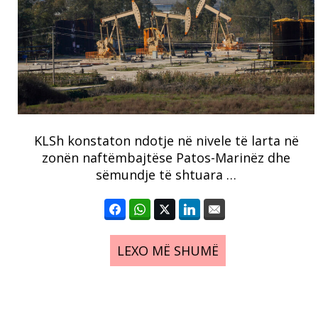
KLSh konstaton ndotje në nivele të larta në
zonën naftëmbajtëse Patos-Marinëz dhe
sëmundje të shtuara …
LEXO MË SHUMË