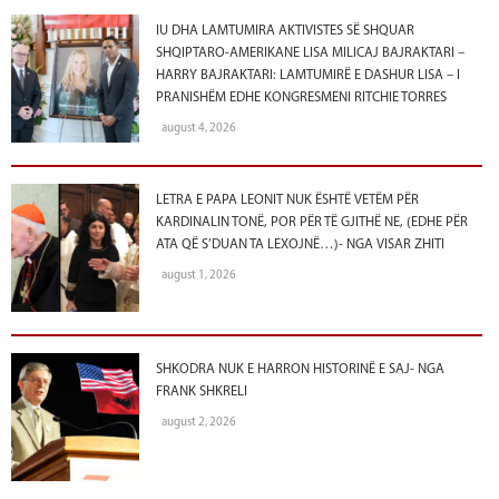
IU DHA LAMTUMIRA AKTIVISTES SË SHQUAR
SHQIPTARO-AMERIKANE LISA MILICAJ BAJRAKTARI –
HARRY BAJRAKTARI: LAMTUMIRË E DASHUR LISA – I
PRANISHËM EDHE KONGRESMENI RITCHIE TORRES
august 4, 2026
LETRA E PAPA LEONIT NUK ËSHTË VETËM PËR
KARDINALIN TONË, POR PËR TË GJITHË NE, (EDHE PËR
ATA QË S’DUAN TA LEXOJNË…)- NGA VISAR ZHITI
august 1, 2026
SHKODRA NUK E HARRON HISTORINË E SAJ- NGA
FRANK SHKRELI
august 2, 2026