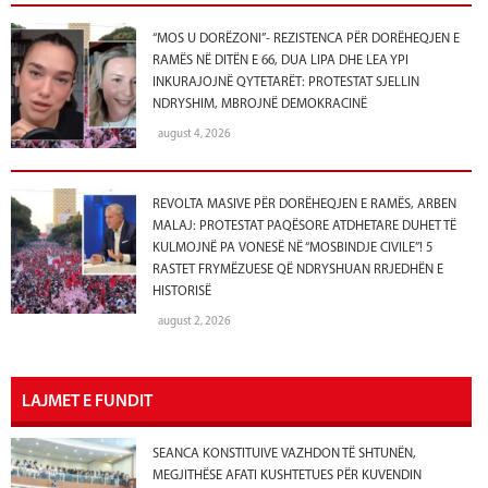
“MOS U DORËZONI”- REZISTENCA PËR DORËHEQJEN E
RAMËS NË DITËN E 66, DUA LIPA DHE LEA YPI
INKURAJOJNË QYTETARËT: PROTESTAT SJELLIN
NDRYSHIM, MBROJNË DEMOKRACINË
august 4, 2026
REVOLTA MASIVE PËR DORËHEQJEN E RAMËS, ARBEN
MALAJ: PROTESTAT PAQËSORE ATDHETARE DUHET TË
KULMOJNË PA VONESË NË “MOSBINDJE CIVILE”! 5
RASTET FRYMËZUESE QË NDRYSHUAN RRJEDHËN E
HISTORISË
august 2, 2026
LAJMET E FUNDIT
SEANCA KONSTITUIVE VAZHDON TË SHTUNËN,
MEGJITHËSE AFATI KUSHTETUES PËR KUVENDIN