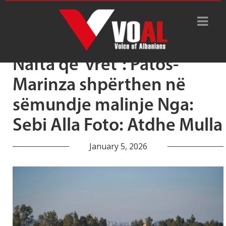
Tag Archive: sëmundje malinje
Nafta që ‘vret’: Patos-
Marinza shpërthen në
sëmundje malinje Nga:
Sebi Alla Foto: Atdhe Mulla
January 5, 2026