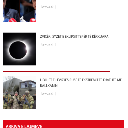
by voal.ch |
ZVICËR: SYZET E EKLIPSIT TEPËR TË KËRKUARA
by voal.ch |
LIDHJET E LËVIZJES RUSE TË EKSTREMIT TË DJATHTË ME
BALLKANIN
by voal.ch |
ARKIVA E LAJMEVE