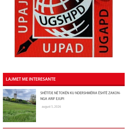
LAJMET ME INTERESANTE
SHËTITJE NË TOKËN KU NDERSHMËRIA ËSHTË ZAKON-
NGA ARIF EJUPI
august 5, 2026