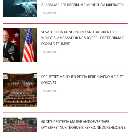
ALARMUAR PËR RREZIKUN E MUNDSHËM KIBERNETIK
by voal.ch |
SENATI I SHBA KONFIRMON KANDIDATURËN E ERIC
WENDT SI AMBASADOR NË SHQIPËRI. PRITET FIRMA E
DONALD TRUMPIT
by voal.ch |
DEPUTETËT MBLIDHEN PËR TA BËRË KUVENDIN E RI TË
KOSOVËS
by voal.ch |
68 DITË PROTESTA MASIVE ANTIQEVERITARE-
QYTETARËT NUK TËRHIQEN, KËRKOJNË DORËHEQJEN E