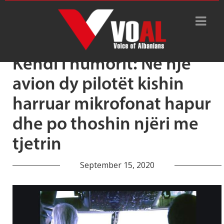
Tag Archive: pilotet
Këndi i humorit: Në një
avion dy pilotët kishin
harruar mikrofonat hapur
dhe po thoshin njëri me
tjetrin
September 15, 2020