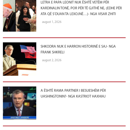
LETRA E PAPA LEONIT NUK ËSHTË VETËM PËR
KARDINALIN TONË, POR PËR TË GJITHË NE, (EDHE PËR
ATA QË S’DUAN TA LEXOJNË…)- NGA VISAR ZHITI
august 1, 2026
SHKODRA NUK E HARRON HISTORINË E SAJ- NGA
FRANK SHKRELI
august 2, 2026
A ËSHTË RAMA PARTNER I BESUESHËM PËR
UASHINGTONIN?- NGA KASTRIOT HAXHIAJ