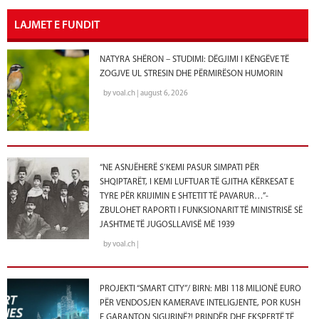
LAJMET E FUNDIT
NATYRA SHËRON – STUDIMI: DËGJIMI I KËNGËVE TË
ZOGJVE UL STRESIN DHE PËRMIRËSON HUMORIN
by voal.ch | august 6, 2026
“NE ASNJËHERË S’KEMI PASUR SIMPATI PËR
SHQIPTARËT, I KEMI LUFTUAR TË GJITHA KËRKESAT E
TYRE PËR KRIJIMIN E SHTETIT TË PAVARUR…”-
ZBULOHET RAPORTI I FUNKSIONARIT TË MINISTRISË SË
JASHTME TË JUGOSLLAVISË MË 1939
by voal.ch |
PROJEKTI “SMART CITY”/ BIRN: MBI 118 MILIONË EURO
PËR VENDOSJEN KAMERAVE INTELIGJENTE, POR KUSH
E GARANTON SIGURINË?! PRINDËR DHE EKSPERTË TË