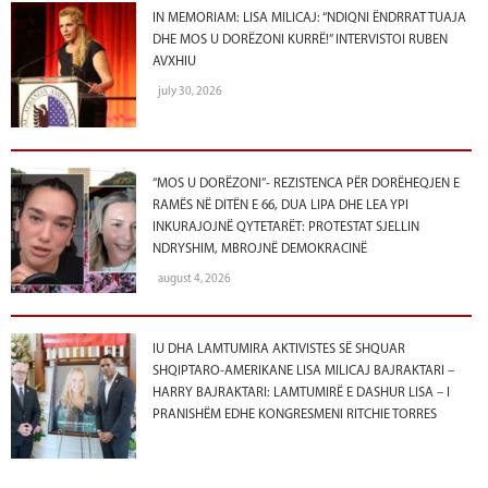
IN MEMORIAM: LISA MILICAJ: “NDIQNI ËNDRRAT TUAJA
DHE MOS U DORËZONI KURRË!” INTERVISTOI RUBEN
AVXHIU
july 30, 2026
“MOS U DORËZONI”- REZISTENCA PËR DORËHEQJEN E
RAMËS NË DITËN E 66, DUA LIPA DHE LEA YPI
INKURAJOJNË QYTETARËT: PROTESTAT SJELLIN
NDRYSHIM, MBROJNË DEMOKRACINË
august 4, 2026
IU DHA LAMTUMIRA AKTIVISTES SË SHQUAR
SHQIPTARO-AMERIKANE LISA MILICAJ BAJRAKTARI –
HARRY BAJRAKTARI: LAMTUMIRË E DASHUR LISA – I
PRANISHËM EDHE KONGRESMENI RITCHIE TORRES