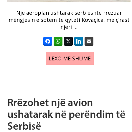
Një aeroplan ushtarak serb është rrëzuar
mëngjesin e sotëm te qyteti Kovaçica, me ç’rast
njëri …
LEXO MË SHUMË
Rrëzohet një avion
ushatarak në perëndim të
Serbisë