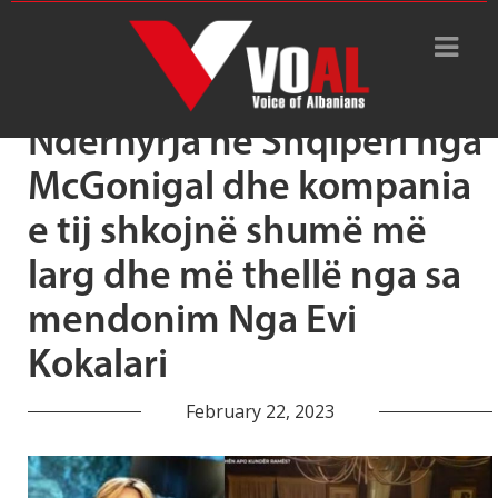
Tag Archive: Patrick Ho
Ndërhyrja në Shqipëri nga
McGonigal dhe kompania
e tij shkojnë shumë më
larg dhe më thellë nga sa
mendonim Nga Evi
Kokalari
February 22, 2023