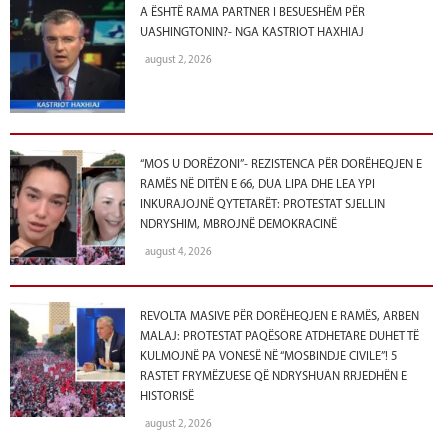
A ËSHTË RAMA PARTNER I BESUESHËM PËR
UASHINGTONIN?- NGA KASTRIOT HAXHIAJ
august 2, 2026
“MOS U DORËZONI”- REZISTENCA PËR DORËHEQJEN E
RAMËS NË DITËN E 66, DUA LIPA DHE LEA YPI
INKURAJOJNË QYTETARËT: PROTESTAT SJELLIN
NDRYSHIM, MBROJNË DEMOKRACINË
august 4, 2026
REVOLTA MASIVE PËR DORËHEQJEN E RAMËS, ARBEN
MALAJ: PROTESTAT PAQËSORE ATDHETARE DUHET TË
KULMOJNË PA VONESË NË “MOSBINDJE CIVILE”! 5
RASTET FRYMËZUESE QË NDRYSHUAN RRJEDHËN E
HISTORISË
august 2, 2026