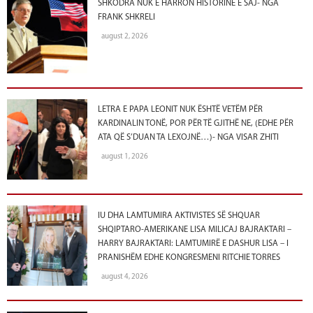
SHKODRA NUK E HARRON HISTORINË E SAJ- NGA
FRANK SHKRELI
august 2, 2026
LETRA E PAPA LEONIT NUK ËSHTË VETËM PËR
KARDINALIN TONË, POR PËR TË GJITHË NE, (EDHE PËR
ATA QË S’DUAN TA LEXOJNË…)- NGA VISAR ZHITI
august 1, 2026
IU DHA LAMTUMIRA AKTIVISTES SË SHQUAR
SHQIPTARO-AMERIKANE LISA MILICAJ BAJRAKTARI –
HARRY BAJRAKTARI: LAMTUMIRË E DASHUR LISA – I
PRANISHËM EDHE KONGRESMENI RITCHIE TORRES
august 4, 2026