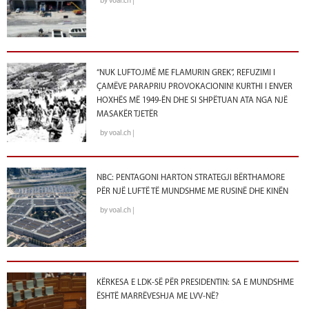
by voal.ch |
“NUK LUFTOJMË ME FLAMURIN GREK”, REFUZIMI I
ÇAMËVE PARAPRIU PROVOKACIONIN! KURTHI I ENVER
HOXHËS MË 1949-ËN DHE SI SHPËTUAN ATA NGA NJË
MASAKËR TJETËR
by voal.ch |
NBC: PENTAGONI HARTON STRATEGJI BËRTHAMORE
PËR NJË LUFTË TË MUNDSHME ME RUSINË DHE KINËN
by voal.ch |
KËRKESA E LDK-SË PËR PRESIDENTIN: SA E MUNDSHME
ËSHTË MARRËVESHJA ME LVV-NË?