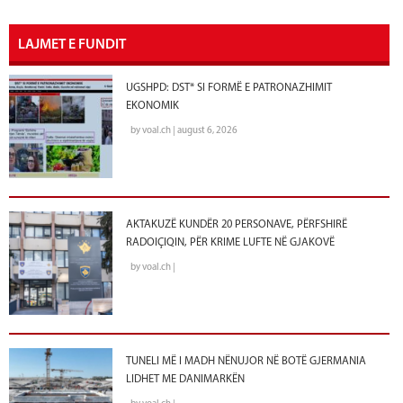
LAJMET E FUNDIT
UGSHPD: DST* SI FORMË E PATRONAZHIMIT
EKONOMIK
by voal.ch | august 6, 2026
AKTAKUZË KUNDËR 20 PERSONAVE, PËRFSHIRË
RADOIÇIQIN, PËR KRIME LUFTE NË GJAKOVË
by voal.ch |
TUNELI MË I MADH NËNUJOR NË BOTË GJERMANIA
LIDHET ME DANIMARKËN