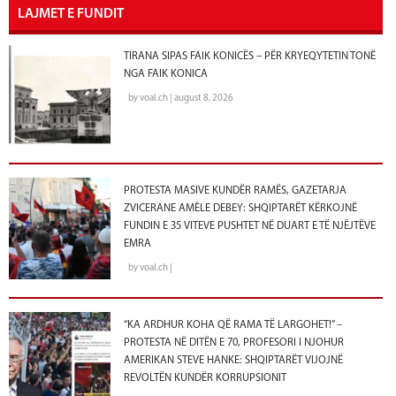
LAJMET E FUNDIT
TIRANA SIPAS FAIK KONICËS – PËR KRYEQYTETIN TONË
NGA FAIK KONICA
by voal.ch | august 8, 2026
PROTESTA MASIVE KUNDËR RAMËS, GAZETARJA
ZVICERANE AMÈLE DEBEY: SHQIPTARËT KËRKOJNË
FUNDIN E 35 VITEVE PUSHTET NË DUART E TË NJËJTËVE
EMRA
by voal.ch |
“KA ARDHUR KOHA QË RAMA TË LARGOHET!” –
PROTESTA NË DITËN E 70, PROFESORI I NJOHUR
AMERIKAN STEVE HANKE: SHQIPTARËT VIJOJNË
REVOLTËN KUNDËR KORRUPSIONIT