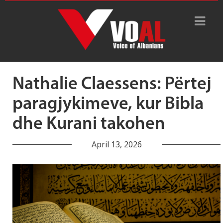
Tag Archive: Nathalie
Claessens
Nathalie Claessens: Përtej
paragjykimeve, kur Bibla
dhe Kurani takohen
April 13, 2026