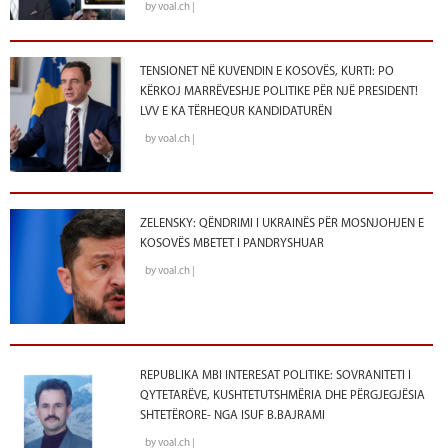
by voal.ch |
TENSIONET NË KUVENDIN E KOSOVËS, KURTI: PO
KËRKOJ MARRËVESHJE POLITIKE PËR NJË PRESIDENT!
LVV E KA TËRHEQUR KANDIDATURËN
by voal.ch |
ZELENSKY: QËNDRIMI I UKRAINËS PËR MOSNJOHJEN E
KOSOVËS MBETET I PANDRYSHUAR
by voal.ch |
REPUBLIKA MBI INTERESAT POLITIKE: SOVRANITETI I
QYTETARËVE, KUSHTETUTSHMËRIA DHE PËRGJEGJËSIA
SHTETËRORE- NGA ISUF B.BAJRAMI
by voal.ch |