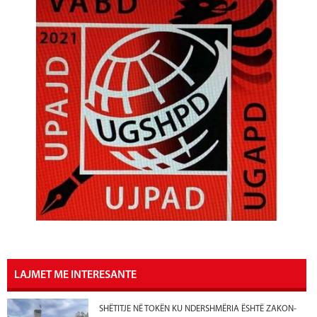
LAJMET ME INTERESANTE
SHËTITJE NË TOKËN KU NDERSHMËRIA ËSHTË ZAKON-