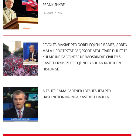
FRANK SHKRELI
august 2, 2026
REVOLTA MASIVE PËR DORËHEQJEN E RAMËS, ARBEN
MALAJ: PROTESTAT PAQËSORE ATDHETARE DUHET TË
KULMOJNË PA VONESË NË “MOSBINDJE CIVILE”! 5
RASTET FRYMËZUESE QË NDRYSHUAN RRJEDHËN E
HISTORISË
A ËSHTË RAMA PARTNER I BESUESHËM PËR
UASHINGTONIN?- NGA KASTRIOT HAXHIAJ