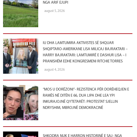
NGA ARIF EJUPI
august 5, 2026
IU DHA LAMTUMIRA AKTIVISTES SË SHQUAR
SHQIPTARO-AMERIKANE LISA MILICAJ BAJRAKTARI –
HARRY BAJRAKTARI: LAMTUMIRË E DASHUR LISA – I
PRANISHËM EDHE KONGRESMENI RITCHIE TORRES
august 4, 2026
“MOS U DORËZONI”- REZISTENCA PËR DORËHEQJEN E
RAMËS NË DITËN E 66, DUA LIPA DHE LEA YPI
INKURAJOJNË QYTETARËT: PROTESTAT SJELLIN
NDRYSHIM, MBROJNË DEMOKRACINË
SHKODRA NUK E HARRON HISTORINË E SAJ- NGA