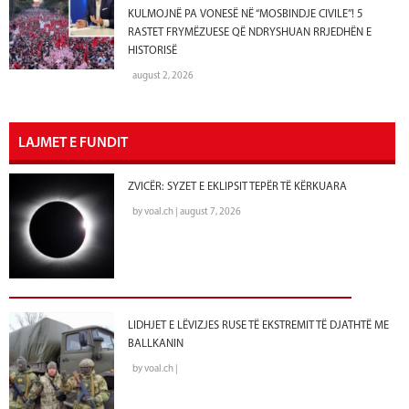
KULMOJNË PA VONESË NË “MOSBINDJE CIVILE”! 5
RASTET FRYMËZUESE QË NDRYSHUAN RRJEDHËN E
HISTORISË
august 2, 2026
LAJMET E FUNDIT
ZVICËR: SYZET E EKLIPSIT TEPËR TË KËRKUARA
by voal.ch | august 7, 2026
LIDHJET E LËVIZJES RUSE TË EKSTREMIT TË DJATHTË ME
BALLKANIN
by voal.ch |