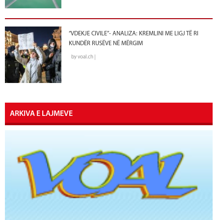
“VDEKJE CIVILE”- ANALIZA: KREMLINI ME LIGJ TË RI
KUNDËR RUSËVE NË MËRGIM
by voal.ch |
ARKIVA E LAJMEVE