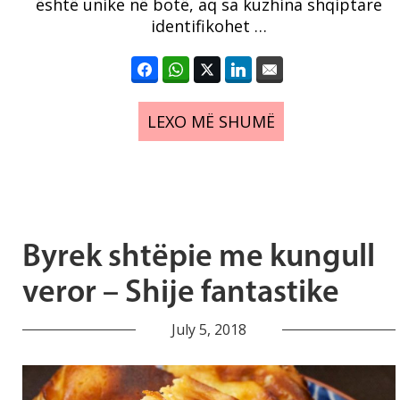
është unike në botë, aq sa kuzhina shqiptare
identifikohet …
LEXO MË SHUMË
Byrek shtëpie me kungull
veror – Shije fantastike
July 5, 2018