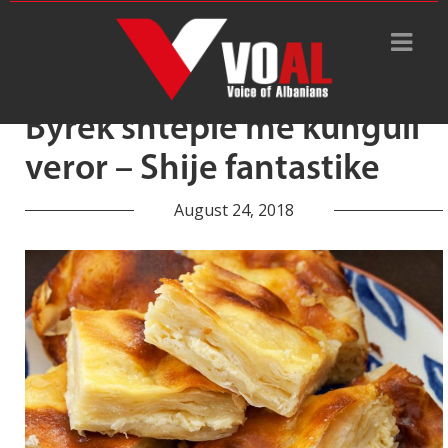
Tag Archive: kungull veror
Byrek shtëpie me kungull
veror – Shije fantastike
August 24, 2018