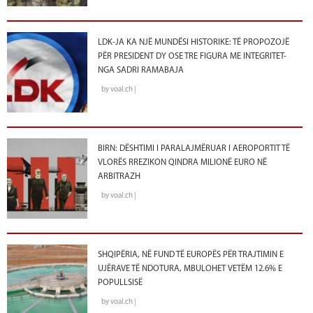
LDK-JA KA NJË MUNDËSI HISTORIKE: TË PROPOZOJË
PËR PRESIDENT DY OSE TRE FIGURA ME INTEGRITET-
NGA SADRI RAMABAJA
by voal.ch |
BIRN: DËSHTIMI I PARALAJMËRUAR I AEROPORTIT TË
VLORËS RREZIKON QINDRA MILIONË EURO NË
ARBITRAZH
by voal.ch |
SHQIPËRIA, NË FUND TË EUROPËS PËR TRAJTIMIN E
UJËRAVE TË NDOTURA, MBULOHET VETËM 12.6% E
POPULLSISË
by voal.ch |