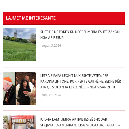
LAJMET ME INTERESANTE
SHËTITJE NË TOKËN KU NDERSHMËRIA ËSHTË ZAKON-
NGA ARIF EJUPI
august 5, 2026
LETRA E PAPA LEONIT NUK ËSHTË VETËM PËR
KARDINALIN TONË, POR PËR TË GJITHË NE, (EDHE PËR
ATA QË S’DUAN TA LEXOJNË…)- NGA VISAR ZHITI
august 1, 2026
IU DHA LAMTUMIRA AKTIVISTES SË SHQUAR
SHQIPTARO-AMERIKANE LISA MILICAJ BAJRAKTARI –