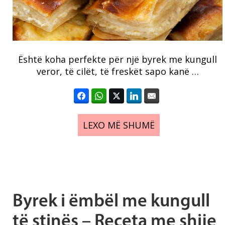
Është koha perfekte për një byrek me kungull
veror, të cilët, të freskët sapo kanë …
LEXO MË SHUMË
Byrek i ëmbël me kungull
të stinës – Receta me shije