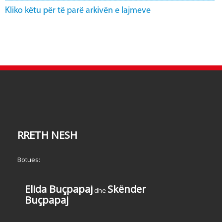
Kliko këtu për të parë arkivën e lajmeve
RRETH NESH
Botues:
Elida Buçpapaj
Skënder
dhe
Buçpapaj