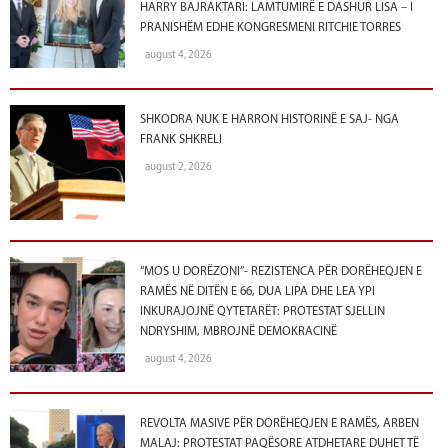
HARRY BAJRAKTARI: LAMTUMIRË E DASHUR LISA – I
PRANISHËM EDHE KONGRESMENI RITCHIE TORRES
august 4, 2026
SHKODRA NUK E HARRON HISTORINË E SAJ- NGA
FRANK SHKRELI
august 2, 2026
“MOS U DORËZONI”- REZISTENCA PËR DORËHEQJEN E
RAMËS NË DITËN E 66, DUA LIPA DHE LEA YPI
INKURAJOJNË QYTETARËT: PROTESTAT SJELLIN
NDRYSHIM, MBROJNË DEMOKRACINË
august 4, 2026
REVOLTA MASIVE PËR DORËHEQJEN E RAMËS, ARBEN
MALAJ: PROTESTAT PAQËSORE ATDHETARE DUHET TË