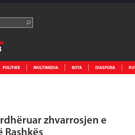
POLITIKE
MULTIMEDIA
BOTA
DIASPORA
KU
rdhëruar zhvarrosjen e
ë Rashkës