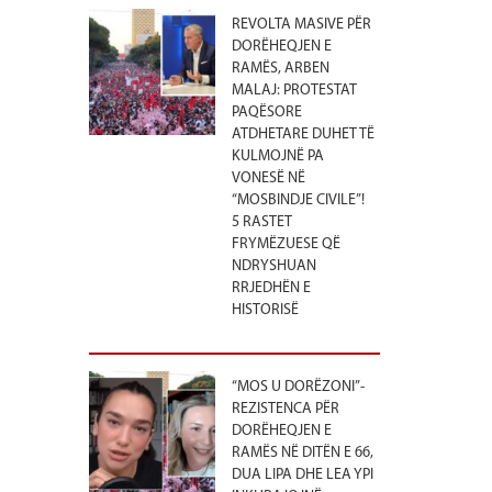
REVOLTA MASIVE PËR
DORËHEQJEN E
RAMËS, ARBEN
MALAJ: PROTESTAT
PAQËSORE
ATDHETARE DUHET TË
KULMOJNË PA
VONESË NË
“MOSBINDJE CIVILE”!
5 RASTET
FRYMËZUESE QË
NDRYSHUAN
RRJEDHËN E
HISTORISË
“MOS U DORËZONI”-
REZISTENCA PËR
DORËHEQJEN E
RAMËS NË DITËN E 66,
DUA LIPA DHE LEA YPI