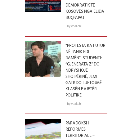
DEMOKRATIK TË
KOSOVËS NGA ELIDA
BUÇPAPAJ
by voal.ch |
“PROTESTA KA FUTUR
NË PANIK EDI
RAMËN”- STUDENTI:
“GJENERATA Z” DO
NDRYSHOJË
SHQIPËRINË, JEMI
GATI! DO LUFTOJMË
KLASËN E VJETËR
POLITIKE
by voal.ch |
PARADOKSI I
REFORMËS
TERRITORIALE –