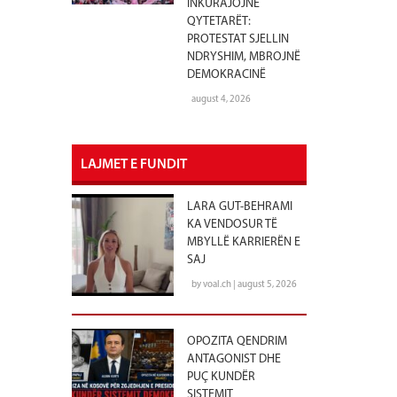
INKURAJOJNË
QYTETARËT:
PROTESTAT SJELLIN
NDRYSHIM, MBROJNË
DEMOKRACINË
august 4, 2026
LAJMET E FUNDIT
LARA GUT-BEHRAMI
KA VENDOSUR TË
MBYLLË KARRIERËN E
SAJ
by voal.ch | august 5, 2026
OPOZITA QENDRIM
ANTAGONIST DHE
PUÇ KUNDËR
SISTEMIT