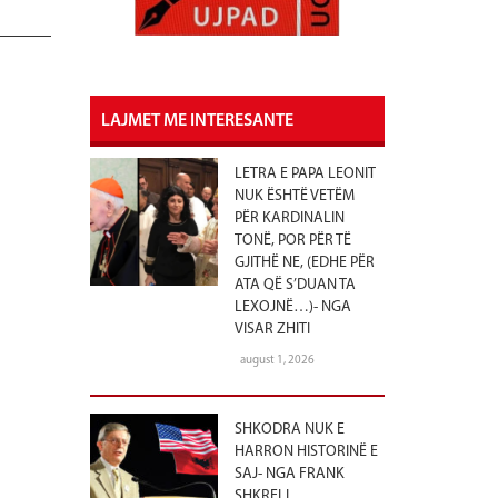
LAJMET ME INTERESANTE
LETRA E PAPA LEONIT
NUK ËSHTË VETËM
PËR KARDINALIN
TONË, POR PËR TË
GJITHË NE, (EDHE PËR
ATA QË S’DUAN TA
LEXOJNË…)- NGA
VISAR ZHITI
august 1, 2026
SHKODRA NUK E
HARRON HISTORINË E
SAJ- NGA FRANK
SHKRELI