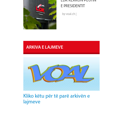
LDK KËRKON POSTIN
E PRESIDENTIT
by voal.ch |
ARKIVA E LAJMEVE
Kliko këtu për të parë arkivën e
lajmeve