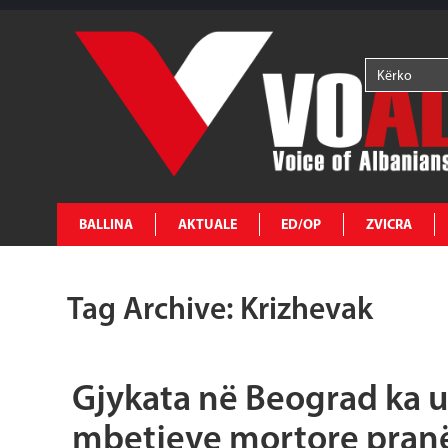
BALLINA
AKTUALE
ED/OP
ZVICRA
Tag Archive: Krizhevak
Gjykata në Beograd ka u
mbetjeve mortore pran