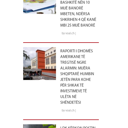
BASHKITË NËN 10
MIJË BANORË
MBETEN, NDËRSA
SHKRIHEN 4 QË KANË
MBI 25 MIJË BANORË
by voal.ch |
RAPORTI I DHOMËS
AMERIKANE TË
TREGTISË NGRE
ALARMIN: MIJËRA
SHQIPTARË HUMBIN
JETËN PARA KOHE
PËR SHKAK TË
INVESTIMEVE TË
ULËTA NË
SHËNDETËSI
by voal.ch |