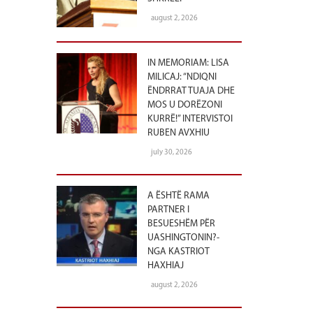
august 2, 2026
IN MEMORIAM: LISA
MILICAJ: “NDIQNI
ËNDRRAT TUAJA DHE
MOS U DORËZONI
KURRË!” INTERVISTOI
RUBEN AVXHIU
july 30, 2026
A ËSHTË RAMA
PARTNER I
BESUESHËM PËR
UASHINGTONIN?-
NGA KASTRIOT
HAXHIAJ
august 2, 2026