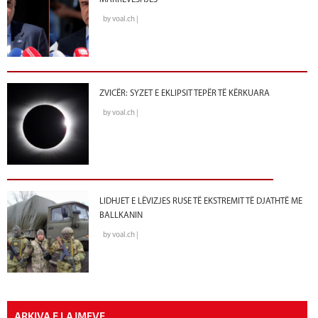
MARRËVESHJES
by voal.ch |
ZVICËR: SYZET E EKLIPSIT TEPËR TË KËRKUARA
by voal.ch |
LIDHJET E LËVIZJES RUSE TË EKSTREMIT TË DJATHTË ME
BALLKANIN
by voal.ch |
ARKIVA E LAJMEVE