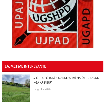
LAJMET ME INTERESANTE
SHËTITJE NË TOKËN KU NDERSHMËRIA ËSHTË ZAKON-
NGA ARIF EJUPI
august 5, 2026