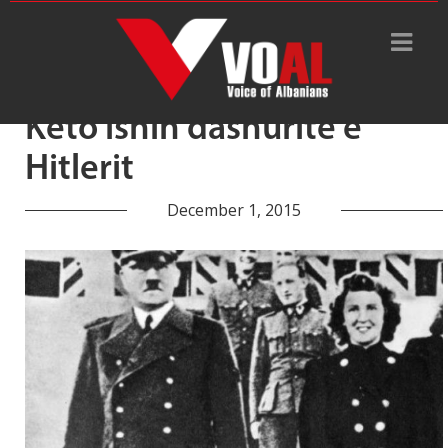
Tag Archive: jetë dashurore
Këto ishin dashuritë e
Hitlerit
December 1, 2015