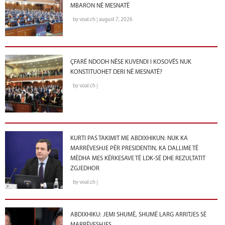
MBARON NË MESNATË
by voal.ch | august 7, 2026
ÇFARË NDODH NËSE KUVENDI I KOSOVËS NUK
KONSTITUOHET DERI NË MESNATË?
by voal.ch |
KURTI PAS TAKIMIT ME ABDIXHIKUN: NUK KA
MARRËVESHJE PËR PRESIDENTIN, KA DALLIME TË
MËDHA MES KËRKESAVE TË LDK-SË DHE REZULTATIT
ZGJEDHOR
by voal.ch |
ABDIXHIKU: JEMI SHUMË, SHUMË LARG ARRITJES SË