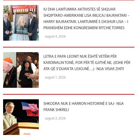
IU DHA LAMTUMIRA AKTIVISTES SË SHQUAR
SHQIPTARO-AMERIKANE LISA MILICAJ BAJRAKTARI –
HARRY BAJRAKTARI: LAMTUMIRË E DASHUR LISA – I
PRANISHËM EDHE KONGRESMENI RITCHIE TORRES
august 4, 2026
LETRA E PAPA LEONIT NUK ËSHTË VETËM PËR
KARDINALIN TONË, POR PËR TË GJITHË NE, (EDHE PËR
ATA QË S’DUAN TA LEXOJNË…)- NGA VISAR ZHITI
august 1, 2026
SHKODRA NUK E HARRON HISTORINË E SAJ- NGA
FRANK SHKRELI
august 2, 2026