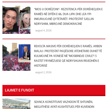
“MOS U DORËZONI”- REZISTENCA PËR DORËHEQJEN E
RAMËS NË DITËN E 66, DUA LIPA DHE LEA YPI
INKURAJOJNË QYTETARËT: PROTESTAT SJELLIN
NDRYSHIM, MBROJNË DEMOKRACINË
august 4, 2026
REVOLTA MASIVE PËR DORËHEQJEN E RAMËS, ARBEN
MALAJ: PROTESTAT PAQËSORE ATDHETARE DUHET TË
KULMOJNË PA VONESË NË “MOSBINDJE CIVILE”! 5
RASTET FRYMËZUESE QË NDRYSHUAN RRJEDHËN E
HISTORISË
august 2, 2026
LAJMET E FUNDIT
SEANCA KONSTITUIVE VAZHDON TË SHTUNËN,
MEGJITHËSE AFATI KUSHTETUES PËR KUVENDIN