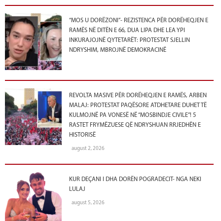
“MOS U DORËZONI”- REZISTENCA PËR DORËHEQJEN E
RAMËS NË DITËN E 66, DUA LIPA DHE LEA YPI
INKURAJOJNË QYTETARËT: PROTESTAT SJELLIN
NDRYSHIM, MBROJNË DEMOKRACINË
REVOLTA MASIVE PËR DORËHEQJEN E RAMËS, ARBEN
MALAJ: PROTESTAT PAQËSORE ATDHETARE DUHET TË
KULMOJNË PA VONESË NË “MOSBINDJE CIVILE”! 5
RASTET FRYMËZUESE QË NDRYSHUAN RRJEDHËN E
HISTORISË
august 2, 2026
KUR DEÇANI I DHA DORËN POGRADECIT- NGA NEKI
LULAJ
august 5, 2026