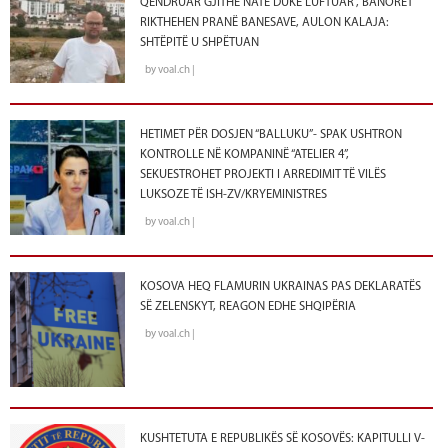
QËNDRUAR GJITHË NATË DUKE LUFTUAR”, BANORËT
RIKTHEHEN PRANË BANESAVE, AULON KALAJA:
SHTËPITË U SHPËTUAN
by voal.ch |
HETIMET PËR DOSJEN “BALLUKU”- SPAK USHTRON
KONTROLLE NË KOMPANINË “ATELIER 4”,
SEKUESTROHET PROJEKTI I ARREDIMIT TË VILËS
LUKSOZE TË ISH-ZV/KRYEMINISTRES
by voal.ch |
KOSOVA HEQ FLAMURIN UKRAINAS PAS DEKLARATËS
SË ZELENSKYT, REAGON EDHE SHQIPËRIA
by voal.ch |
KUSHTETUTA E REPUBLIKËS SË KOSOVËS: KAPITULLI V-