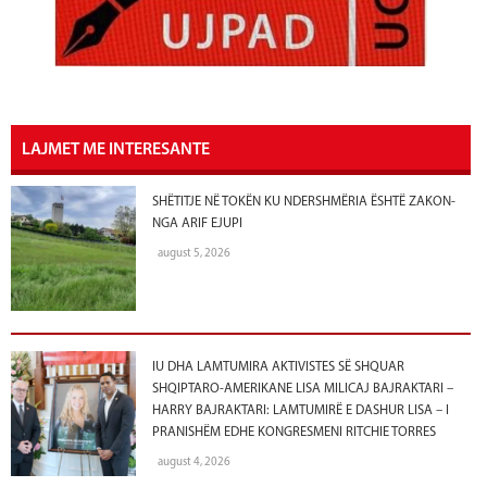
LAJMET ME INTERESANTE
SHËTITJE NË TOKËN KU NDERSHMËRIA ËSHTË ZAKON-
NGA ARIF EJUPI
august 5, 2026
IU DHA LAMTUMIRA AKTIVISTES SË SHQUAR
SHQIPTARO-AMERIKANE LISA MILICAJ BAJRAKTARI –
HARRY BAJRAKTARI: LAMTUMIRË E DASHUR LISA – I
PRANISHËM EDHE KONGRESMENI RITCHIE TORRES
august 4, 2026