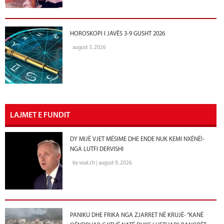
HOROSKOPI I JAVËS 3-9 GUSHT 2026
august 3, 2026
LAJMET E FUNDIT
DY MIJË VJET MËSIME DHE ENDE NUK KEMI NXËNË!-
NGA LUTFI DERVISHI
by voal.ch | august 9, 2026
PANIKU DHE FRIKA NGA ZJARRET NË KRUJË- “KANË