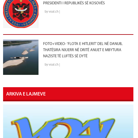
PRESIDENTI I REPUBLIKËS SË KOSOVËS
by voal.ch |
FOTO+VIDEO- ‘FLOTA E HITLERIT’ DEL NË DANUB,
THATËSIRA NXJERR NË DRITË ANIJET E MBYTURA
NAZISTE TË LUFTËS SË DYTË
by voal.ch |
ARKIVA E LAJMEVE