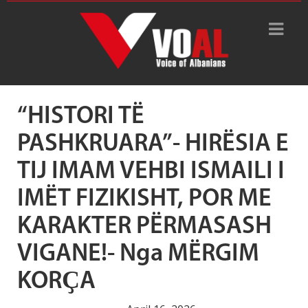
Tag Archive: Imam Vehbi
Ismaili
“HISTORI TË
PASHKRUARA”- HIRËSIA E
TIJ IMAM VEHBI ISMAILI I
IMËT FIZIKISHT, POR ME
KARAKTER PËRMASASH
VIGANE!- Nga MËRGIM
KORҪA