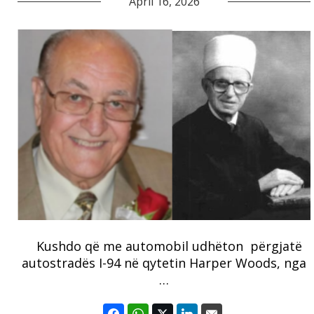
April 16, 2026
Kushdo që me automobil udhëton përgjatë
autostradës I-94 në qytetin Harper Woods, nga
…