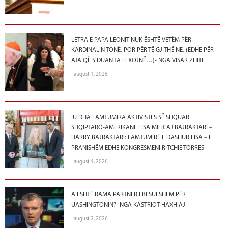
LETRA E PAPA LEONIT NUK ËSHTË VETËM PËR
KARDINALIN TONË, POR PËR TË GJITHË NE, (EDHE PËR
ATA QË S’DUAN TA LEXOJNË…)- NGA VISAR ZHITI
august 1, 2026
IU DHA LAMTUMIRA AKTIVISTES SË SHQUAR
SHQIPTARO-AMERIKANE LISA MILICAJ BAJRAKTARI –
HARRY BAJRAKTARI: LAMTUMIRË E DASHUR LISA – I
PRANISHËM EDHE KONGRESMENI RITCHIE TORRES
august 4, 2026
A ËSHTË RAMA PARTNER I BESUESHËM PËR
UASHINGTONIN?- NGA KASTRIOT HAXHIAJ
august 2, 2026