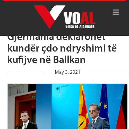
Tag Archive: idetë për ndarje
Gjermania deklarohet
kundër çdo ndryshimi të
kufijve në Ballkan
May 3, 2021