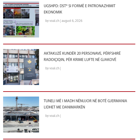
UGSHPD: DST* SI FORMË E PATRONAZHIMIT
EKONOMIK
by voal.ch | august 6, 2026
AKTAKUZË KUNDËR 20 PERSONAVE, PËRFSHIRË
RADOIÇIQIN, PËR KRIME LUFTE NË GJAKOVË
by voal.ch |
TUNELI MË I MADH NËNUJOR NË BOTË GJERMANIA
LIDHET ME DANIMARKËN
by voal.ch |