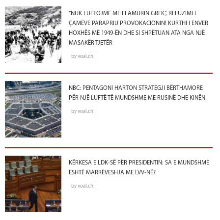
“NUK LUFTOJMË ME FLAMURIN GREK”, REFUZIMI I
ÇAMËVE PARAPRIU PROVOKACIONIN! KURTHI I ENVER
HOXHËS MË 1949-ËN DHE SI SHPËTUAN ATA NGA NJË
MASAKËR TJETËR
by voal.ch |
NBC: PENTAGONI HARTON STRATEGJI BËRTHAMORE
PËR NJË LUFTË TË MUNDSHME ME RUSINË DHE KINËN
by voal.ch |
KËRKESA E LDK-SË PËR PRESIDENTIN: SA E MUNDSHME
ËSHTË MARRËVESHJA ME LVV-NË?
by voal.ch |