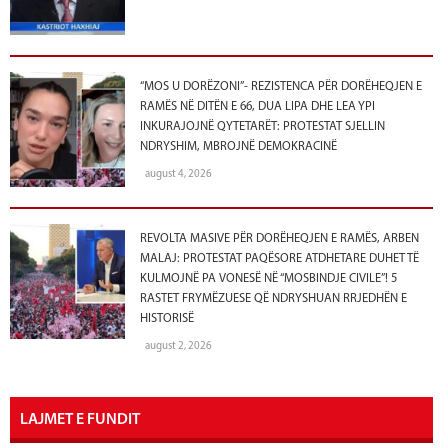
“MOS U DORËZONI”- REZISTENCA PËR DORËHEQJEN E
RAMËS NË DITËN E 66, DUA LIPA DHE LEA YPI
INKURAJOJNË QYTETARËT: PROTESTAT SJELLIN
NDRYSHIM, MBROJNË DEMOKRACINË
august 4, 2026
REVOLTA MASIVE PËR DORËHEQJEN E RAMËS, ARBEN
MALAJ: PROTESTAT PAQËSORE ATDHETARE DUHET TË
KULMOJNË PA VONESË NË “MOSBINDJE CIVILE”! 5
RASTET FRYMËZUESE QË NDRYSHUAN RRJEDHËN E
HISTORISË
august 2, 2026
LAJMET E FUNDIT