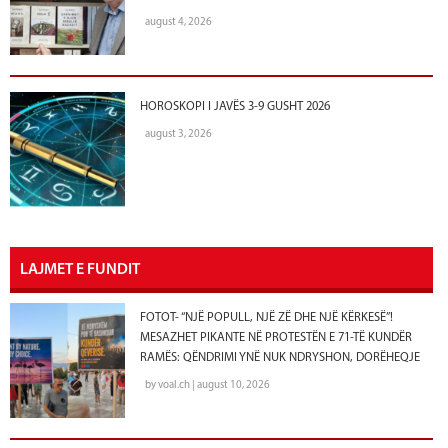
august 4, 2026
HOROSKOPI I JAVËS 3-9 GUSHT 2026
august 3, 2026
LAJMET E FUNDIT
FOTOT- “NJË POPULL, NJË ZË DHE NJË KËRKESË”!
MESAZHET PIKANTE NË PROTESTËN E 71-TË KUNDËR
RAMËS: QËNDRIMI YNË NUK NDRYSHON, DORËHEQJE
by voal.ch | august 10, 2026