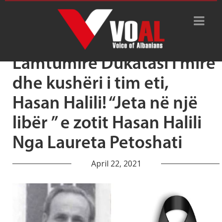
Tag Archive: Hasan Halili
Lamtumirë Dukatasi i mirë
dhe kushëri i tim eti,
Hasan Halili! “Jeta në një
libër ” e zotit Hasan Halili
Nga Laureta Petoshati
April 22, 2021