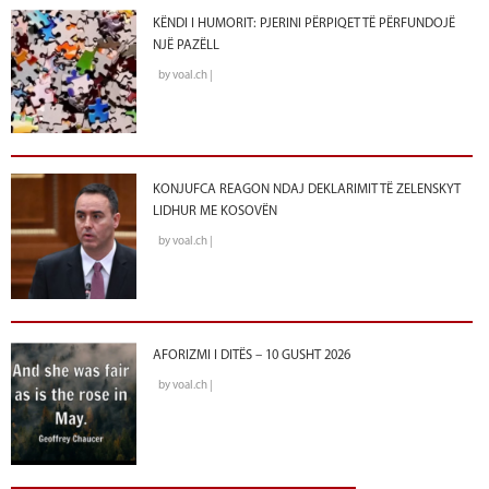
KËNDI I HUMORIT: PJERINI PËRPIQET TË PËRFUNDOJË
NJË PAZËLL
by voal.ch |
KONJUFCA REAGON NDAJ DEKLARIMIT TË ZELENSKYT
LIDHUR ME KOSOVËN
by voal.ch |
AFORIZMI I DITËS – 10 GUSHT 2026
by voal.ch |