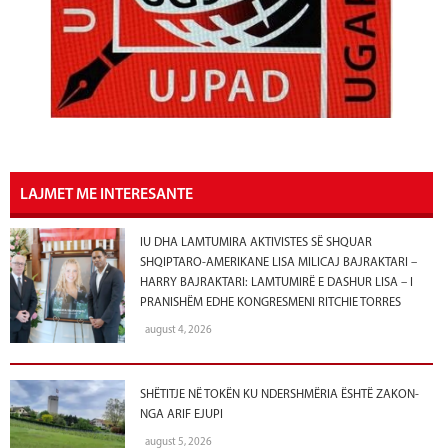
LAJMET ME INTERESANTE
IU DHA LAMTUMIRA AKTIVISTES SË SHQUAR
SHQIPTARO-AMERIKANE LISA MILICAJ BAJRAKTARI –
HARRY BAJRAKTARI: LAMTUMIRË E DASHUR LISA – I
PRANISHËM EDHE KONGRESMENI RITCHIE TORRES
august 4, 2026
SHËTITJE NË TOKËN KU NDERSHMËRIA ËSHTË ZAKON-
NGA ARIF EJUPI
august 5, 2026