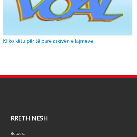
Kliko këtu për të parë arkivën e lajmeve
RRETH NESH
Botues: