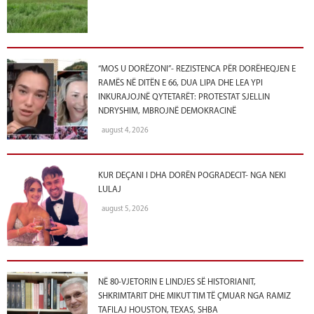
“MOS U DORËZONI”- REZISTENCA PËR DORËHEQJEN E
RAMËS NË DITËN E 66, DUA LIPA DHE LEA YPI
INKURAJOJNË QYTETARËT: PROTESTAT SJELLIN
NDRYSHIM, MBROJNË DEMOKRACINË
august 4, 2026
KUR DEÇANI I DHA DORËN POGRADECIT- NGA NEKI
LULAJ
august 5, 2026
NË 80-VJETORIN E LINDJES SË HISTORIANIT,
SHKRIMTARIT DHE MIKUT TIM TË ÇMUAR NGA RAMIZ
TAFILAJ HOUSTON, TEXAS, SHBA