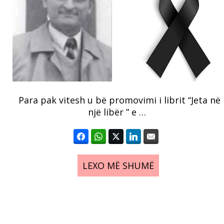
Para pak vitesh u bë promovimi i librit “Jeta në
një libër ” e …
LEXO MË SHUMË