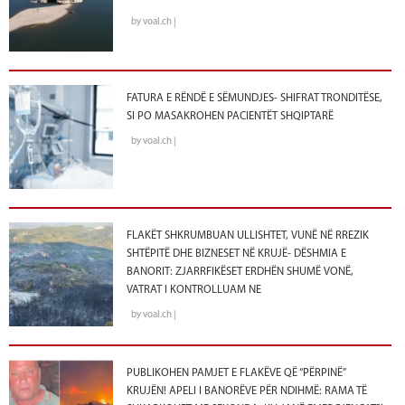
by voal.ch |
FATURA E RËNDË E SËMUNDJES- SHIFRAT TRONDITËSE,
SI PO MASAKROHEN PACIENTËT SHQIPTARË
by voal.ch |
FLAKËT SHKRUMBUAN ULLISHTET, VUNË NË RREZIK
SHTËPITË DHE BIZNESET NË KRUJË- DËSHMIA E
BANORIT: ZJARRFIKËSET ERDHËN SHUMË VONË,
VATRAT I KONTROLLUAM NE
by voal.ch |
PUBLIKOHEN PAMJET E FLAKËVE QË “PËRPINË”
KRUJËN! APELI I BANORËVE PËR NDIHMË: RAMA TË