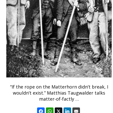
“If the rope on the Matterhorn didn’t break, I
wouldn’t exist.” Matthias Taugwalder talks
matter-of-factly …