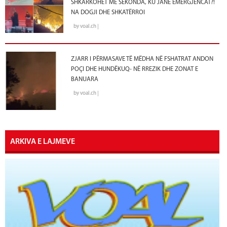
SHKARKOHET ME SEKONDA, KU JANË EMERGJENCAT?!
NA DOGJI DHE SHKATËRROI
by voal.ch |
ZJARR I PËRMASAVE TË MËDHA NË FSHATRAT ANDON
POÇI DHE HUNDËKUQ- NË RREZIK DHE ZONAT E
BANUARA
by voal.ch |
ARKIVA E LAJMEVE