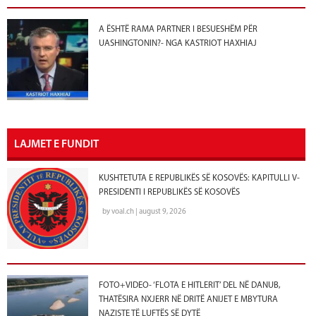
A ËSHTË RAMA PARTNER I BESUESHËM PËR
UASHINGTONIN?- NGA KASTRIOT HAXHIAJ
LAJMET E FUNDIT
KUSHTETUTA E REPUBLIKËS SË KOSOVËS: KAPITULLI V-
PRESIDENTI I REPUBLIKËS SË KOSOVËS
by voal.ch | august 9, 2026
FOTO+VIDEO- ‘FLOTA E HITLERIT’ DEL NË DANUB,
THATËSIRA NXJERR NË DRITË ANIJET E MBYTURA
NAZISTE TË LUFTËS SË DYTË