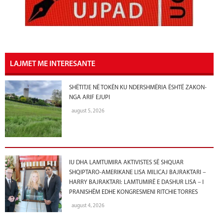
LAJMET ME INTERESANTE
SHËTITJE NË TOKËN KU NDERSHMËRIA ËSHTË ZAKON-
NGA ARIF EJUPI
august 5, 2026
IU DHA LAMTUMIRA AKTIVISTES SË SHQUAR
SHQIPTARO-AMERIKANE LISA MILICAJ BAJRAKTARI –
HARRY BAJRAKTARI: LAMTUMIRË E DASHUR LISA – I
PRANISHËM EDHE KONGRESMENI RITCHIE TORRES
august 4, 2026