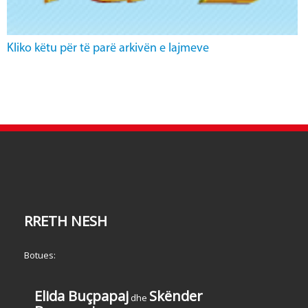
Kliko këtu për të parë arkivën e lajmeve
RRETH NESH
Botues:
Elida Buçpapaj
Skënder
dhe