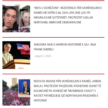
“MOS U DORËZONI”- REZISTENCA PËR DORËHEQJEN E
RAMËS NË DITËN E 66, DUA LIPA DHE LEA YPI
INKURAJOJNË QYTETARËT: PROTESTAT SJELLIN
NDRYSHIM, MBROJNË DEMOKRACINË
SHKODRA NUK E HARRON HISTORINË E SAJ- NGA
FRANK SHKRELI
august 2, 2026
REVOLTA MASIVE PËR DORËHEQJEN E RAMËS, ARBEN
MALAJ: PROTESTAT PAQËSORE ATDHETARE DUHET TË
KULMOJNË PA VONESË NË “MOSBINDJE CIVILE”! 5
RASTET FRYMËZUESE QË NDRYSHUAN RRJEDHËN E
HISTORISË