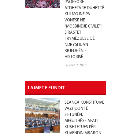
PAQËSORE
ATDHETARE DUHET TË
KULMOJNË PA
VONESË NË
“MOSBINDJE CIVILE”!
5 RASTET
FRYMËZUESE QË
NDRYSHUAN
RRJEDHËN E
HISTORISË
august 2, 2026
LAJMET E FUNDIT
SEANCA KONSTITUIVE
VAZHDON TË
SHTUNËN,
MEGJITHËSE AFATI
KUSHTETUES PËR
KUVENDIN MBARON