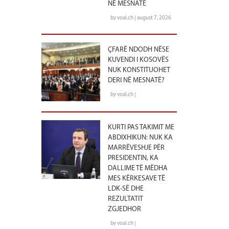
NË MESNATË
by voal.ch | august 7, 2026
ÇFARË NDODH NËSE
KUVENDI I KOSOVËS
NUK KONSTITUOHET
DERI NË MESNATË?
by voal.ch |
KURTI PAS TAKIMIT ME
ABDIXHIKUN: NUK KA
MARRËVESHJE PËR
PRESIDENTIN, KA
DALLIME TË MËDHA
MES KËRKESAVE TË
LDK-SË DHE
REZULTATIT
ZGJEDHOR
by voal.ch |