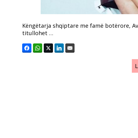
Këngëtarja shqiptare me famë botërore, Ava
titullohet …