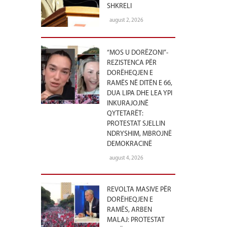
SHKRELI
august 2, 2026
“MOS U DORËZONI”-
REZISTENCA PËR
DORËHEQJEN E
RAMËS NË DITËN E 66,
DUA LIPA DHE LEA YPI
INKURAJOJNË
QYTETARËT:
PROTESTAT SJELLIN
NDRYSHIM, MBROJNË
DEMOKRACINË
august 4, 2026
REVOLTA MASIVE PËR
DORËHEQJEN E
RAMËS, ARBEN
MALAJ: PROTESTAT