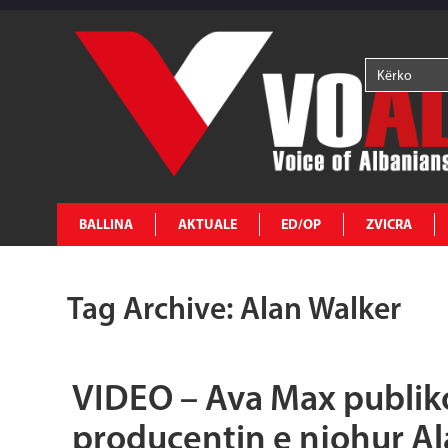
BALLINA
AKTUALE
ED/OP
ZVICRA
Tag Archive: Alan Walker
VIDEO – Ava Max publik
producentin e njohur Al