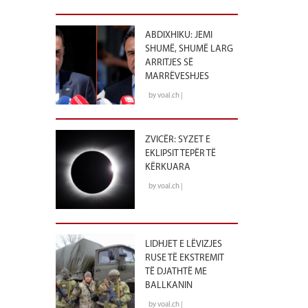
ABDIXHIKU: JEMI
SHUMË, SHUMË LARG
ARRITJES SË
MARRËVESHJES
by voal.ch |
ZVICËR: SYZET E
EKLIPSIT TEPËR TË
KËRKUARA
by voal.ch |
LIDHJET E LËVIZJES
RUSE TË EKSTREMIT
TË DJATHTË ME
BALLKANIN
by voal.ch |