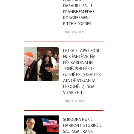
LAMTUMIRË E
DASHUR LISA – I
PRANISHËM EDHE
KONGRESMENI
RITCHIE TORRES
august 4, 2026
LETRA E PAPA LEONIT
NUK ËSHTË VETËM
PËR KARDINALIN
TONË, POR PËR TË
GJITHË NE, (EDHE PËR
ATA QË S’DUAN TA
LEXOJNË…)- NGA
VISAR ZHITI
august 1, 2026
SHKODRA NUK E
HARRON HISTORINË E
SAJ- NGA FRANK