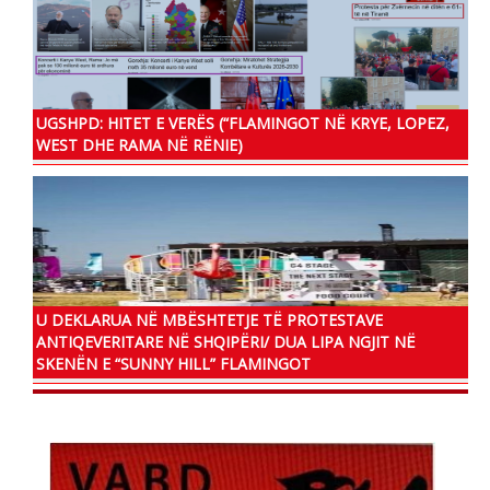
UGSHPD: HITET E VERËS (“FLAMINGOT NË KRYE, LOPEZ,
WEST DHE RAMA NË RËNIE)
U DEKLARUA NË MBËSHTETJE TË PROTESTAVE
ANTIQEVERITARE NË SHQIPËRI/ DUA LIPA NGJIT NË
SKENËN E “SUNNY HILL” FLAMINGOT