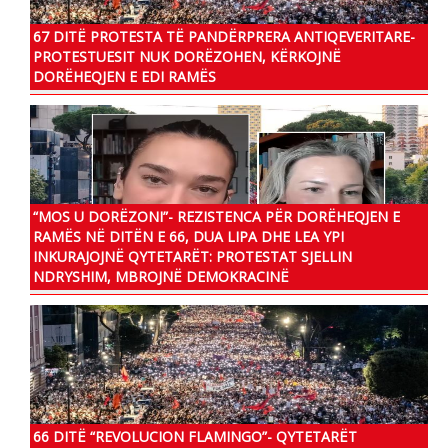
67 DITË PROTESTA TË PANDËRPRERA ANTIQEVERITARE-
PROTESTUESIT NUK DORËZOHEN, KËRKOJNË
DORËHEQJEN E EDI RAMËS
“MOS U DORËZONI”- REZISTENCA PËR DORËHEQJEN E
RAMËS NË DITËN E 66, DUA LIPA DHE LEA YPI
INKURAJOJNË QYTETARËT: PROTESTAT SJELLIN
NDRYSHIM, MBROJNË DEMOKRACINË
66 DITË “REVOLUCION FLAMINGO”- QYTETARËT