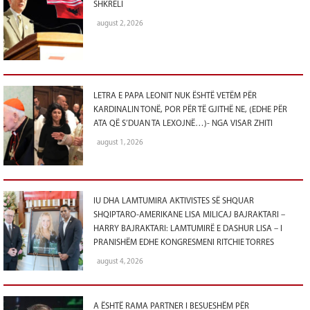
SHKRELI
august 2, 2026
LETRA E PAPA LEONIT NUK ËSHTË VETËM PËR
KARDINALIN TONË, POR PËR TË GJITHË NE, (EDHE PËR
ATA QË S’DUAN TA LEXOJNË…)- NGA VISAR ZHITI
august 1, 2026
IU DHA LAMTUMIRA AKTIVISTES SË SHQUAR
SHQIPTARO-AMERIKANE LISA MILICAJ BAJRAKTARI –
HARRY BAJRAKTARI: LAMTUMIRË E DASHUR LISA – I
PRANISHËM EDHE KONGRESMENI RITCHIE TORRES
august 4, 2026
A ËSHTË RAMA PARTNER I BESUESHËM PËR