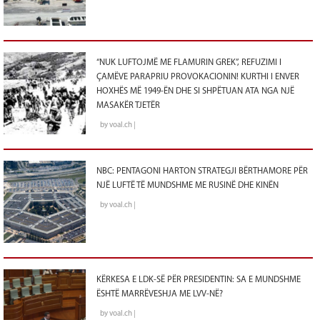
“NUK LUFTOJMË ME FLAMURIN GREK”, REFUZIMI I
ÇAMËVE PARAPRIU PROVOKACIONIN! KURTHI I ENVER
HOXHËS MË 1949-ËN DHE SI SHPËTUAN ATA NGA NJË
MASAKËR TJETËR
by voal.ch |
NBC: PENTAGONI HARTON STRATEGJI BËRTHAMORE PËR
NJË LUFTË TË MUNDSHME ME RUSINË DHE KINËN
by voal.ch |
KËRKESA E LDK-SË PËR PRESIDENTIN: SA E MUNDSHME
ËSHTË MARRËVESHJA ME LVV-NË?
by voal.ch |