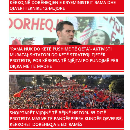
KËRKOJNË DORËHEQJEN E KRYEMINISTRIT RAMA DHE
QEVERI TEKNIKE 12-MUJORE
“RAMA NUK DO KETË PUSHIME TË QETA”- AKTIVISTI
MURATAJ: SHTATORI DO KETË STRATEGJI TJETËR
PROTESTE, POR KËRKESA TË NJËJTA! PO PUNOJMË PËR
DIÇKA MË TË MADHE
SHQIPTARËT VIJOJNË TË BËJNË HISTORI- 65 DITË
PROTESTA MASIVE TË PANDËRPRERA KUNDËR QEVERISË,
KËRKOHET DORËHEQJA E EDI RAMËS