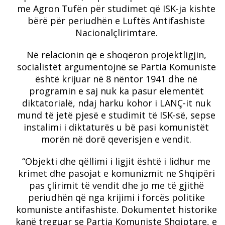
me Agron Tufën për studimet që ISK-ja kishte
bërë për periudhën e Luftës Antifashiste
Nacionalçlirimtare.
Në relacionin që e shoqëron projektligjin,
socialistët argumentojnë se Partia Komuniste
është krijuar në 8 nëntor 1941 dhe në
programin e saj nuk ka pasur elementët
diktatorialë, ndaj harku kohor i LANÇ-it nuk
mund të jetë pjesë e studimit të ISK-së, sepse
instalimi i diktaturës u bë pasi komunistët
morën në dorë qeverisjen e vendit.
“Objekti dhe qëllimi i ligjit është i lidhur me
krimet dhe pasojat e komunizmit ne Shqipëri
pas çlirimit të vendit dhe jo me të gjithë
periudhën që nga krijimi i forcës politike
komuniste antifashiste. Dokumentet historike
kanë treguar se Partia Komuniste Shqiptare, e