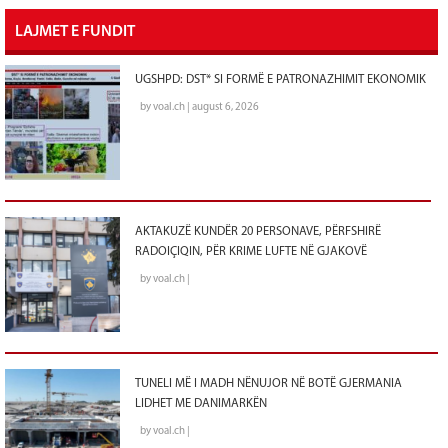
LAJMET E FUNDIT
UGSHPD: DST* SI FORMË E PATRONAZHIMIT EKONOMIK
by voal.ch | august 6, 2026
AKTAKUZË KUNDËR 20 PERSONAVE, PËRFSHIRË
RADOIÇIQIN, PËR KRIME LUFTE NË GJAKOVË
by voal.ch |
TUNELI MË I MADH NËNUJOR NË BOTË GJERMANIA
LIDHET ME DANIMARKËN
by voal.ch |