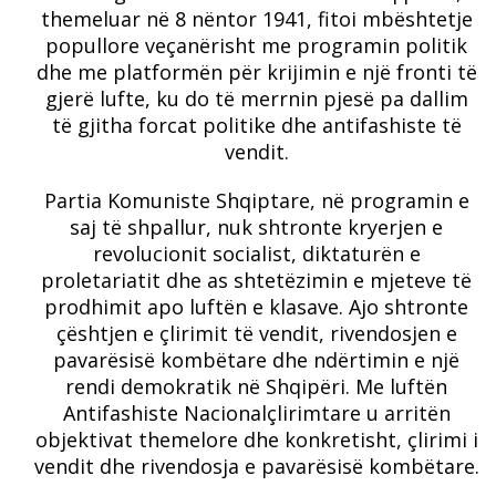
themeluar në 8 nëntor 1941, fitoi mbështetje
popullore veçanërisht me programin politik
dhe me platformën për krijimin e një fronti të
gjerë lufte, ku do të merrnin pjesë pa dallim
të gjitha forcat politike dhe antifashiste të
vendit.
Partia Komuniste Shqiptare, në programin e
saj të shpallur, nuk shtronte kryerjen e
revolucionit socialist, diktaturën e
proletariatit dhe as shtetëzimin e mjeteve të
prodhimit apo luftën e klasave. Ajo shtronte
çështjen e çlirimit të vendit, rivendosjen e
pavarësisë kombëtare dhe ndërtimin e një
rendi demokratik në Shqipëri. Me luftën
Antifashiste Nacionalçlirimtare u arritën
objektivat themelore dhe konkretisht, çlirimi i
vendit dhe rivendosja e pavarësisë kombëtare.