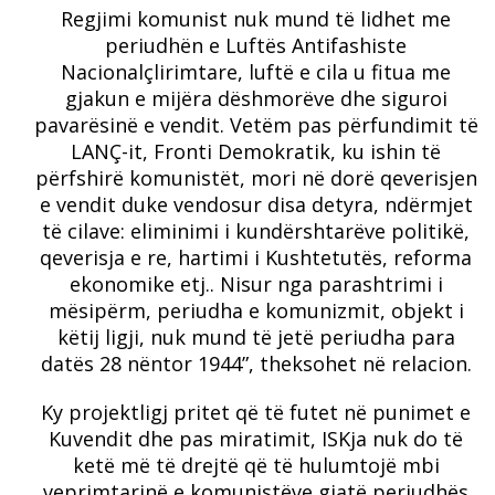
Regjimi komunist nuk mund të lidhet me
periudhën e Luftës Antifashiste
Nacionalçlirimtare, luftë e cila u fitua me
gjakun e mijëra dëshmorëve dhe siguroi
pavarësinë e vendit. Vetëm pas përfundimit të
LANÇ-it, Fronti Demokratik, ku ishin të
përfshirë komunistët, mori në dorë qeverisjen
e vendit duke vendosur disa detyra, ndërmjet
të cilave: eliminimi i kundërshtarëve politikë,
qeverisja e re, hartimi i Kushtetutës, reforma
ekonomike etj.. Nisur nga parashtrimi i
mësipërm, periudha e komunizmit, objekt i
këtij ligji, nuk mund të jetë periudha para
datës 28 nëntor 1944”, theksohet në relacion.
Ky projektligj pritet që të futet në punimet e
Kuvendit dhe pas miratimit, ISKja nuk do të
ketë më të drejtë që të hulumtojë mbi
veprimtarinë e komunistëve gjatë periudhës