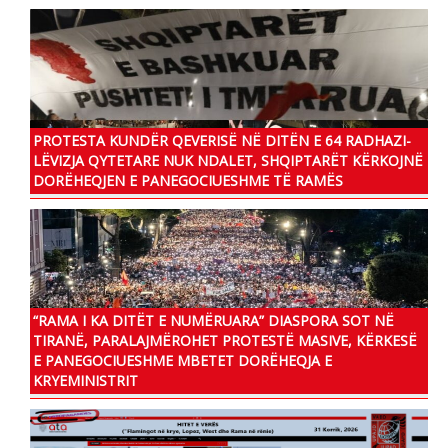
PROTESTA KUNDËR QEVERISË NË DITËN E 64 RADHAZI-
LËVIZJA QYTETARE NUK NDALET, SHQIPTARËT KËRKOJNË
DORËHEQJEN E PANEGOCIUESHME TË RAMËS
“RAMA I KA DITËT E NUMËRUARA” DIASPORA SOT NË
TIRANË, PARALAJMËROHET PROTESTË MASIVE, KËRKESË
E PANEGOCIUESHME MBETET DORËHEQJA E
KRYEMINISTRIT