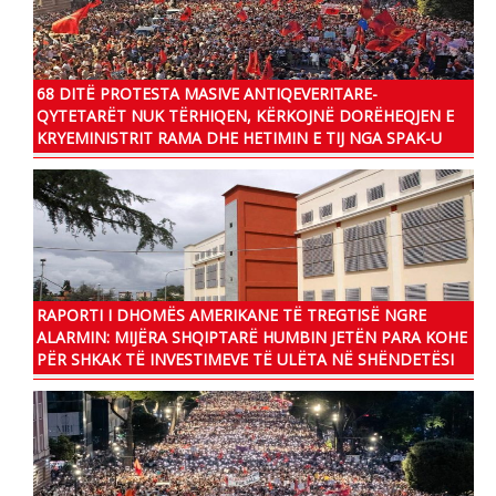
68 DITË PROTESTA MASIVE ANTIQEVERITARE-
QYTETARËT NUK TËRHIQEN, KËRKOJNË DORËHEQJEN E
KRYEMINISTRIT RAMA DHE HETIMIN E TIJ NGA SPAK-U
RAPORTI I DHOMËS AMERIKANE TË TREGTISË NGRE
ALARMIN: MIJËRA SHQIPTARË HUMBIN JETËN PARA KOHE
PËR SHKAK TË INVESTIMEVE TË ULËTA NË SHËNDETËSI