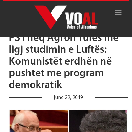
PS i heq Agron Tufës me
ligj studimin e Luftës:
Komunistët erdhën në
pushtet me program
demokratik
June 22, 2019