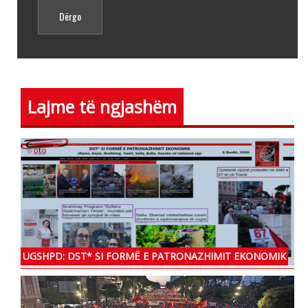
Lajme të ngjashëm
UGSHPD: DST* SI FORMË E PATRONAZHIMIT EKONOMIK