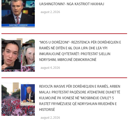
UASHINGTONIN?- NGA KASTRIOT HAXHIAJ
august 2, 2026
“MOS U DORËZONI”- REZISTENCA PËR DORËHEQJEN E
RAMËS NË DITËN E 66, DUA LIPA DHE LEA YPI
INKURAJOJNË QYTETARËT: PROTESTAT SJELLIN
NDRYSHIM, MBROJNË DEMOKRACINË
august 4, 2026
REVOLTA MASIVE PËR DORËHEQJEN E RAMËS, ARBEN
MALAJ: PROTESTAT PAQËSORE ATDHETARE DUHET TË
KULMOJNË PA VONESË NË “MOSBINDJE CIVILE”! 5
RASTET FRYMËZUESE QË NDRYSHUAN RRJEDHËN E
HISTORISË
august 2, 2026