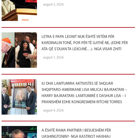
august 2, 2026
LETRA E PAPA LEONIT NUK ËSHTË VETËM PËR
KARDINALIN TONË, POR PËR TË GJITHË NE, (EDHE PËR
ATA QË S’DUAN TA LEXOJNË…)- NGA VISAR ZHITI
august 1, 2026
IU DHA LAMTUMIRA AKTIVISTES SË SHQUAR
SHQIPTARO-AMERIKANE LISA MILICAJ BAJRAKTARI –
HARRY BAJRAKTARI: LAMTUMIRË E DASHUR LISA – I
PRANISHËM EDHE KONGRESMENI RITCHIE TORRES
august 4, 2026
A ËSHTË RAMA PARTNER I BESUESHËM PËR
UASHINGTONIN?- NGA KASTRIOT HAXHIAJ