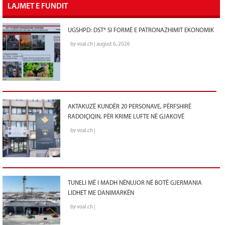
LAJMET E FUNDIT
UGSHPD: DST* SI FORMË E PATRONAZHIMIT EKONOMIK
by voal.ch | august 6, 2026
AKTAKUZË KUNDËR 20 PERSONAVE, PËRFSHIRË
RADOIÇIQIN, PËR KRIME LUFTE NË GJAKOVË
by voal.ch |
TUNELI MË I MADH NËNUJOR NË BOTË GJERMANIA
LIDHET ME DANIMARKËN
by voal.ch |