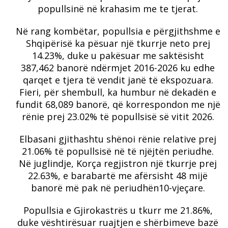
popullsinë në krahasim me te tjerat.
Në rang kombëtar, popullsia e përgjithshme e
Shqipërisë ka pësuar një tkurrje neto prej
14.23%, duke u pakësuar me saktësisht
387,462 banorë ndërmjet 2016-2026 ku edhe
qarqet e tjera të vendit janë të ekspozuara.
Fieri, për shembull, ka humbur në dekadën e
fundit 68,089 banorë, që korrespondon me një
rënie prej 23.02% të popullsisë së vitit 2026.
Elbasani gjithashtu shënoi rënie relative prej
21.06% të popullsisë në të njëjtën periudhe.
Në juglindje, Korça regjistron një tkurrje prej
22.63%, e barabartë me afërsisht 48 mijë
banorë më pak në periudhën10-vjeçare.
Popullsia e Gjirokastrës u tkurr me 21.86%,
duke vështirësuar ruajtjen e shërbimeve bazë