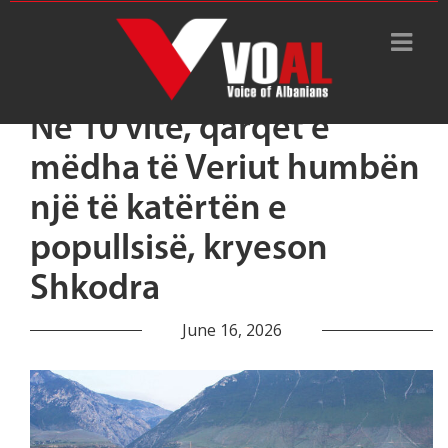
Në 10 vite, qarqet e
mëdha të Veriut humbën
një të katërtën e
popullsisë, kryeson
Shkodra
June 16, 2026