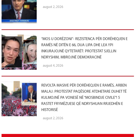
august 2, 2026
“MOS U DORËZONI”- REZISTENCA PËR DORËHEQJEN E
RAMËS NË DITËN E 66, DUA LIPA DHE LEA YPI
INKURAJOJNË QYTETARËT: PROTESTAT SJELLIN
NDRYSHIM, MBROJNË DEMOKRACINË
august 4, 2026
REVOLTA MASIVE PËR DORËHEQJEN E RAMËS, ARBEN
MALAJ: PROTESTAT PAQËSORE ATDHETARE DUHET TË
KULMOJNË PA VONESË NË “MOSBINDJE CIVILE”! 5
RASTET FRYMËZUESE QË NDRYSHUAN RRJEDHËN E
HISTORISË
august 2, 2026