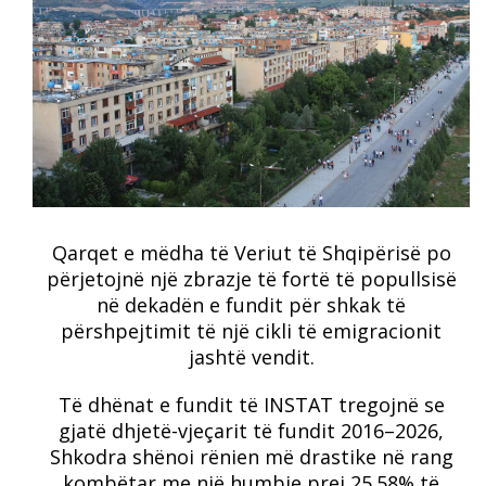
Qarqet e mëdha të Veriut të Shqipërisë po
përjetojnë një zbrazje të fortë të popullsisë
në dekadën e fundit për shkak të
përshpejtimit të një cikli të emigracionit
jashtë vendit.
Të dhënat e fundit të INSTAT tregojnë se
gjatë dhjetë-vjeçarit të fundit 2016–2026,
Shkodra shënoi rënien më drastike në rang
kombëtar me një humbje prej 25.58% të