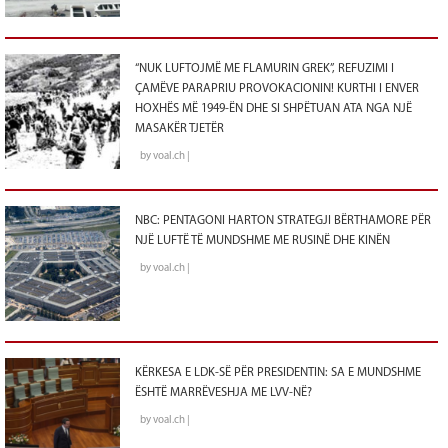
“NUK LUFTOJMË ME FLAMURIN GREK”, REFUZIMI I
ÇAMËVE PARAPRIU PROVOKACIONIN! KURTHI I ENVER
HOXHËS MË 1949-ËN DHE SI SHPËTUAN ATA NGA NJË
MASAKËR TJETËR
by voal.ch |
NBC: PENTAGONI HARTON STRATEGJI BËRTHAMORE PËR
NJË LUFTË TË MUNDSHME ME RUSINË DHE KINËN
by voal.ch |
KËRKESA E LDK-SË PËR PRESIDENTIN: SA E MUNDSHME
ËSHTË MARRËVESHJA ME LVV-NË?
by voal.ch |