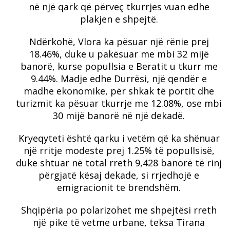
në një qark që përveç tkurrjes vuan edhe
plakjen e shpejtë.
Ndërkohë, Vlora ka pësuar një rënie prej
18.46%, duke u pakësuar me mbi 32 mijë
banorë, kurse popullsia e Beratit u tkurr me
9.44%. Madje edhe Durrësi, një qendër e
madhe ekonomike, për shkak të portit dhe
turizmit ka pësuar tkurrje me 12.08%, ose mbi
30 mijë banorë në një dekadë.
Kryeqyteti është qarku i vetëm që ka shënuar
një rritje modeste prej 1.25% të popullsisë,
duke shtuar në total rreth 9,428 banorë të rinj
përgjatë kësaj dekade, si rrjedhojë e
emigracionit te brendshëm.
Shqipëria po polarizohet me shpejtësi rreth
një pike të vetme urbane, teksa Tirana