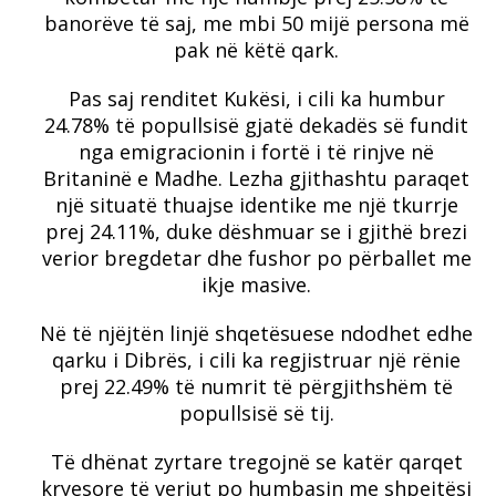
banorëve të saj, me mbi 50 mijë persona më
pak në këtë qark.
Pas saj renditet Kukësi, i cili ka humbur
24.78% të popullsisë gjatë dekadës së fundit
nga emigracionin i fortë i të rinjve në
Britaninë e Madhe. Lezha gjithashtu paraqet
një situatë thuajse identike me një tkurrje
prej 24.11%, duke dëshmuar se i gjithë brezi
verior bregdetar dhe fushor po përballet me
ikje masive.
Në të njëjtën linjë shqetësuese ndodhet edhe
qarku i Dibrës, i cili ka regjistruar një rënie
prej 22.49% të numrit të përgjithshëm të
popullsisë së tij.
Të dhënat zyrtare tregojnë se katër qarqet
kryesore të veriut po humbasin me shpejtësi