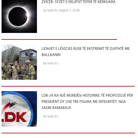
ZVICËR: SYZET E EKLIPSIT TEPËR TË KËRKUARA
by voal.ch | august 7, 2026
LIDHJET E LËVIZJES RUSE TË EKSTREMIT TË DJATHTË ME
BALLKANIN
by voal.ch |
LDK-JA KA NJË MUNDËSI HISTORIKE: TË PROPOZOJË PËR
PRESIDENT DY OSE TRE FIGURA ME INTEGRITET- NGA
SADRI RAMABAJA
by voal.ch |