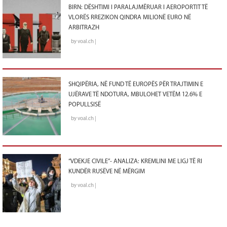
BIRN: DËSHTIMI I PARALAJMËRUAR I AEROPORTIT TË
VLORËS RREZIKON QINDRA MILIONË EURO NË
ARBITRAZH
by voal.ch |
SHQIPËRIA, NË FUND TË EUROPËS PËR TRAJTIMIN E
UJËRAVE TË NDOTURA, MBULOHET VETËM 12.6% E
POPULLSISË
by voal.ch |
“VDEKJE CIVILE”- ANALIZA: KREMLINI ME LIGJ TË RI
KUNDËR RUSËVE NË MËRGIM
by voal.ch |