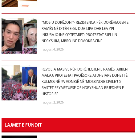
“MOS U DORËZONI”- REZISTENCA PËR DORËHEQJEN E
RAMËS NË DITËN E 66, DUA LIPA DHE LEA YPI
INKURAJOJNË QYTETARËT: PROTESTAT SJELLIN
NDRYSHIM, MBROJNË DEMOKRACINË
august 4, 2026
REVOLTA MASIVE PËR DORËHEQJEN E RAMËS, ARBEN
MALAJ: PROTESTAT PAQËSORE ATDHETARE DUHET TË
KULMOJNË PA VONESË NË “MOSBINDJE CIVILE”! 5
RASTET FRYMËZUESE QË NDRYSHUAN RRJEDHËN E
HISTORISË
august 2, 2026
LAJMET E FUNDIT