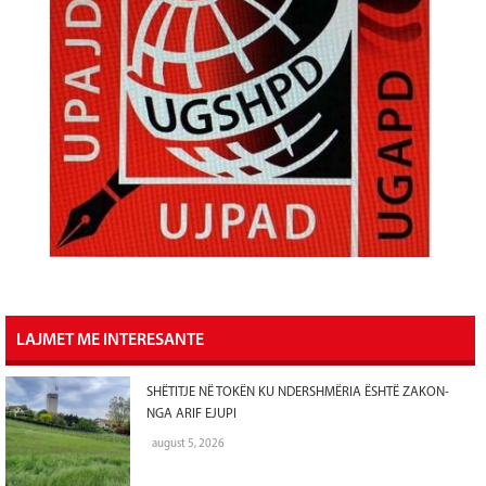
LAJMET ME INTERESANTE
SHËTITJE NË TOKËN KU NDERSHMËRIA ËSHTË ZAKON-
NGA ARIF EJUPI
august 5, 2026