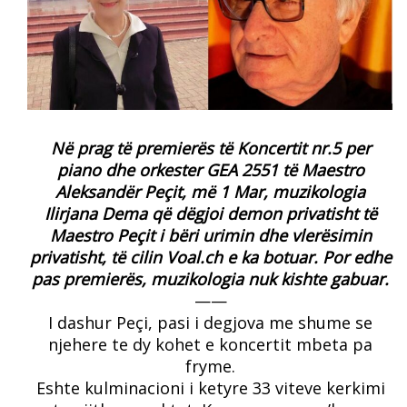
Në prag të premierës të Koncertit nr.5 per
piano dhe orkester GEA 2551 të Maestro
Aleksandër Peçit, më 1 Mar, muzikologia
Ilirjana Dema që dëgjoi demon privatisht të
Maestro Peçit i bëri urimin dhe vlerësimin
privatisht, të cilin Voal.ch e ka botuar. Por edhe
pas premierës, muzikologia nuk kishte gabuar.
——
I dashur Peçi, pasi i degjova me shume se
njehere te dy kohet e koncertit mbeta pa
fryme.
Eshte kulminacioni i ketyre 33 viteve kerkimi