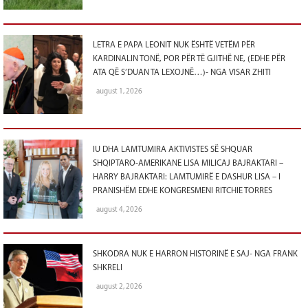
LETRA E PAPA LEONIT NUK ËSHTË VETËM PËR
KARDINALIN TONË, POR PËR TË GJITHË NE, (EDHE PËR
ATA QË S’DUAN TA LEXOJNË…)- NGA VISAR ZHITI
august 1, 2026
IU DHA LAMTUMIRA AKTIVISTES SË SHQUAR
SHQIPTARO-AMERIKANE LISA MILICAJ BAJRAKTARI –
HARRY BAJRAKTARI: LAMTUMIRË E DASHUR LISA – I
PRANISHËM EDHE KONGRESMENI RITCHIE TORRES
august 4, 2026
SHKODRA NUK E HARRON HISTORINË E SAJ- NGA FRANK
SHKRELI
august 2, 2026