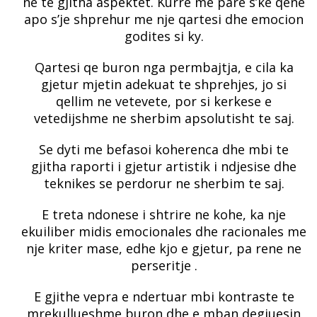
ne te gjitha aspektet. Kurre me pare s’ke qene
apo s’je shprehur me nje qartesi dhe emocion
godites si ky.
Qartesi qe buron nga permbajtja, e cila ka
gjetur mjetin adekuat te shprehjes, jo si
qellim ne vetevete, por si kerkese e
vetedijshme ne sherbim apsolutisht te saj.
Se dyti me befasoi koherenca dhe mbi te
gjitha raporti i gjetur artistik i ndjesise dhe
teknikes se perdorur ne sherbim te saj.
E treta ndonese i shtrire ne kohe, ka nje
ekuiliber midis emocionales dhe racionales me
nje kriter mase, edhe kjo e gjetur, pa rene ne
perseritje .
E gjithe vepra e ndertuar mbi kontraste te
mrekullueshme buron dhe e mban degjuesin