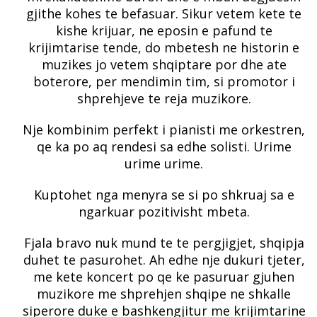
gjithe kohes te befasuar. Sikur vetem kete te
kishe krijuar, ne eposin e pafund te
krijimtarise tende, do mbetesh ne historin e
muzikes jo vetem shqiptare por dhe ate
boterore, per mendimin tim, si promotor i
shprehjeve te reja muzikore.
Nje kombinim perfekt i pianisti me orkestren,
qe ka po aq rendesi sa edhe solisti. Urime
urime urime.
Kuptohet nga menyra se si po shkruaj sa e
ngarkuar pozitivisht mbeta.
Fjala bravo nuk mund te te pergjigjet, shqipja
duhet te pasurohet. Ah edhe nje dukuri tjeter,
me kete koncert po qe ke pasuruar gjuhen
muzikore me shprehjen shqipe ne shkalle
siperore duke e bashkengjitur me krijimtarine