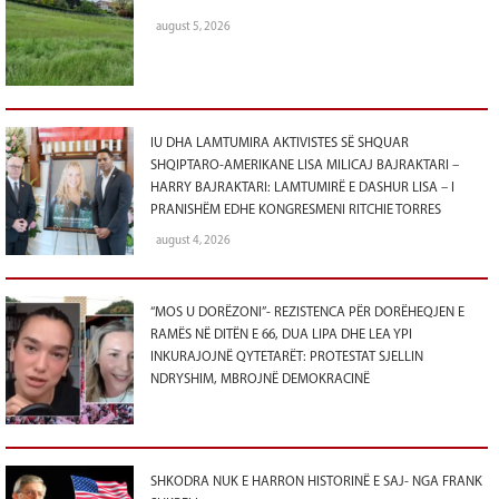
august 5, 2026
IU DHA LAMTUMIRA AKTIVISTES SË SHQUAR
SHQIPTARO-AMERIKANE LISA MILICAJ BAJRAKTARI –
HARRY BAJRAKTARI: LAMTUMIRË E DASHUR LISA – I
PRANISHËM EDHE KONGRESMENI RITCHIE TORRES
august 4, 2026
“MOS U DORËZONI”- REZISTENCA PËR DORËHEQJEN E
RAMËS NË DITËN E 66, DUA LIPA DHE LEA YPI
INKURAJOJNË QYTETARËT: PROTESTAT SJELLIN
NDRYSHIM, MBROJNË DEMOKRACINË
SHKODRA NUK E HARRON HISTORINË E SAJ- NGA FRANK