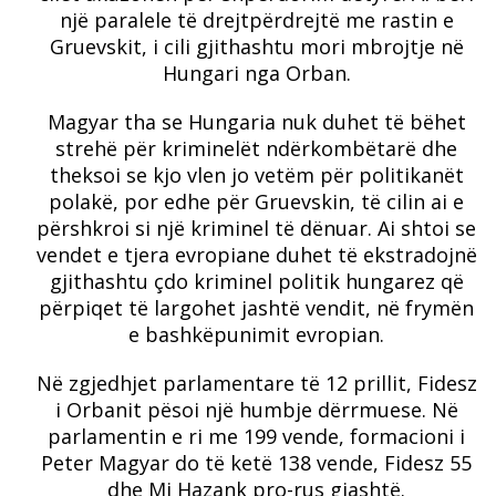
një paralele të drejtpërdrejtë me rastin e
Gruevskit, i cili gjithashtu mori mbrojtje në
Hungari nga Orban.
Magyar tha se Hungaria nuk duhet të bëhet
strehë për kriminelët ndërkombëtarë dhe
theksoi se kjo vlen jo vetëm për politikanët
polakë, por edhe për Gruevskin, të cilin ai e
përshkroi si një kriminel të dënuar. Ai shtoi se
vendet e tjera evropiane duhet të ekstradojnë
gjithashtu çdo kriminel politik hungarez që
përpiqet të largohet jashtë vendit, në frymën
e bashkëpunimit evropian.
Në zgjedhjet parlamentare të 12 prillit, Fidesz
i Orbanit pësoi një humbje dërrmuese. Në
parlamentin e ri me 199 vende, formacioni i
Peter Magyar do të ketë 138 vende, Fidesz 55
dhe Mi Hazank pro-rus gjashtë.