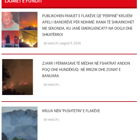
LAJMET E FUNDIT
PUBLIKOHEN PAMJET E FLAKËVE QË “PËRPINË” KRUJËN!
APELI I BANORËVE PËR NDIHMË: RAMA TË SHKARKOHET
ME SEKONDA, KU JANË EMERGJENCAT?! NA DOGJI DHE
SHKATËRROI
by voal.ch | august 9, 2026
ZJARR I PËRMASAVE TË MËDHA NË FSHATRAT ANDON
POÇI DHE HUNDËKUQ- NË RREZIK DHE ZONAT E
BANUARA
by voal.ch |
KRUJA NËN “PUSHTETIN” E FLAKËVE
by voal.ch |