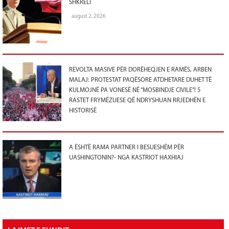
SHKRELI
august 2, 2026
REVOLTA MASIVE PËR DORËHEQJEN E RAMËS, ARBEN
MALAJ: PROTESTAT PAQËSORE ATDHETARE DUHET TË
KULMOJNË PA VONESË NË “MOSBINDJE CIVILE”! 5
RASTET FRYMËZUESE QË NDRYSHUAN RRJEDHËN E
HISTORISË
A ËSHTË RAMA PARTNER I BESUESHËM PËR
UASHINGTONIN?- NGA KASTRIOT HAXHIAJ