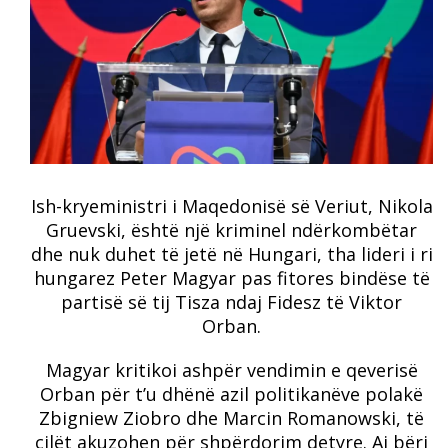
Ish-kryeministri i Maqedonisë së Veriut, Nikola
Gruevski, është një kriminel ndërkombëtar
dhe nuk duhet të jetë në Hungari, tha lideri i ri
hungarez Peter Magyar pas fitores bindëse të
partisë së tij Tisza ndaj Fidesz të Viktor
Orban.
Magyar kritikoi ashpër vendimin e qeverisë
Orban për t’u dhënë azil politikanëve polakë
Zbigniew Ziobro dhe Marcin Romanowski, të
cilët akuzohen për shpërdorim detyre. Ai bëri