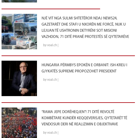
NJË VIT NGA SULMI SHTETËROR NDAJ NEWS24,
GAZETARËT DHE STAFI U NXORËN ME FORCË, NUK U
LEJUAN TË USHTRONIN DETYRËN! SOT MISIONI
VAZHDON, 71 DITË PRANË PROTESTËS SË QYTETARËVE
by voal.ch |
HUNGARIA PËRMBYS EPOKËN E ORBANIT: ISH-KREU I
GJYKATËS SUPREME PROPOZOHET PRESIDENT
by voal.ch |
“RAMA JEPE DORËHEQJEN”! 71 DITË REVOLTË
KOMBËTARE KUNDËR KEQQEVERISJES, QYTETARËT TË
VENDOSUR DERI NË REALIZIMIN E OBJEKTIVAVE
by voal.ch |