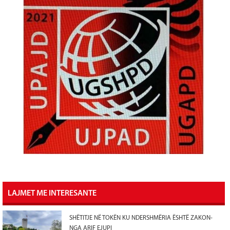
LAJMET ME INTERESANTE
SHËTITJE NË TOKËN KU NDERSHMËRIA ËSHTË ZAKON-
NGA ARIF EJUPI