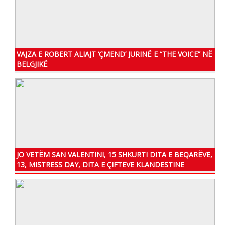
VAJZA E ROBERT ALIAJT ‘ÇMEND’ JURINË E “THE VOICE” NË
BELGJIKË
JO VETËM SAN VALENTINI, 15 SHKURTI DITA E BEQARËVE,
13, MISTRESS DAY, DITA E ÇIFTEVE KLANDESTINE