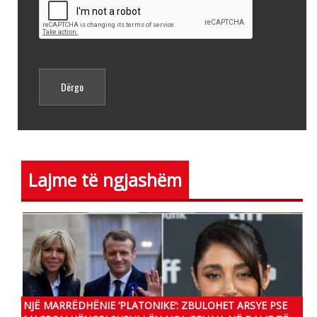
Lajme të ngjashëm
NJË MARRËDHËNIE ‘PLATONIKE’: ZBULOHET ARSYE PSE