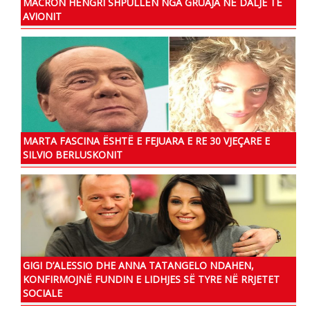
MACRON HËNGRI SHPULLËN NGA GRUAJA NË DALJE TË
AVIONIT
MARTA FASCINA ËSHTË E FEJUARA E RE 30 VJEÇARE E
SILVIO BERLUSKONIT
GIGI D’ALESSIO DHE ANNA TATANGELO NDAHEN,
KONFIRMOJNË FUNDIN E LIDHJES SË TYRE NË RRJETET
SOCIALE