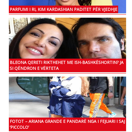
PARFUMI I RI, KIM KARDASHIAN PADITET PËR VJEDHJE
BLEONA QERETI RIKTHEHET ME ISH-BASHKËSHORTIN? JA
SI QËNDRON E VËRTETA
FOTOT – ARIANA GRANDE E PANDARË NGA I FEJUARI I SAJ
‘PICCOLO’