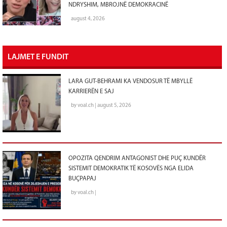
NDRYSHIM, MBROJNË DEMOKRACINË
august 4, 2026
LAJMET E FUNDIT
LARA GUT-BEHRAMI KA VENDOSUR TË MBYLLË
KARRIERËN E SAJ
by voal.ch | august 5, 2026
OPOZITA QENDRIM ANTAGONIST DHE PUÇ KUNDËR
SISTEMIT DEMOKRATIK TË KOSOVËS NGA ELIDA
BUÇPAPAJ
by voal.ch |