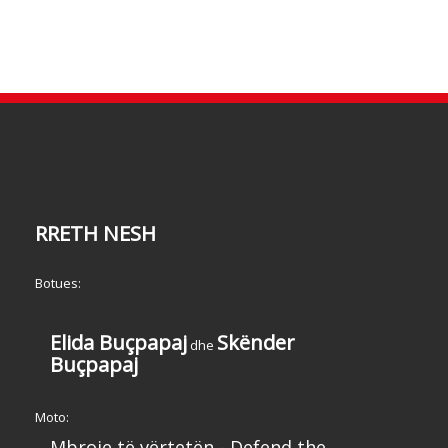
RRETH NESH
Botues:
Elida Buçpapaj
Skënder
dhe
Buçpapaj
Moto:
Mbroje të vërtetën - Defend the