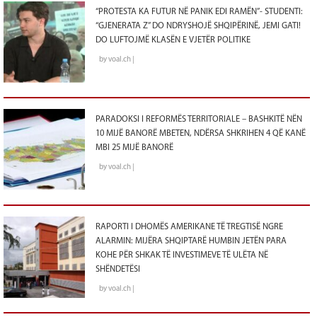
“PROTESTA KA FUTUR NË PANIK EDI RAMËN”- STUDENTI:
“GJENERATA Z” DO NDRYSHOJË SHQIPËRINË, JEMI GATI!
DO LUFTOJMË KLASËN E VJETËR POLITIKE
by voal.ch |
PARADOKSI I REFORMËS TERRITORIALE – BASHKITË NËN
10 MIJË BANORË MBETEN, NDËRSA SHKRIHEN 4 QË KANË
MBI 25 MIJË BANORË
by voal.ch |
RAPORTI I DHOMËS AMERIKANE TË TREGTISË NGRE
ALARMIN: MIJËRA SHQIPTARË HUMBIN JETËN PARA
KOHE PËR SHKAK TË INVESTIMEVE TË ULËTA NË
SHËNDETËSI
by voal.ch |