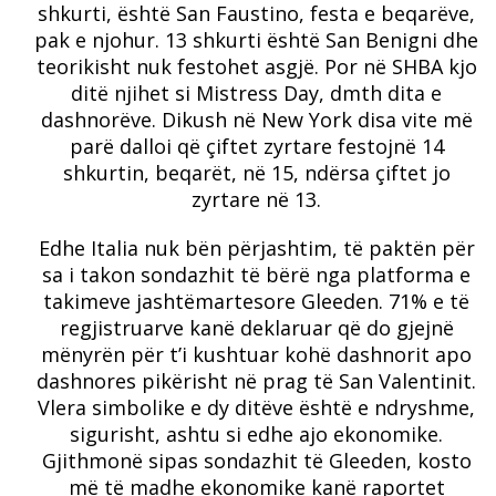
shkurti, është San Faustino, festa e beqarëve,
pak e njohur. 13 shkurti është San Benigni dhe
teorikisht nuk festohet asgjë. Por në SHBA kjo
ditë njihet si Mistress Day, dmth dita e
dashnorëve. Dikush në New York disa vite më
parë dalloi që çiftet zyrtare festojnë 14
shkurtin, beqarët, në 15, ndërsa çiftet jo
zyrtare në 13.
Edhe Italia nuk bën përjashtim, të paktën për
sa i takon sondazhit të bërë nga platforma e
takimeve jashtëmartesore Gleeden. 71% e të
regjistruarve kanë deklaruar që do gjejnë
mënyrën për t’i kushtuar kohë dashnorit apo
dashnores pikërisht në prag të San Valentinit.
Vlera simbolike e dy ditëve është e ndryshme,
sigurisht, ashtu si edhe ajo ekonomike.
Gjithmonë sipas sondazhit të Gleeden, kosto
më të madhe ekonomike kanë raportet