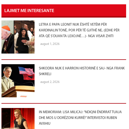
LAJMET ME INTERESANTE
LETRA E PAPA LEONIT NUK ËSHTË VETËM PËR
KARDINALIN TONË, POR PËR TË GJITHË NE, (EDHE PËR
ATA QË S’DUAN TA LEXOJNË…)- NGA VISAR ZHITI
august 1, 2026
SHKODRA NUK E HARRON HISTORINË E SAJ- NGA FRANK
SHKRELI
august 2, 2026
IN MEMORIAM: LISA MILICAJ: “NDIQNI ËNDRRAT TUAJA
DHE MOS U DORËZONI KURRË!” INTERVISTOI RUBEN
AVXHIU