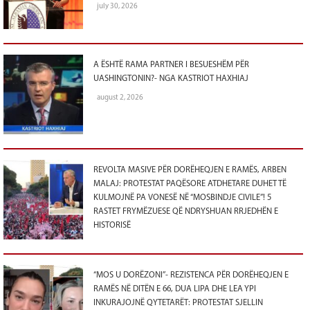
july 30, 2026
A ËSHTË RAMA PARTNER I BESUESHËM PËR
UASHINGTONIN?- NGA KASTRIOT HAXHIAJ
august 2, 2026
REVOLTA MASIVE PËR DORËHEQJEN E RAMËS, ARBEN
MALAJ: PROTESTAT PAQËSORE ATDHETARE DUHET TË
KULMOJNË PA VONESË NË “MOSBINDJE CIVILE”! 5
RASTET FRYMËZUESE QË NDRYSHUAN RRJEDHËN E
HISTORISË
“MOS U DORËZONI”- REZISTENCA PËR DORËHEQJEN E
RAMËS NË DITËN E 66, DUA LIPA DHE LEA YPI
INKURAJOJNË QYTETARËT: PROTESTAT SJELLIN