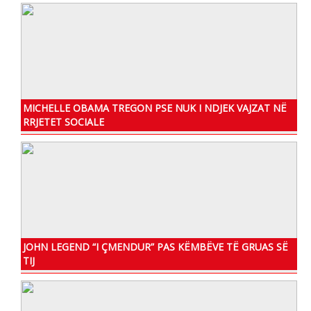
MICHELLE OBAMA TREGON PSE NUK I NDJEK VAJZAT NË
RRJETET SOCIALE
JOHN LEGEND “I ÇMENDUR” PAS KËMBËVE TË GRUAS SË
TIJ