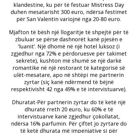
klandestine, ku për të festuar Mistress Day
duhen mesatarisht 300 euro, ndërsa festimet
për San Valentin variojnë nga 20-80 euro.
Mjafton të bësh një llogaritje të shpejtë për të
zbuluar se përse dashnorët kanë pjesën e
‘luanit’. Një dhomë në një hotel luksoz (i
zgjedhur nga 72% e përdoruesve për takimet
sekrete), kushton më shumë se një darkë
romantike në një restorant të kategorisë së
ulët-mesatare, apo në shtëpi me partnerin
zyrtar (siç kanë ndërmend të bëjnë
respektivisht 42 nga 49% e të intervistuarve).
Dhuratat-Për partnerin zyrtar do të ketë një
dhuratë rreth 20 euro, ku 60% e të
intervistuarve kanë zgjedhur çokollatat,
ndërsa 16% parfumin. Për çiftet jo zyrtare do
të ketë dhurata më impenjative si për