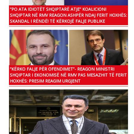
“PO ATA IDIOTËT SHQIPTARË ATJE” KOALICIONI
SHQIPTAR NË RMV REAGON ASHPËR NDAJ FERIT HOXHËS:
SKANDAL I RËNDË! TË KËRKOJË FALJE PUBLIKE
“KËRKO FALJE PËR OFENDIMET”- REAGON MINISTRI
SHQIPTAR I EKONOMISË NË RMV PAS MESAZHIT TË FERIT
HOXHËS: PRESIM REAGIM URGJENT