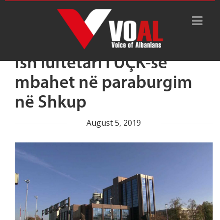
Ish luftëtari i UÇK-së
mbahet në paraburgim
në Shkup
August 5, 2019