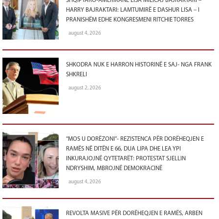
SHQIPTARO-AMERIKANE LISA MILICAJ BAJRAKTARI –
HARRY BAJRAKTARI: LAMTUMIRË E DASHUR LISA – I
PRANISHËM EDHE KONGRESMENI RITCHIE TORRES
august 4, 2026
SHKODRA NUK E HARRON HISTORINË E SAJ- NGA FRANK
SHKRELI
august 2, 2026
“MOS U DORËZONI”- REZISTENCA PËR DORËHEQJEN E
RAMËS NË DITËN E 66, DUA LIPA DHE LEA YPI
INKURAJOJNË QYTETARËT: PROTESTAT SJELLIN
NDRYSHIM, MBROJNË DEMOKRACINË
august 4, 2026
REVOLTA MASIVE PËR DORËHEQJEN E RAMËS, ARBEN