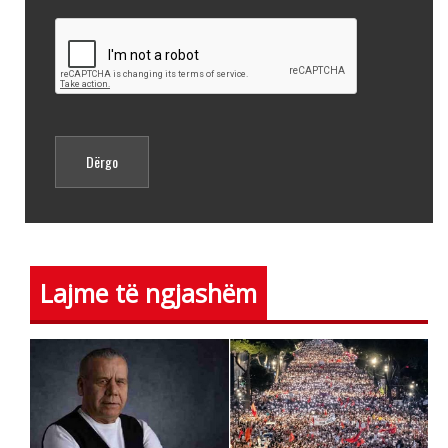
Lajme të ngjashëm