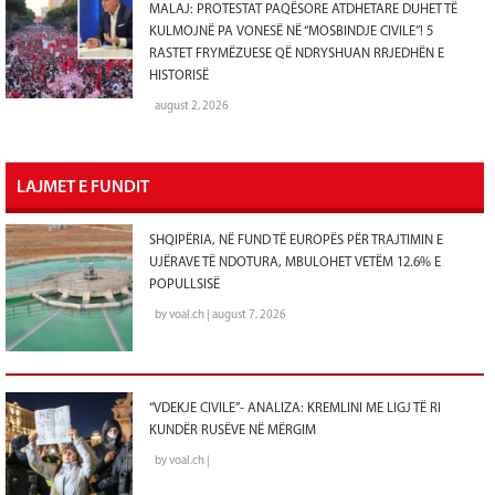
MALAJ: PROTESTAT PAQËSORE ATDHETARE DUHET TË
KULMOJNË PA VONESË NË “MOSBINDJE CIVILE”! 5
RASTET FRYMËZUESE QË NDRYSHUAN RRJEDHËN E
HISTORISË
august 2, 2026
LAJMET E FUNDIT
SHQIPËRIA, NË FUND TË EUROPËS PËR TRAJTIMIN E
UJËRAVE TË NDOTURA, MBULOHET VETËM 12.6% E
POPULLSISË
by voal.ch | august 7, 2026
“VDEKJE CIVILE”- ANALIZA: KREMLINI ME LIGJ TË RI
KUNDËR RUSËVE NË MËRGIM
by voal.ch |