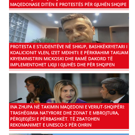
MAQEDONASE DITËN E PROTESTËS PËR GJUHËN SHQIPE
PROTESTA E STUDENTËVE NË SHKUP, BASHKËKRYETARI I
KOALICIONIT VLEN, IZET MEXHITI: E PËRKRAHIM! TAKUAM
KRYEMINISTRIN MICKOSKI DHE RAMË DAKORD TË
IMPLEMENTOHET LIGJI I GJUHËS DHE PËR SHQIPEN
INA ZHUPA NË TAKIMIN MAQEDONI E VERIUT-SHQIPËRI:
TRASHËGIMIA NATYRORE DHE ZONAT E MBROJTURA,
PËRGJEGJËSI E PËRBASHKËT. TË ZBATOHEN
REKOMANIMET E UNESCO-S PËR OHRIN