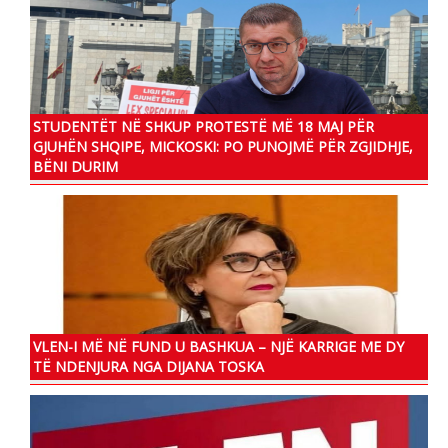
STUDENTËT NË SHKUP PROTESTË MË 18 MAJ PËR
GJUHËN SHQIPE, MICKOSKI: PO PUNOJMË PËR ZGJIDHJE,
BËNI DURIM
VLEN-I MË NË FUND U BASHKUA – NJË KARRIGE ME DY
TË NDENJURA NGA DIJANA TOSKA