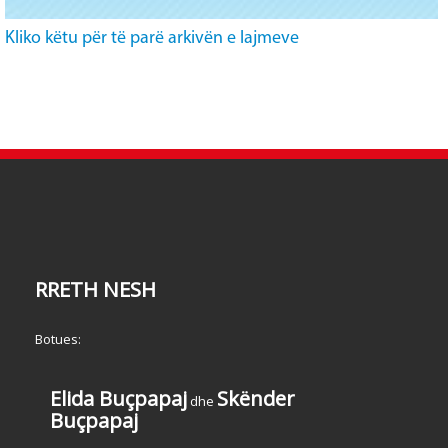
Kliko këtu për të parë arkivën e lajmeve
RRETH NESH
Botues:
Elida Buçpapaj
Skënder
dhe
Buçpapaj