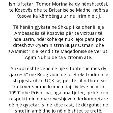
Ish luftëtari Tomor Morina ka dy nënshtetësi,
të Kosovës dhe të Britanisë së Madhe, ndërsa
Kosova ka këmbëngulur në lirimin e tij.
Të hënën gjykata në Shkup i ka dhënë leje
Ambasadës së Kosovës për ta vizituar të
ndaluarin, ndërkohë që nuk lejoi para pak
ditësh zv/Kryeministrin Bujar Osmani dhe
zv/Ministrin e Rendit të Maqedonisë së Veriut,
Agim Nuhiu që ta vizitonin atë.
Shkupi është vënë në një situatë “në mes dy
zjarresh” me Beogradin që pret ekstradimin e
ish pjestarit të UÇK-së, për të cilin thotë se
“ka kryer shumë krime ndaj civilëve në vitin
1999” dhe Prishtina, nga ana tjetër, që kërkon
respektimin e marrëveshjeve ndërkombëtare
që një qytetar, si në këtë rast, të dërgohet në
shtetin amë dhe jo në një shtet të tretë.