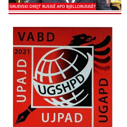
GRUEVSKI DREJT RUSISË APO BJELLORUSISË?