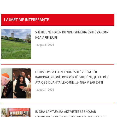
LAJMET ME INTERESANTE
SHËTITJE NË TOKËN KU NDERSHMËRIA ËSHTË ZAKON-
NGA ARIF EJUPI
august 5, 2026
LETRA E PAPA LEONIT NUK ËSHTË VETËM PËR
KARDINALIN TONË, POR PËR TË GJITHË NE, (EDHE PËR
ATA QË S’DUAN TA LEXOJNË…)- NGA VISAR ZHITI
august 1, 2026
IU DHA LAMTUMIRA AKTIVISTES SË SHQUAR