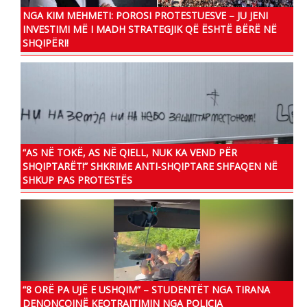
NGA KIM MEHMETI: POROSI PROTESTUESVE – JU JENI
INVESTIMI MË I MADH STRATEGJIK QË ËSHTË BËRË NË
SHQIPËRI!
“AS NË TOKË, AS NË QIELL, NUK KA VEND PËR
SHQIPTARËT!” SHKRIME ANTI-SHQIPTARE SHFAQEN NË
SHKUP PAS PROTESTËS
“8 ORË PA UJË E USHQIM” – STUDENTËT NGA TIRANA
DENONCOJNË KEQTRAJTIMIN NGA POLICIA