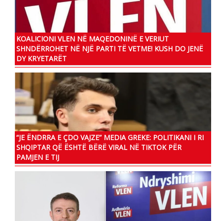
KOALICIONI VLEN NË MAQEDONINË E VERIUT
SHNDËRROHET NË NJË PARTI TË VETME! KUSH DO JENË
DY KRYETARËT
“JE ËNDRRA E ÇDO VAJZE” MEDIA GREKE: POLITIKANI I RI
SHQIPTAR QË ËSHTË BËRË VIRAL NË TIKTOK PËR
PAMJEN E TIJ