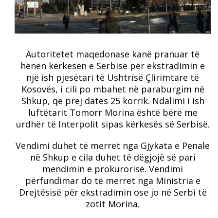
Autoritetet maqedonase kanë pranuar të
hënën kërkesën e Serbisë për ekstradimin e
një ish pjesëtari të Ushtrisë Çlirimtare të
Kosovës, i cili po mbahet në paraburgim në
Shkup, që prej datës 25 korrik. Ndalimi i ish
luftëtarit Tomorr Morina është bërë me
urdhër të Interpolit sipas kërkesës së Serbisë.
Vendimi duhet të merret nga Gjykata e Penale
në Shkup e cila duhet të dëgjojë së pari
mendimin e prokurorisë. Vendimi
përfundimar do të merret nga Ministria e
Drejtësisë për ekstradimin ose jo në Serbi të
zotit Morina.