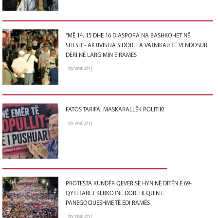
“MË 14, 15 DHE 16 DIASPORA NA BASHKOHET NË
SHESH”- AKTIVISTJA SIDORELA VATNIKAJ: TË VENDOSUR
DERI NË LARGIMIN E RAMËS
by voal.ch |
FATOS TARIFA: MASKARALLËK POLITIK!
by voal.ch |
PROTESTA KUNDËR QEVERISË HYN NË DITËN E 69-
QYTETARËT KËRKOJNË DORËHEQJEN E
PANEGOCIUESHME TË EDI RAMËS
by voal.ch |