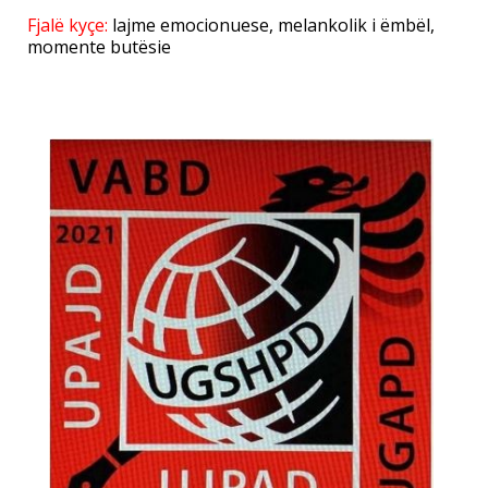
Fjalë kyçe:
lajme emocionuese
,
melankolik i ëmbël
,
momente butësie