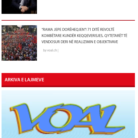
“RAMA JEPE DORËHEQJEN”! 71 DITË REVOLTË
KOMBËTARE KUNDËR KEQQEVERISJES, QYTETARËT TË
VENDOSUR DERI NË REALIZIMIN E OBJEKTIVAVE
by voal.ch |
ARKIVA E LAJMEVE