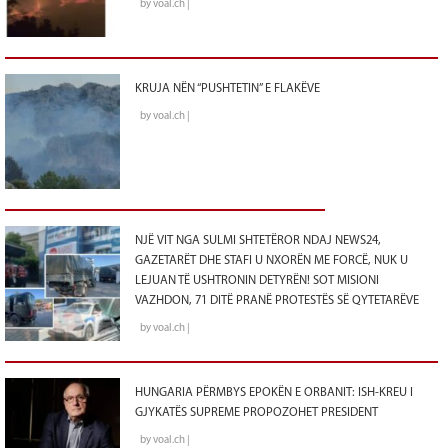
by voal.ch |
KRUJA NËN “PUSHTETIN” E FLAKËVE
by voal.ch |
NJË VIT NGA SULMI SHTETËROR NDAJ NEWS24,
GAZETARËT DHE STAFI U NXORËN ME FORCË, NUK U
LEJUAN TË USHTRONIN DETYRËN! SOT MISIONI
VAZHDON, 71 DITË PRANË PROTESTËS SË QYTETARËVE
by voal.ch |
HUNGARIA PËRMBYS EPOKËN E ORBANIT: ISH-KREU I
GJYKATËS SUPREME PROPOZOHET PRESIDENT
by voal.ch |