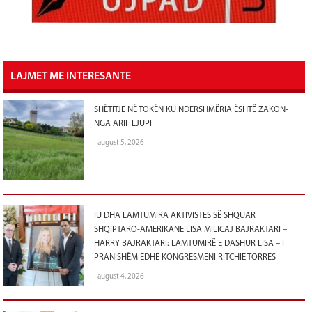
LAJMET ME INTERESANTE
SHËTITJE NË TOKËN KU NDERSHMËRIA ËSHTË ZAKON-
NGA ARIF EJUPI
august 5, 2026
IU DHA LAMTUMIRA AKTIVISTES SË SHQUAR
SHQIPTARO-AMERIKANE LISA MILICAJ BAJRAKTARI –
HARRY BAJRAKTARI: LAMTUMIRË E DASHUR LISA – I
PRANISHËM EDHE KONGRESMENI RITCHIE TORRES
august 4, 2026