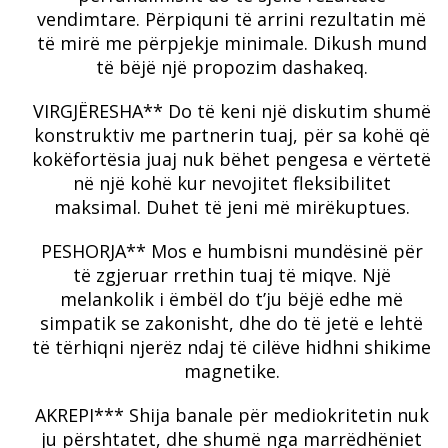
vendimtare.
Përpiquni të arrini rezultatin më
të mirë me përpjekje minimale.
Dikush mund
të bëjë një propozim dashakeq.
VIRGJËRESHA** Do të keni një diskutim shumë
konstruktiv me partnerin tuaj, për sa kohë që
kokëfortësia juaj nuk bëhet pengesa e vërtetë
në një kohë kur nevojitet fleksibilitet
maksimal.
Duhet të jeni më mirëkuptues.
PESHORJA** Mos e humbisni mundësinë për
të zgjeruar rrethin tuaj të miqve.
Një
melankolik i ëmbël do t’ju bëjë edhe më
simpatik se zakonisht, dhe do të jetë e lehtë
të tërhiqni njerëz ndaj të cilëve hidhni shikime
magnetike.
AKREPI*** Shija banale për mediokritetin nuk
ju përshtatet, dhe shumë nga marrëdhëniet