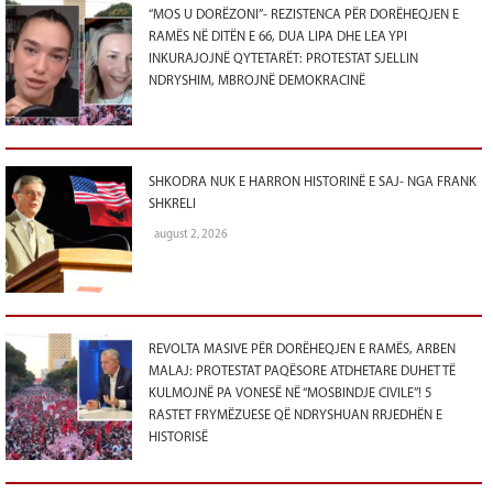
“MOS U DORËZONI”- REZISTENCA PËR DORËHEQJEN E
RAMËS NË DITËN E 66, DUA LIPA DHE LEA YPI
INKURAJOJNË QYTETARËT: PROTESTAT SJELLIN
NDRYSHIM, MBROJNË DEMOKRACINË
SHKODRA NUK E HARRON HISTORINË E SAJ- NGA FRANK
SHKRELI
august 2, 2026
REVOLTA MASIVE PËR DORËHEQJEN E RAMËS, ARBEN
MALAJ: PROTESTAT PAQËSORE ATDHETARE DUHET TË
KULMOJNË PA VONESË NË “MOSBINDJE CIVILE”! 5
RASTET FRYMËZUESE QË NDRYSHUAN RRJEDHËN E
HISTORISË