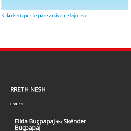
Kliko këtu për të parë arkivën e lajmeve
RRETH NESH
Botues:
Elida Buçpapaj
Skënder
dhe
Buçpapaj