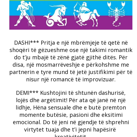
DASHI*** Pritja e një mbrëmjeje të qetë në
shoqëri të gëzueshme ose një takimi romantik
do t’ju mbajë të zënë gjatë gjithë ditës.
Për
disa, një mosmarrëveshje e përkohshme me
partnerin e tyre mund të jetë justifikimi për të
nisur një romancë të improvizuar.
DEMI*** Kushtojini të shtunën dashurisë,
lojës dhe argëtimit!
Për ata që janë në një
lidhje, Hëna sensuale dhe e butë premton
momente butësie, pasioni dhe eksitimi
emocional.
Do të jeni në gjendje të shprehni
virtytet tuaja dhe t’i jepni hapësirë ​​
kreativitetit.