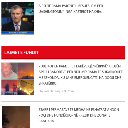
A ËSHTË RAMA PARTNER I BESUESHËM PËR
UASHINGTONIN?- NGA KASTRIOT HAXHIAJ
LAJMET E FUNDIT
PUBLIKOHEN PAMJET E FLAKËVE QË “PËRPINË” KRUJËN!
APELI I BANORËVE PËR NDIHMË: RAMA TË SHKARKOHET
ME SEKONDA, KU JANË EMERGJENCAT?! NA DOGJI DHE
SHKATËRROI
by voal.ch | august 9, 2026
ZJARR I PËRMASAVE TË MËDHA NË FSHATRAT ANDON
POÇI DHE HUNDËKUQ- NË RREZIK DHE ZONAT E
BANUARA