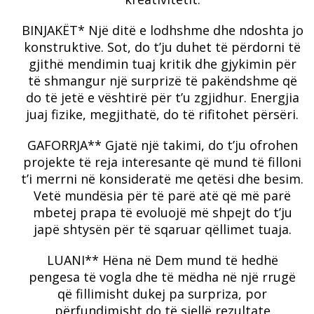
BINJAKËT* Një ditë e lodhshme dhe ndoshta jo
konstruktive.
Sot, do t’ju duhet të përdorni të
gjithë mendimin tuaj kritik dhe gjykimin për
të shmangur një surprizë të pakëndshme që
do të jetë e vështirë për t’u zgjidhur.
Energjia
juaj fizike, megjithatë, do të rifitohet përsëri.
GAFORRJA** Gjatë një takimi, do t’ju ofrohen
projekte të reja interesante që mund të filloni
t’i merrni në konsideratë me qetësi dhe besim.
Vetë mundësia për të parë atë që më parë
mbetej prapa të evoluojë më shpejt do t’ju
japë shtysën për të sqaruar qëllimet tuaja.
LUANI** Hëna në Dem mund të hedhë
pengesa të vogla dhe të mëdha në një rrugë
që fillimisht dukej pa surpriza, por
përfundimisht do të sjellë rezultate