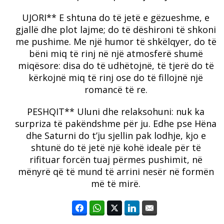
UJORI** E shtuna do të jetë e gëzueshme, e
gjallë dhe plot lajme;
do të dëshironi të shkoni
me pushime.
Me një humor të shkëlqyer, do të
bëni miq të rinj në një atmosferë shumë
miqësore: disa do të udhëtojnë, të tjerë do të
kërkojnë miq të rinj ose do të fillojnë një
romancë të re.
PESHQIT** Uluni dhe relaksohuni: nuk ka
surpriza të pakëndshme për ju.
Edhe pse Hëna
dhe Saturni do t’ju sjellin pak lodhje, kjo e
shtunë do të jetë një kohë ideale për të
rifituar forcën tuaj përmes pushimit, në
mënyrë që të mund të arrini nesër në formën
më të mirë.