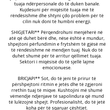
tuaja ndërpersonale do të duken banale.
Kujdesuni për miqësitë tuaja më të
rëndësishme dhe shtyni çdo problem për të
cilin nuk doni të humbni energji.
SHIGJETARI** Përqendrohuni menjëherë në
atë që duhet bërë dhe, nëse është e mundur,
shpejtoni përfundimin e frytshëm të gjësë më
të rëndësishme në mendjen tuaj.
Nuk do të
duhet shumë për të arritur qëllimet tuaja.
Sektori i miqësisë do të sjellë lajme
emocionuese.
BRICJAPI** Sot, do të jeni të prirur të
përshpejtoni ritmin e jetës dhe të zgjeroni
rrethin tuaj të miqve.
Kushtojini më shumë
vëmendje ndjenjave të sapolindura që mund
të lulëzojnë shpejt.
Profesionalisht, do të jetë
koha për të sqaruar çështjet.