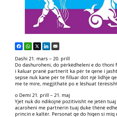
Dashi
21. mars – 20. prill
Do dashuroheni, do përkëdheleni e do thoni fj
i kaluar pranë partnerit ka për te qene i ja
sepse nuk kane për te filluar dot një lidhje
me te mire, megjithatë po e lëshuat tërësish
o
Demi
21. prill – 21. maj
Yjet nuk do ndikojnë pozitivisht ne jetën tua
acaroheni me partnerin tuaj duke thënë edhe 
princin e kaltër. Personat qe do hiqen si miq