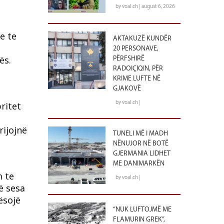
by voal.ch | august 6, 2026
e te
AKTAKUZË KUNDËR
20 PERSONAVE,
ës.
PËRFSHIRË
RADOIÇIQIN, PËR
KRIME LUFTE NË
GJAKOVË
ritet
by voal.ch |
rijojnë
TUNELI MË I MADH
NËNUJOR NË BOTË
GJERMANIA LIDHET
ME DANIMARKËN
m te
by voal.ch |
ë sesa
ësojë
“NUK LUFTOJMË ME
FLAMURIN GREK”,