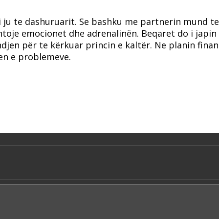
oni ju te dashuruarit. Se bashku me partnerin mund t
htoje emocionet dhe adrenalinën. Beqaret do i japin
jen për te kërkuar princin e kaltër. Ne planin finan
jen e problemeve.