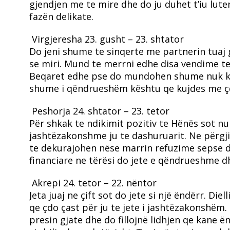
gjendjen me te mire dhe do ju duhet t’iu lute
fazën delikate.
Virgjeresha
23. gusht – 23. shtator
Do jeni shume te sinqerte me partnerin tuaj 
se miri. Mund te merrni edhe disa vendime t
Beqaret edhe pse do mundohen shume nuk kane
shume i qëndrueshëm kështu qe kujdes me çd
Peshorja
24. shtator – 23. tetor
Për shkak te ndikimit pozitiv te Hënës sot 
jashtëzakonshme ju te dashuruarit. Ne përgji
te dekurajohen nëse marrin refuzime sepse do
financiare ne tërësi do jete e qëndrueshme d
Akrepi
24. tetor – 22. nëntor
Jeta juaj ne çift sot do jete si një ëndërr. Di
qe çdo çast për ju te jete i jashtëzakonshëm
presin gjate dhe do fillojnë lidhjen qe kane 