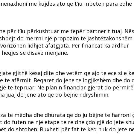
i menaxhoni me kujdes ato qe t’iu mbeten para edhe
he për t’iu përkushtuar me tepër partnerit tuaj. Në
e shpejt do merrni një propozim te jashtëzakonshëm
orizohen lidhjet afatgjata. Për financat ka ardhur
 heqjes se disave mënjanë.
 gjate gjithë kësaj dite dhe vetëm qe ajo te ece si e k
 te afërmit. Beqaret do jene te logjikshëm dhe do d
gjë te tepruar. Ne planin financiar gjerat do përmir
a juaj do jene ato qe do bëjnë ndryshimin.
priza te mëdha dhe dhurata qe do ju bëjnë te harroni 
 do futen ne një etape te re dhe çdo gjë do jete s
t do shtohen. Buxheti për fat te keq nuk do jete n