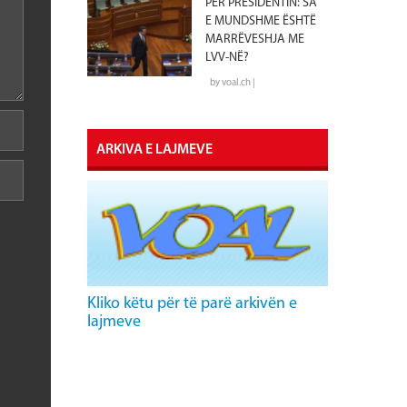
PËR PRESIDENTIN: SA
E MUNDSHME ËSHTË
MARRËVESHJA ME
LVV-NË?
by voal.ch |
ARKIVA E LAJMEVE
Kliko këtu për të parë arkivën e
lajmeve