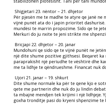
stabilizohen plotësisht. Tani për tani mundo
Shigjetari
23. nëntor – 21. dhjetor
Për pjesën me te madhe te atyre qe janë ne një
vijnë punët ata do i japin prioritet dashuri
mundësi te marrin propozime. Sido qe te jet
Merkuri do ju nxite te jeni strikte me shpenz
Bricjapi
22. dhjetor – 20. janar
Mundohuni qe sido qe te vijnë punët ne jetën t
një dite shume pozitive gjithsesi. Beqaret ka
paraprakisht një periudhe te vështirë dhe ka
me ta lidhje te qëndrueshme. Financat nuk do 
Ujori
21. janar – 19. shkurt
Dite shume normale ka për te qene kjo e sotm
qete me partnerin dhe nuk do ju lindin deba
ta mbajnë mendjen tek krijimi i një lidhjeje. 
goxha tronditje pasi do kryeni shpenzime te