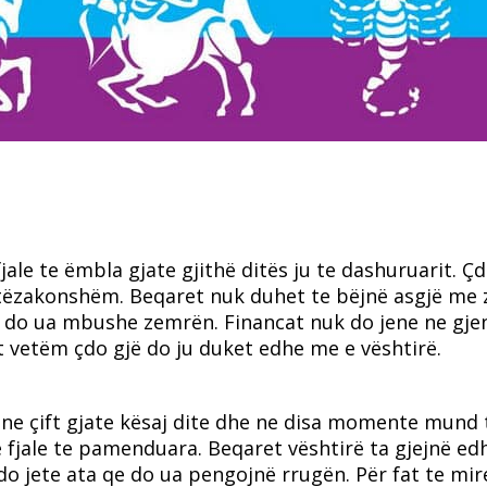
ale te ëmbla gjate gjithë ditës ju te dashuruarit. Çd
shtëzakonshëm. Beqaret nuk duhet te bëjnë asgjë me 
 qe do ua mbushe zemrën. Financat nuk do jene ne gje
t vetëm çdo gjë do ju duket edhe me e vështirë.
j ne çift gjate kësaj dite dhe ne disa momente mund 
fjale te pamenduara. Beqaret vështirë ta gjejnë ed
 do jete ata qe do ua pengojnë rrugën. Për fat te mir