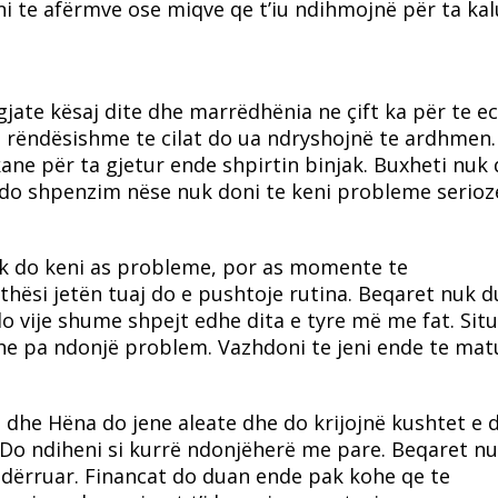
ni te afërmve ose miqve qe t’iu ndihmojnë për ta ka
gjate kësaj dite dhe marrëdhënia ne çift ka për te e
e rëndësishme te cilat do ua ndryshojnë te ardhmen.
 për ta gjetur ende shpirtin binjak. Buxheti nuk 
o shpenzim nëse nuk doni te keni probleme serioz
nuk do keni as probleme, por as momente te
thësi jetën tuaj do e pushtoje rutina. Beqaret nuk 
 vije shume shpejt edhe dita e tyre më me fat. Sit
he pa ndonjë problem. Vazhdoni te jeni ende te mat
elli dhe Hëna do jene aleate dhe do krijojnë kushtet e
. Do ndiheni si kurrë ndonjëherë me pare. Beqaret n
ëndërruar. Financat do duan ende pak kohe qe te