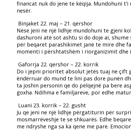
financat nuk do jene te këqija. Mundohuni t’
nesër.
Binjaket
22. maj – 21. qershor
Nëse jeni ne një lidhje mundohuni te gjeni ko
dashuroni atë sot ashtu si do doje ai, shum
për beqaret parashikimet janë te mire dhe fav
momenti i përshtatshëm i riorganizimit dhe i
Gaforrja
22. qershor – 22. korrik
Do i jepni prioritet absolut jetës tuaj ne çift
ëndërruar do mund te lini pas dore punën dhe
ta joshin personin qe do pëlqejnë pa bere as
goxha. Ndihma e familjareve, por edhe maturi
Luani
23. korrik – 22. gusht
Ju qe jeni ne një lidhje përgatiturin për sur
mosmarrëveshje te se shkuarës. Edhe beqaret
me ndryshe nga sa ka qene me pare. Emocione