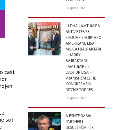
VISAR ZHITI
august 1, 2026
IU DHA LAMTUMIRA
AKTIVISTES SË
SHQUAR SHQIPTARO-
AMERIKANE LISA
MILICAJ BAJRAKTARI
– HARRY
BAJRAKTARI:
LAMTUMIRË E
o çast
DASHUR LISA – I
zor
PRANISHËM EDHE
KONGRESMENI
ndjen
RITCHIE TORRES
august 4, 2026
te
A ËSHTË RAMA
he sot
PARTNER I
e
BESUESHËM PËR