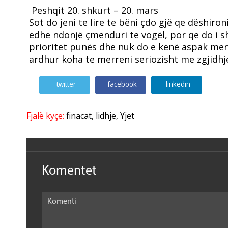
Peshqit
20. shkurt – 20. mars
Sot do jeni te lire te bëni çdo gjë qe dëshir
edhe ndonjë çmenduri te vogël, por qe do i s
prioritet punës dhe nuk do e kenë aspak mend
ardhur koha te merreni seriozisht me zgjidh
twitter
facebook
linkedin
Fjalë kyçe:
finacat
,
lidhje
,
Yjet
Komentet