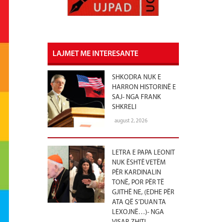
LAJMET ME INTERESANTE
SHKODRA NUK E
HARRON HISTORINË E
SAJ- NGA FRANK
SHKRELI
august 2, 2026
LETRA E PAPA LEONIT
NUK ËSHTË VETËM
PËR KARDINALIN
TONË, POR PËR TË
GJITHË NE, (EDHE PËR
ATA QË S’DUAN TA
LEXOJNË…)- NGA