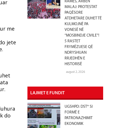
luar
RAMËS, ARBEN
MALAJ: PROTESTAT
PAQËSORE
ATDHETARE DUHET TË
KULMOJNË PA
cur me
VONESË NË
“MOSBINDJE CIVILE”!
do jete
5 RASTET
FRYMËZUESE QË
e.
NDRYSHUAN
RRJEDHËN E
HISTORISË
august 2, 2026
duhet
uata
ur.
LAJMET E FUNDIT
UGSHPD: DST* SI
 duhura
FORMË E
uk do
PATRONAZHIMIT
EKONOMIK