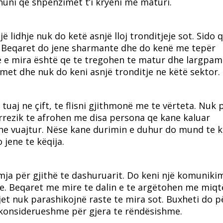
huni qe shpenzimet t’i kryeni me maturi.
 lidhje nuk do ketë asnjë lloj tronditjeje sot. Sido q
së. Beqaret do jene sharmante dhe do kenë me tepër
e e mira është qe te tregohen te matur dhe largpam
imet dhe nuk do keni asnjë tronditje ne këtë sektor.
uaj ne çift, te flisni gjithmonë me te vërteta. Nuk p
 rrezik te afrohen me disa persona qe kane kaluar
ne vuajtur. Nëse kane durimin e duhur do mund te k
jene te këqija.
ja për gjithë te dashuruarit. Do keni një komuniki
te. Beqaret me mire te dalin e te argëtohen me miqt
Yjet nuk parashikojnë raste te mira sot. Buxheti do p
 konsiderueshme për gjera te rëndësishme.