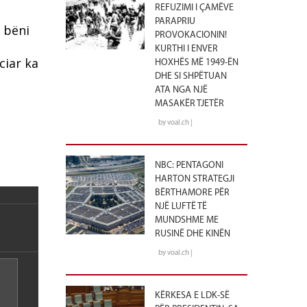
REFUZIMI I ÇAMËVE
PARAPRIU
e bëni
PROVOKACIONIN!
KURTHI I ENVER
ciar ka
HOXHËS MË 1949-ËN
DHE SI SHPËTUAN
ATA NGA NJË
MASAKËR TJETËR
by voal.ch |
NBC: PENTAGONI
HARTON STRATEGJI
BËRTHAMORE PËR
NJË LUFTË TË
MUNDSHME ME
RUSINË DHE KINËN
by voal.ch |
KËRKESA E LDK-SË